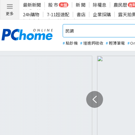
最新新聞
股 市
新 聞
除權息
農民曆
大盤
吉
揪愛公益
更多
24h購物
7-11超速配
書店
企業採購
露天拍
投資人專區
關於我們
#
點鈔機
#
增進鈣吸收
#
輕薄筆電
#
O