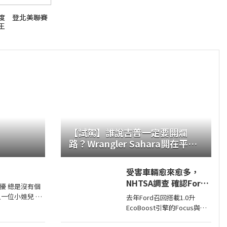
度 登北美聯賽
王
【試駕】誰說吉普一定要開爛
路？Wrangler Sahara開在平路
一樣順！
受害車輛愈來愈多，
NHTSA調查 確認Ford
擾 總是沒有個
1.0升EcoBoost引擎正
只一位小娃兒 人
去年Ford召回搭載1.0升
時皮帶會產生碎屑導致
萬人 他們心中
EcoBoost引擎的Focus與
引擎鎖死
梁山佛山泰華衡
Fiesta，因發生失去動力或引
高