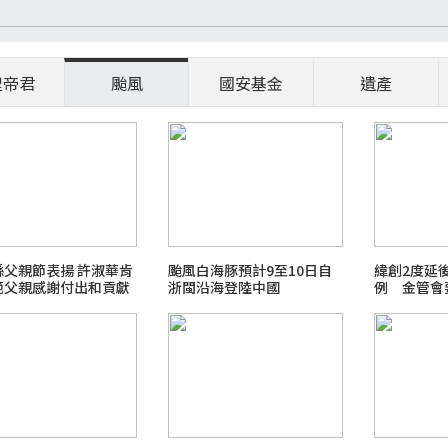
聖帝君
颱風
國安基金
遺產
縣父親節表揚 許淑華肯
颱風白海豚預計9至10日自
緯創2度延
範父親感謝付出和貢獻
浙閩沿海登陸中國
例 金管會
了解