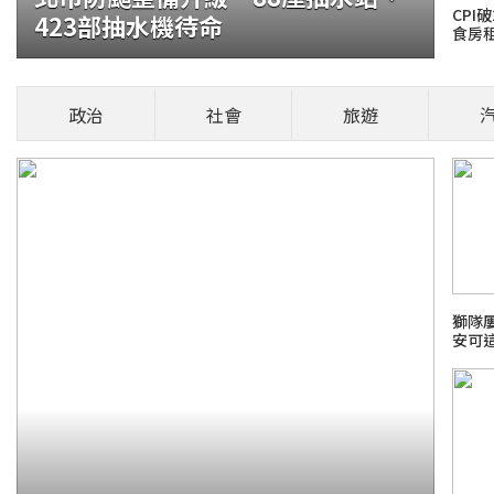
CPI
423部抽水機待命
食房
貓咪翻
言」再摸
政治
社會
旅遊
火報記者 張舜傑
部位，是否能撫摸
安風暴：大豆沙拉油(苯駢芘)超標
場菜鳥生存
獅隊
安可
26 FIFA世界盃足球賽
新霸凌新聞事件！零容忍
日本熊本
檢爭議案件進度整理
話題熱搜 PCho