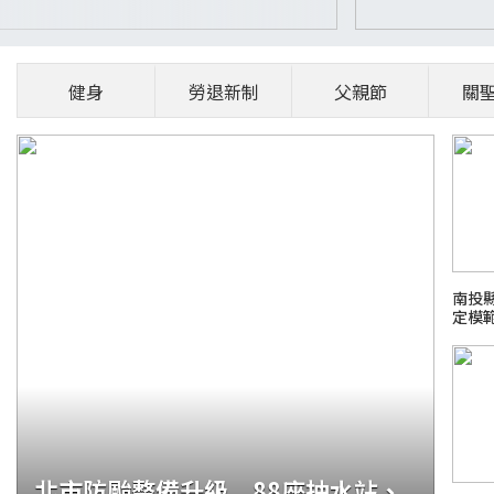
健身
勞退新制
父親節
關
南投
定模
北市防颱整備升級 88座抽水站、