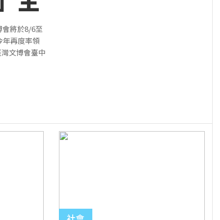
」主
博會將於8/6至
今年再度率領
臺灣文博會臺中