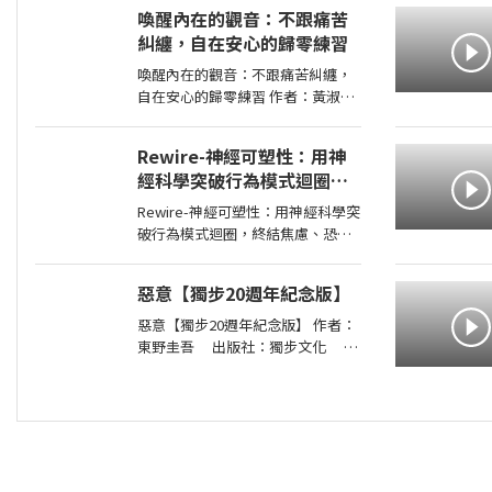
員們再次享受了暑假集訓，不過奧
喚醒內在的觀音：不跟痛苦
村卻暗自煩惱著，懷疑自己是否變
糾纏，自在安心的歸零練習
成了
喚醒內在的觀音：不跟痛苦糾纏，
自在安心的歸零練習 作者：黃淑文
出版社：方智 出版日期：
2026-08-01 00:00:00 ＜內容簡介
Rewire-神經可塑性：用神
＞ 你認識真正的觀音嗎？你願成為
經科學突破行為模式迴圈，
自己的觀音，接住生命中的一切
終結焦慮、恐慌和憂鬱，實
嗎？ 真正的
Rewire-神經可塑性：用神經科學突
現最佳的心理健康
破行為模式迴圈，終結焦慮、恐慌
和憂鬱，實現最佳的心理健康 作
者：妮可•維諾拉（Nicole
惡意【獨步20週年紀念版】
Vignola） 出版社：麥田 出版日
期：2024-05-30 00:00:00 ＜內容簡
惡意【獨步20週年紀念版】 作者：
介＞ 無法
東野圭吾 出版社：獨步文化 出
版日期：2026-01-06 00:00:00 ＜內
容簡介＞ 「他從沒想過，世上竟存
在這樣的惡意！」 「加賀恭一郎系
列」日本暢銷突破1,000萬冊！ 銷量