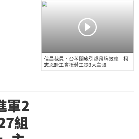
信昌裁員、台苯關廠引爆骨牌效應 柯
志恩赴工會挺勞工提3大主張
進軍2
27組