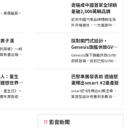
擎鎖死情況，對此NHTSA也
奇瑞成中國首家全球銷
進入調查，之後甚至還擴大
量破2,000萬輛品牌
範圍和技術工程分析，如今
。真傷腦筋。
則確認原因了。
近年中國汽車品牌積極往海
外市場進攻，一方面是中國
市場需求不足，另一方面是
要擴展市場版圖，近日奇瑞
純男子漢
採對開門式設計，
宣布全球累積銷量突破2,000
Genesis旗艦休旅GV90
萬輛，也是第一家達此成績
的高峰》～純
即將現身
的中國汽車品牌。
賀新書出版～
Genesis旗下旗艦休旅GV90
十八頁的青
即將登場，目前已知GV90將
得你曾經在我
會採對開式車門設計，而動
好讚的圖^^感
力部分預計將會純電系統。
蛛人：重生
巴黎車展發表前 透過壁
《狸想世界》
畫釋出smart #2量產版
物語》
：重生日》。.
smart於4月釋出#2概念車，
週末票房成
其造型設計有著和多數消費
：重生日》收
者印象中smart該有的樣貌，
打破《復仇者
同時也預告#2戶在巴黎車展
戰》記錄，成
亮相，近日smart就透過壁畫
公布#2量產版樣貌。
影音新聞