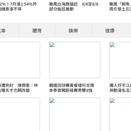
破2%！7月漲2.54%外
颱風白海豚逼近 8/6至8/8
颱風「鯨魚
租機票漲不停
部分船班異動
雨引發土石
肚子就是想討摸？先看看牠們的其他
摸 !
汽車
體育
娛樂
健康
／報導 貓咪翻肚子代表對環境感到放鬆與信任，但不一定代表「同意被摸
仍需結合其他肢體語言綜合判斷。 翻肚子可能代表信任，但不代表一定想
屢遭完封 陳傑憲：林
韓國羽球賽黃睿璿何志偉
鐵人好手
這種天才也願改變
本季首闖超級賽男雙8強
用動漫名言
強震台股大跌台股731大漲老鵝特搜
me旅行玩樂