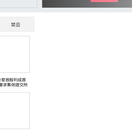
禁忌
CoWoS、玻璃基板夯
懂AI供應鏈受惠股
隨著AI、高效能運算（HPC）與資料中心快
後發放股利成首
主題之一。過去晶片只要持續縮小製程，就能
要求集保證交所
升