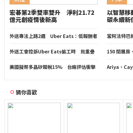
宏碁第2季雙率雙升 淨利21.72
以智慧移
億元創疫情後新高
碳永續新
家品牌玉
外送專法上路2週 Uber Eats：低報酬者
當阿法特巴
收入增逾18%
年的慢調肌
外送工會控訴Uber Eats偷工時 批重疊
150 間展
時間切半算違法
裝專區同步亮相
音響大展台
美國擬祭多晶矽關稅15% 台廠評估衝擊
Ariya、Cay
有限
等多款車型現身
符合噪音管
猜你喜歡