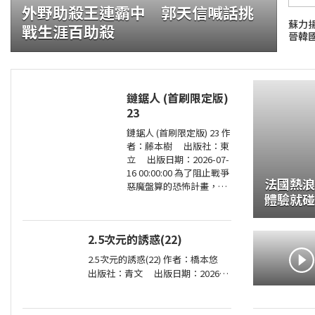
外野助殺王連霸中 郭天信喊話挑
蘇力
戰生涯百助殺
晉韓
鏈鋸人 (首刷限定版)
23
鏈鋸人 (首刷限定版) 23 作
者：藤本樹 出版社：東
立 出版日期：2026-07-
16 00:00:00 為了阻止戰爭
法國熱浪
惡魔盤算的恐怖計畫，小
體驗就碰
死要求淀治出手相助，與
此同時想消除死之惡魔的
公安也企圖與淀治接觸。
2.5次元的誘惑(22)
夾在兩
2.5次元的誘惑(22) 作者：橋本悠
出版社：青文 出版日期：2026-
07-29 00:00:00 喜愛二次元角色．莉
莉艾露的奧村。今年漫畫研究社成