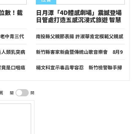
位數！截
日月潭「4D體感劇場」震撼登場
日管處打造五感沉浸式旅遊 智慧
觀光新體驗
老中青三代
南投縣父親節表揚 許淑華肯定模範父親感
牌強調台灣鳳
謝付出和貢獻
是人類乳突病
新竹縣客家新曲暨傳統山歌音樂會 8月9
結
日盛大登場
冒竟是口咽癌
楊文科宣示毒品零容忍 新竹檢警聯手掃
蕩喪屍煙彈
薦
關
開