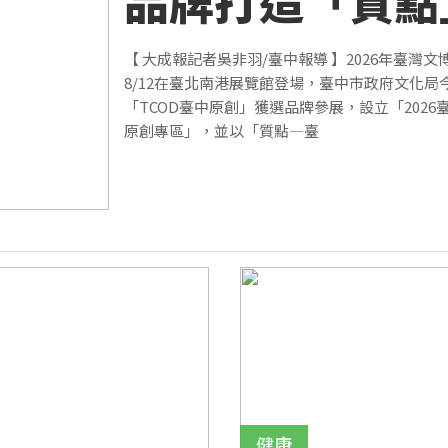
品牌打造「質點
題專區
【 大成報記者吳非羽/臺中報導 】2026年臺灣文
8/12在臺北南港展覽館登場，臺中市政府文化局
「TCOD臺中原創」獲選品牌參展，設立「2026
原創專區」，並以「質點—臺