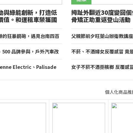
動與綠能創新，打造低
拇趾外翻近30度變回個
價值。和運租車榮獲國
骨矯正助重返登山活動
山獎！
赫的狂暴鋼砲，遇見台南四百
父親節前夕旺萊山辦衛教講座
理與舌尖上的AMG！
百餘人参加 「Dr.Liu」品
梨台灣寶
房、500 品牌參與，戶外汽車改
不菸、不酒婦女反覆感冒 竟
 2026 TAA 國際 HI-END
毒(HPV)引起口咽癌轉移淋巴
北君悅登場
enne Electric、Palisade
女子不菸不酒拒檳榔 反覆感
 環境部 2026 年 7 月份
制標準車輛名單出爐
個人化商品推