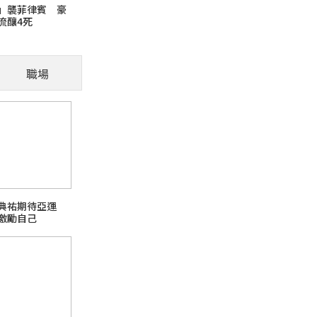
」襲菲律賓 豪
流釀4死
「肢體語
職場
」，腹部是其脆弱
被摸 貓咪主動
江典祐期待亞運
激勵自己
【釣魚日記】發現新大陸
buffer 點心水果宵夜
熱門旅遊話題