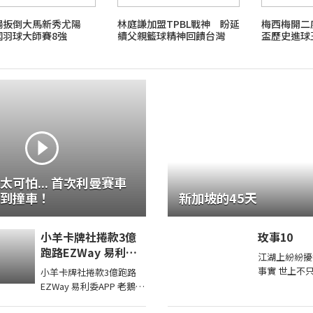
揚扳倒大馬新秀尤陽
林庭謙加盟TPBL戰神 盼延
梅西梅開二
國羽球大師賽8強
續父親籃球精神回饋台灣
盃歷史進球
太可怕... 首次利曼賽車
到撞車！
新加坡的45天
小羊卡牌社捲款3億
玫事10
跑路EZWay 易利委
江湖上紛紛擾
APP 老鵝特搜1836
事實 世上不
小羊卡牌社捲款3億跑路
間總有千千萬
EZWay 易利委APP 老鵝特
有著一座山 
搜1836 本期獎品2022
恆嵩 一山之