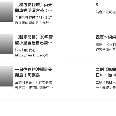
CPBL 黃勇傳親筆簽名卡
【橫店影視城】雨天
3
延長至8月14日 ...
開車逛明清宮苑！獨
站台又玩嘢啦
家進入劇組探班，直
今天的行程很特別，剛好
擊短劇男主定妝現
我在追的短劇男主有戲要
場！哪哪麻
拍，聯繫之後我們可以去
現場探班啦！來跟我一起
【新家開箱】30坪智
祝賀～純
看看，螢幕上的霸總私底
能小屋全屋自己設
下是 ...
聽歌：《我們
計！自己裝潢居然省
純男子漢～恭
快來訂閱我吧
了100萬！
願你新書〞八
https://reurl.cc/YqQGW0
春〞大賣！記
加入我們的會員
的版留言…「
https://reurl.cc/eExVK7
一日往返的沖繩最美
二刷《蜘
覺大家
我的FB在這兒
離島！阿嘉島
日》：從
https://reurl.cc/5d9p5q
到《怪奇
我 ...
三訪阿嘉島，但這次是當
二刷《蜘蛛人
天來回。 時間比想像中的
一，最終北美
還要充裕... 想要看阿嘉島
績，《蜘蛛人
三天兩夜可以參考這支
入高於預期，
https://youtu.be/ ...
聯盟：終局之
為