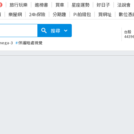
旅行玩樂
進榜書
買車
星座運勢
好日子
法說會
時
賣
樂屋網
24h保險
分期趣
Pi拍錢包
買網址
數位憑
搜尋
台股
44396
mega-3
#
保護暗處視覺