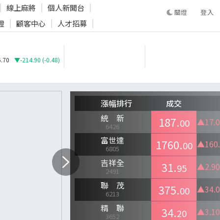
線上麻將
個人新聞台
登入
證
顧客中心
人才招募
登入
.70
▼-214.90 (-0.48)