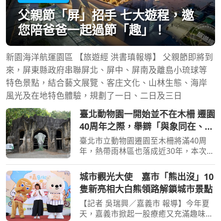
父親節「屏」招手 七大遊程，邀
您陪爸爸一起過節「趣」！
新園海洋航運園區 【旅遊經 洪書瑱報導】 父親節即將到
來，屏東縣政府串聯屏北、屏中、屏南及離島小琉球等
特色景點，結合藝文展覽、客庄文化、山林生態、海岸
風光及在地特色體驗，規劃了一日、二日及三日
臺北動物園一開始並不在木柵 遷園
40周年之際，舉辧「與象同在、迎
象未來」特展！
臺北市立動物園遷園至木柵將滿40周
年，熱帶雨林區也落成近30年，本次特
展在舊象舍復刻亞洲象林旺的模樣
【旅遊經 洪書瑱報導】 對於70年級後
城市觀光大使 嘉市「熊出沒」10
段生而言，幾乎會理所當然地認為「台
隻新亮相大白熊領路解鎖城市景點
北動物園本來就在木柵」，
【記者 吳瑞興／嘉義市 報導】今年夏
天，嘉義市掀起一股療癒又充滿趣味的