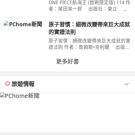
ONE PIECE航海王 (首刷限定版) 114 作
者：尾田栄一郎 出版社：東立 出
版日期：2026-08-03 00:00:00 消失在
歷史黑暗當中的「諸神峽谷事件」，其
原子習慣：細微改變帶來巨大成就
全貌終於即將揭曉！席捲號稱最可怕海
的實證法則
賊團的洛克斯海賊團
原子習慣：細微改變帶來巨大成就的實
證法則 作者：詹姆斯•克利爾 出版
社：方智 出版日期：2019-06-01
00:00:00 每天都進步1%，一年後，你
更多好書
會進步37倍；每天都退步1%，一年
後，你會弱化到趨近於0！你的
旅遊情報