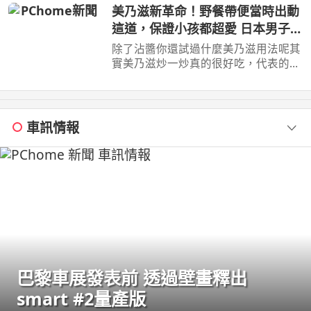
062985552 ...
美乃滋新革命！野餐帶便當時出動
這道，保證小孩都超愛 日本男子的
家庭料理 TASTY NOTE
除了沾醬你還試過什麼美乃滋用法呢其
實美乃滋炒一炒真的很好吃，代表的料
理便是，但是今天我不用蝦仁，改成 ...
車訊情報
巴黎車展發表前 透過壁畫釋出
smart #2量產版