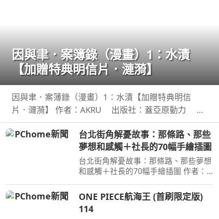
因與聿．案簿錄（漫畫）1：水漬
【加贈特典明信片．漣漪】
因與聿．案簿錄（漫畫）1：水漬【加贈特典明信
片．漣漪】 作者：AKRU 出版社：蓋亞原動力 出
版日期：2026-08-01 00:00:00 臺日共同製作、同步
台北街角解憂故事：那條路、那些
連載，人氣漫畫家AKRU．輕小說天后護玄，強強聯
夢想和感觸＋社長的70幅手繪插圖
手！人與鬼
台北街角解憂故事：那條路、那些夢想
和感觸＋社長的70幅手繪插圖 作者：
出版社：商周出版 出版日期：
2026-08-06 00:00:00 讀懂商場的起
ONE PIECE航海王 (首刷限定版)
落、情感的流轉， 在充滿記憶的城市
114
與自己相遇。 人生像一條河