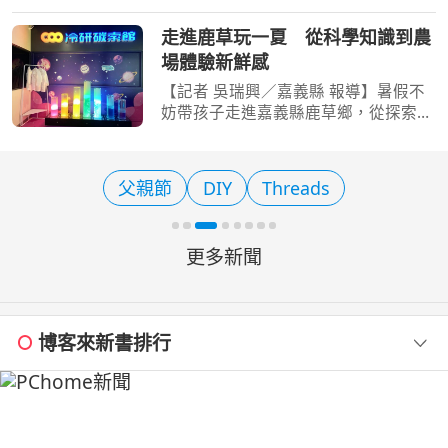
城市尋寶熱潮！由嘉義在地藝術家
SMART經典繪本延伸而來的「大白
走進鹿草玩一夏 從科學知識到農
熊」，化身最萌城市領航員，陸續現身
場體驗新鮮感
嘉義市各大景點。隨著嘉義市長
【記者 吳瑞興／嘉義縣 報導】暑假不
妨帶孩子走進嘉義縣鹿草鄉，從探索二
氧化碳的奇妙世界、品嚐傳統糕餅，到
親手體驗植物萃取、走進農場親近土
地、欣賞蘭花之美，串聯多元的特色體
父親節
DIY
Threads
驗，為親子時光留下滿滿
更多新聞
博客來新書排行