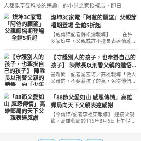
人都能享受科技的樂趣」的小米之家授權店，即日
燦坤3C家電「阿爸的願望」父親節
檔期登場 全館5折起
【威傳媒記者蘇松濤報導】 在許
多家庭中，父親或許不擅長表達情感，
卻總是默默扛起責任，為家人的幸福努
力打拚，他們最大的心願，無非是讓家
【守護別人的孩子，也牽掛自己的
人過得更好、生活更安心；而父親不僅
孩子】 陳隊長以刑警父親的體悟
是多數家庭重要的經濟
向「少年隊警察爸爸」致敬！
墨新聞｜記者游宏琦／高雄報導「做人
父母的，不要惹孩子的氣，免得他們失
去了志氣。」 《記者 游宏琦 高市少年
隊/感動報導》 父親節前夕，高雄市政
「88節父愛如山 感恩傳情」高雄
府警察局少年警察隊隊長陳仁正引用
郵局向天下父親表達感謝
《聖經》經文，與同仁
【今傳媒/記者李祖東報導】 迎接父親
節，高雄郵局於115年8月6日上午假美
濃區憨兒窯(社團法人高雄市憨兒就業
輔導協會)舉辦「88節父愛如山 感恩傳
情」活動，邀請憨兒們親手書寫父親節