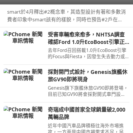
smart於4月釋出#2概念車，其造型設計有著和多數消
費者印象中smart該有的樣貌，同時也預告#2戶在巴
黎車展亮相，近日smart就透過壁畫公布#2量產版樣
受害車輛愈來愈多，NHTSA調查
貌。
確認Ford 1.0升EcoBoost引擎正
時皮帶會產生碎屑導致引擎鎖死
去年Ford召回搭載1.0升EcoBoost引擎
的Focus與Fiesta，因發生失去動力或
引擎鎖死情況，對此NHTSA也進入調
查，之後甚至還擴大範圍和技術工程分
採對開門式設計，Genesis旗艦休
析，如今則確認原因了。
旅GV90即將現身
Genesis旗下旗艦休旅GV90即將登場，
目前已知GV90將會採對開式車門設
計，而動力部分預計將會純電系統。
奇瑞成中國首家全球銷量破2,000
萬輛品牌
近年中國汽車品牌積極往海外市場進
攻，一方面是中國市場需求不足，另一