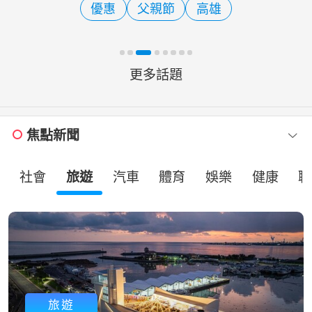
優惠
父親節
高雄
明信片，向父親、家人或
更多話題
焦點新聞
社會
旅遊
汽車
體育
娛樂
健康
職
旅遊