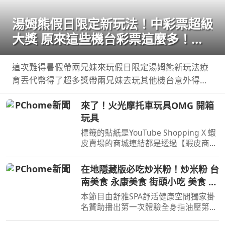
湯姆熊假日限定新玩法！中彩票超級
大獎 原來這些機台彩票這麼多！
【Bobo TV】
這次難得暑假帶兩兄妹來玩假日限定湯姆熊新玩法療
育丟代幣得了超多獎帶兩兄妹去玩其他機台意外得到
超多彩票！ 我們的蹦蹦 ...
來了！火光摩托車玩具OMG 開箱
玩具
標籤的貼紙是YouTube Shopping X 蝦
皮賣場的商城連結都是透過【蝦皮商
城/ 蝦皮優選/ 蝦皮直營】官方認證賣
家不一定都是我購買 ...
在地隱藏版必吃炒米粉！炒米粉 台
南美食 永康美食 街頭小吃 美食 美
食推薦 旅遊 fyp food
本節目由舒雅SPA舒活健康空間獨家掛
taiwanfood streetfood
名贊助播出第一次體驗全身指油壓第二
小時499元台南市安平區育平五街79號