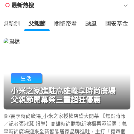
最新熱搜
勞退新制
父親節
關聖帝君
颱風
國安基金
生活
小米之家進駐高雄義享時尚廣場
父親節開幕祭三重超狂優惠
圖/義享時尚廣場_小米之家授權店盛大開幕 【焦點時報
／記者張淑慧 報導】高雄時尚購物新地標再添話題！義
享時尚廣場迎來全新智能居家品牌進駐，主打「讓每個