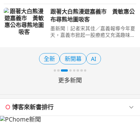
高雄市政府再次活化台鐵高雄機廠舊有
場域，保留機廠挑高鋼構與鐵道工業特
跟著大白熊漫遊嘉義市 黃敏惠公
色，打造「全台最大半室內」、全面免
布尋熊地圖吸客
費開放的親子遊憩場域
墨新聞｜記者宋其佳／嘉義報導今年夏
天，嘉義市掀起一股療癒又充滿趣味的
城市尋寶熱潮！由嘉義在地藝術家
SMART經典繪本延伸而來的「大白
熊」，化身最萌城市領航員，陸續現身
全新
新開幕
AI
嘉義市各大景點。隨著嘉義市長
更多新聞
博客來新書排行