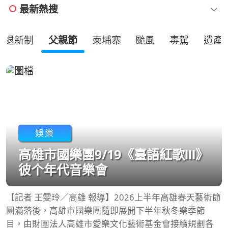
最新熱搜
勞退新制
父親節
柬埔寨
颱風
毒駕
遺產
娛樂
高雄市國樂團9/19《臺語紅歌Ⅲ》
彼个年代音樂會
【記者 王雯玲／高雄 報導】2026上半年高雄春天藝術節
圓滿落後，高雄市國樂團隨即展開下半年秋冬樂季節
目，由財團法人高雄市愛樂文化藝術基金會接續規劃各