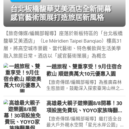
台北板橋馥華艾美酒店全新開幕
感官藝術策展打造旅居新風格
【旅奇傳媒/編輯部報導】座落於新板特區的「台北板橋
馥華艾美酒店」（Le Méridien Taipei Banqiao）樓高31
層，將高空城市景觀、當代藝術、特色餐飲與生活美學
融入旅居日常。酒店以「感官藝術策展」為概念
一趟旅程、雙重享受！9月住宿合
歡山 順遊奧萬大10元優惠入園
【旅奇傳媒/編輯部報導】為推廣森林
生態旅遊，鼓勵深入探索臺灣山林之
美，「合歡山森林遊樂區」與「奧萬大
森林遊樂區」攜手推出9月限定聯名優
高雄最大親子遊樂園8/8開幕！30
惠活動。凡於9月入住「合歡山森林遊
項設施免費玩、YOYO家族嗨翻暑
樂區」住宿設施，即可享「
假
【旅奇傳媒/編輯部報導】繼打造全台
最大戶外親水空間「星光水岸公園」，