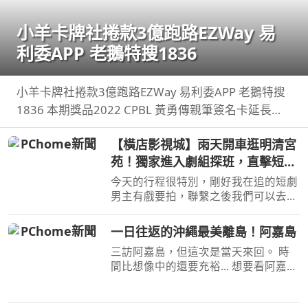
小羊卡牌社捲款3億跑路EZWay 易
利委APP 老鵝特搜1836
小羊卡牌社捲款3億跑路EZWay 易利委APP 老鵝特搜
1836 本期獎品2022 CPBL 黃勇傳親筆簽名卡延長至8
月14日 ...
【橫店影視城】雨天開車逛明清宮
苑！獨家進入劇組探班，直擊短劇
男主定妝現場！哪哪麻
今天的行程很特別，剛好我在追的短劇
男主有戲要拍，聯繫之後我們可以去現
場探班啦！來跟我一起看看，螢幕上的
霸總私底下是 ...
一日往返的沖繩最美離島！阿嘉島
三訪阿嘉島，但這次是當天來回。 時
間比想像中的還要充裕... 想要看阿嘉島
三天兩夜可以參考這支
https://youtu.be/ ...