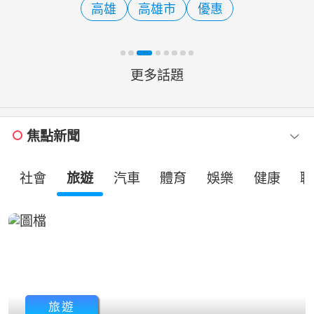
高雄
高雄市
優惠
報告紅字。近年歐美流行
更多話題
焦點新聞
社會
旅遊
汽車
體育
娛樂
健康
職
旅遊