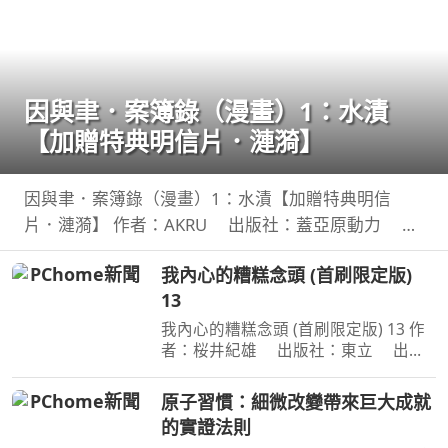
因與聿．案簿錄（漫畫）1：水漬
【加贈特典明信片．漣漪】
因與聿．案簿錄（漫畫）1：水漬【加贈特典明信
片．漣漪】 作者：AKRU 出版社：蓋亞原動力 出
版日期：2026-08-01 00:00:00 臺日共同製作、同步
我內心的糟糕念頭 (首刷限定版)
連載，人氣漫畫家AKRU．輕小說天后護玄，強強聯
13
手！人與鬼
我內心的糟糕念頭 (首刷限定版) 13 作
者：桜井紀雄 出版社：東立 出版
日期：2026-07-29 00:00:00 這次居然
開始同居？時間是測驗即將到來的寒
原子習慣：細微改變帶來巨大成就
假。京太郎居然面臨得到山田家寄住的
的實證法則
狀況！住在同一個屋簷