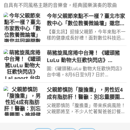
自具有不同風格主題的音樂會，經典國樂演奏的歌曲
今年父親節來點不一樣？臺北市家
教中心「數位教養微論壇」邀您共
同揭開數位時代下青少年的教養謎
【臺北訊】迎接父親節，今年來點不一
團！
樣的健康成長好禮！面對數位科技迅速
發展，孩子沉浸社群媒體、生活大小事
習慣詢問 AI 已成為日常生活常態，許
萌豬旋風席捲中台灣！《罐頭豬
多家長常常感到焦慮與困惑。為了協助
LuLu 動物大狂歡快閃店》
家庭應對數位時代的育
LaLaport 台中8/6登場
圖:《罐頭豬LuLu 動物大狂歡快閃店》
台中場，8月6日至9月7 日於
「LaLaport 台中北館 1樓」限定開展。
(圖/TOYZEROPLUS/提供) 【記者張嘉
父親節慎防「腹擔重」，男性近4
誠／綜合報導】 攜手高雄串聯雙城童
成有脂肪肝！醫籲：別忘量腰圍、
話派對森林！首日搶「招財Lu福袋
檢視健檢報告
父親節慎防「腹擔重」帶來疾病風險！
父親節將至，不少人忙著幫爸爸訂餐
廳、準備禮物，但衛生福利部雙和醫院
胃腸肝膽科李宗頴醫師提醒，比起擔心
爸爸吃不飽，更值得關心的是他的健檢