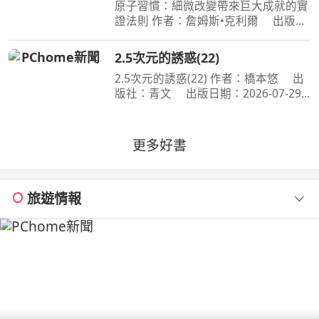
原子習慣：細微改變帶來巨大成就的實
證法則 作者：詹姆斯•克利爾 出版
社：方智 出版日期：2019-06-01
00:00:00 每天都進步1%，一年後，你
2.5次元的誘惑(22)
會進步37倍；每天都退步1%，一年
2.5次元的誘惑(22) 作者：橋本悠 出
後，你會弱化到趨近於0！你的
版社：青文 出版日期：2026-07-29
00:00:00 喜愛二次元角色．莉莉艾露的
奧村。今年漫畫研究社成員們再次享受
了暑假集訓，不過奧村卻暗自煩惱著，
更多好書
懷疑自己是否變成了
旅遊情報