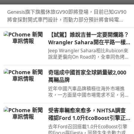
Genesis旗下旗艦休旅GV90即將登場，目前已知GV90
將會採對開式車門設計，而動力部分預計將會純電系
統。
【試駕】誰說吉普一定要開爛路？
Wrangler Sahara開在平路一樣
順！
Jeep Wrangler Sahara相比Rubicon來
說是更偏向On Road的，全車同色烤
漆、更大的鋁圈，還有越野設定，但這
不表示Sahara的越野能力就比較弱，
奇瑞成中國首家全球銷量破2,000
絕大多數的越野路面Sahara還是可以
萬輛品牌
輕鬆通過，但就跟標題講的一樣…
近年中國汽車品牌積極往海外市場進
攻，一方面是中國市場需求不足，另一
方面是要擴展市場版圖，近日奇瑞宣布
全球累積銷量突破2,000萬輛，也是第
受害車輛愈來愈多，NHTSA調查
一家達此成績的中國汽車品牌。
確認Ford 1.0升EcoBoost引擎正
時皮帶會產生碎屑導致引擎鎖死
去年Ford召回搭載1.0升EcoBoost引擎
的Focus與Fiesta，因發生失去動力或