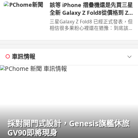
該等 iPhone 摺疊機還是先買三星
全新 Galaxy Z Fold8從價格到 Z
Fold8 開箱上手分析
三星Galaxy Z Fold8 已經正式發表，但
相信很多果粉心裡還在猶豫：到底該現
在入手Z Fold8，還是繼續等iPhone 的
摺疊機 在這部 ...
車訊情報
採對開門式設計，Genesis旗艦休旅
GV90即將現身