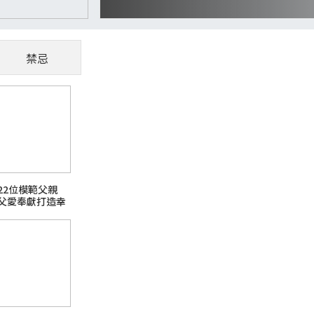
禁忌
CoWoS、玻璃基板夯
懂AI供應鏈受惠股
隨著AI、高效能運算（HPC）與資料中心快
22位模範父親
主題之一。過去晶片只要持續縮小製程，就能
父愛奉獻打造幸
升