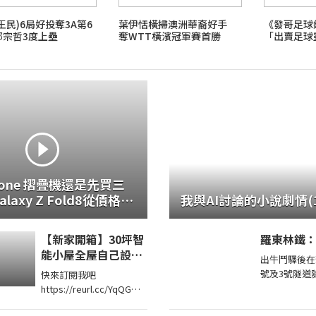
王民)6局好投奪3A第6
葉伊恬橫掃澳洲華裔好手
《發哥足球經
鄭宗哲3度上壘
奪WTT橫濱冠軍賽首勝
「出賣足球
（上）
hone 摺疊機還是先買三
laxy Z Fold8從價格到
我與AI討論的小說劇情(1
d8 開箱上手分析
【新家開箱】30坪智
羅東林鐵
能小屋全屋自己設
出牛鬥驛後在
計！自己裝潢居然省
號及3號隧道隧道。
快來訂閱我吧
了100萬！
口應該已被土
https://reurl.cc/YqQGW0
號隧道至今仍
加入我們的會員
牛鬥橋上往左