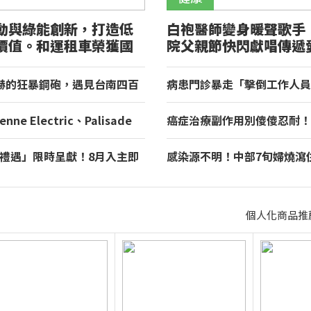
動與綠能創新，打造低
白袍醫師變身暖聲歌手
價值。和運租車榮獲國
院父親節快閃獻唱傳遞
山獎！
赫的狂暴鋼砲，遇見台南四百
病患門診暴走「擊倒工作人員
理與舌尖上的AMG！
莘醫院：驗傷、提告
enne Electric、Palisade
癌症治療副作用別傻傻忍耐！
 環境部 2026 年 7 月份
體質調理 助癌友緩解疲憊與
制標準車輛名單出爐
夏禮遇」限時呈獻！8月入主即
感染源不明！中部7旬婦燒瀉
五星假期，多元優購方案同步
首例本土傷寒
個人化商品推