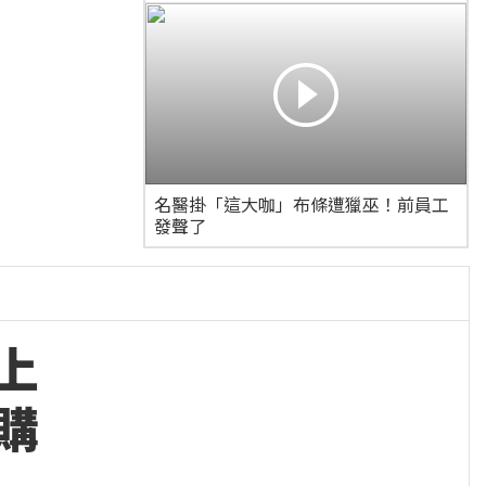
名醫掛「這大咖」布條遭獵巫！前員工
發聲了
上
購