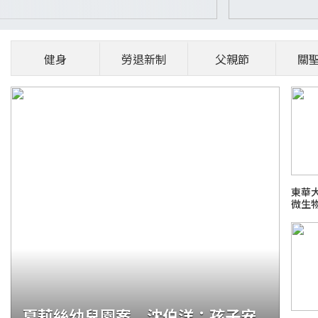
健身
勞退新制
父親節
關
東華
微生
永續
夏莉絲幼兒園案 沈伯洋：孩子安