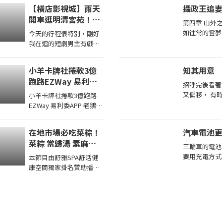
https://reurl.cc/eExVK7
【橫店影視城】雨天
攝政王追妻
我的FB在這兒
開車逛明清宮苑！獨
https://reurl.cc/5d9p5q
第四章 山外之
家進入劇組探班，直
我 ...
如往常的雲夢
今天的行程很特別，剛好
擊短劇男主定妝現
瀰漫。山主坐
我在追的短劇男主有戲要
場！哪哪麻
方，面前擺了
拍，聯繫之後我們可以去
棋盤，還有一
現場探班啦！來跟我一起
小羊卡牌社捲款3億
知其用意
看看，螢幕上的霸總私底
跑路EZWay 易利委
下是 ...
招呼完後看著
APP 老鵝特搜1836
又偏移， 有
小羊卡牌社捲款3億跑路
有時像是看肚
EZWay 易利委APP 老鵝特
不交集， 對
搜1836 本期獎品2022
讓我很難不
CPBL 黃勇傳親筆簽名卡
在地市場必吃菜粽！
汽車電池更換(
延長至8月14日 ...
菜粽 當歸湯 素麻醬
三輪車的電池
乾麵台南美食 西港美
要用充電方式
本節目由舒雅SPA舒活健
食 街頭小吃 美食 美
樣子汽車的是
康空間獨家掛名贊助播出
食推薦 旅遊 fyp
的好了~一樣
第一次體驗全身指油壓第
food taiwanfood
漲了一百多塊
二小時499元 台南市安平
streetfood
區育平五街79號
062985552 ...