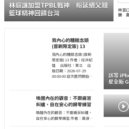
林庭謙加盟TPBL戰神 盼延續父親
林昱(
籃球精神回饋台灣
勝 
我內心的糟糕念頭
(首刷限定版) 13
證大咬的船?.自助餐
我內心的糟糕念頭 (首刷
限定版) 13 作者：桜井紀
雄 出版社：東立 出
版日期：2026-07-29
該等 iP
00:00:00 這次居然開始同
星全新 Ga
居？時間是測驗即將到來
Z Fol
的寒假。京太郎居然面臨
得到山田家寄住的狀況！
喚醒內在的觀音：不跟痛苦
住在同一個屋簷
糾纏，自在安心的歸零練習
喚醒內在的觀音：不跟痛苦糾纏，
自在安心的歸零練習 作者：黃淑文
出版社：方智 出版日期：