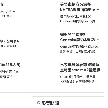
大的鋁圈，還有越野設定，
 9
受害車輛愈來愈多，
但這不表示Sahara的越野能
NHTSA調查 確認Ford
力就比較弱，絕大多數的越
人（下）4 一
1.0升EcoBoost引擎正
野路面Sahara還是可以輕鬆
山午後，山霧
去年Ford召回搭載1.0升
時皮帶會產生碎屑導致
通過，但就跟標題講的一
在一張石桌前
EcoBoost引擎的Focus與
樣…
引擎鎖死
一盤未下完的
Fiesta，因發生失去動力或引
壺茶與兩只冒
擎鎖死情況，對此NHTSA也
採對開門式設計，
進入調查，之後甚至還擴大
Genesis旗艦休旅GV90
範圍和技術工程分析，如今
妳， 發現眼神
即將現身
則確認原因了。
時像是看胸肌，
Genesis旗下旗艦休旅GV90
臍。 眼神刻意
即將登場，目前已知GV90將
視視線不對齊，
會採對開式車門設計，而動
力部分預計將會純電系統。
115.8.5)
巴黎車展發表前 透過壁
畫釋出smart #2量產版
發不起來了又
看看也111年的
smart於4月釋出#2概念車，
112年乾脆換新
其造型設計有著和多數消費
在阿炮電池買的
者印象中smart該有的樣貌，
吧
同時也預告#2戶在巴黎車展
亮相，近日smart就透過壁畫
公布#2量產版樣貌。
影音新聞