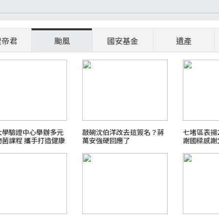
聖帝君
颱風
國安基金
遺產
大學驗證中心舉辦多元
敲碗沈伯洋改去這簽名？蔣
七堵區表揚
物菌課程 攜手打造健康
萬安強硬回應了
謝國樑感謝
大地
福有愛城市