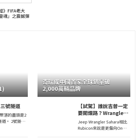
》FIFA老大
靈魂」之震撼彈
奇瑞成中國首家全球銷量破
)
2,000萬輛品牌
：三號隧道
【試駕】誰說吉普一定
要開爛路？Wrangler
聚落的盡頭是2
Sahara開在平路一樣
 2號隧道
Jeep Wrangler Sahara相比
順！
石掩埋，不過3
Rubicon來說是更偏向On
存在。從台7丙
Road的，全車同色烤漆、更
岸上游方