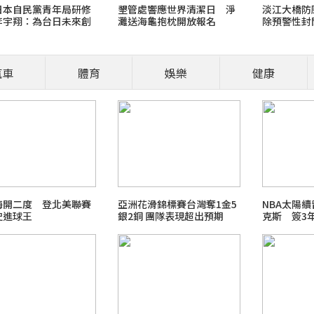
日本自民黨青年局研修
墾管處響應世界清潔日 淨
淡江大橋防
李宇翔：為台日未來創
灘送海龜抱枕開放報名
除預警性封
多合作機會
汽車
體育
娛樂
健康
營養師、醫師開講
食安風暴：大豆沙拉油(苯駢
職場菜鳥生存
梅開二度 登北美聯賽
亞洲花滑錦標賽台灣奪1金5
NBA太陽
史進球王
銀2銅 團隊表現超出預期
克斯 簽3年
2026 FIFA世界盃足球賽
最新霸凌新聞事件！零容忍
北檢爭議案件進度整理