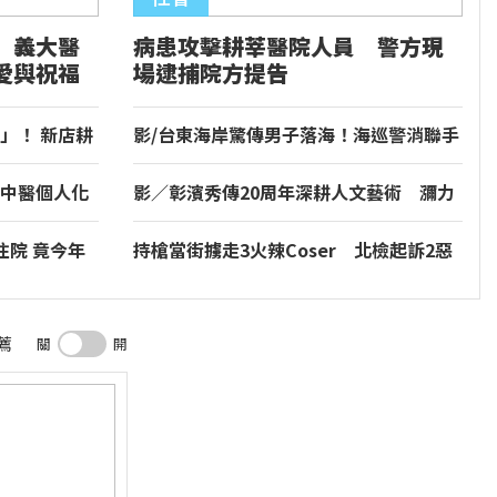
 義大醫
病患攻擊耕莘醫院人員 警方現
愛與祝福
場逮捕院方提告
」！ 新店耕
影/台東海岸驚傳男子落海！海巡警消聯手
救起已送醫
中醫個人化
影／彰濱秀傳20周年深耕人文藝術 瀰力
不適
村男當代繪畫個展登場
住院 竟今年
持槍當街擄走3火辣Coser 北檢起訴2惡
煞
薦
關
開