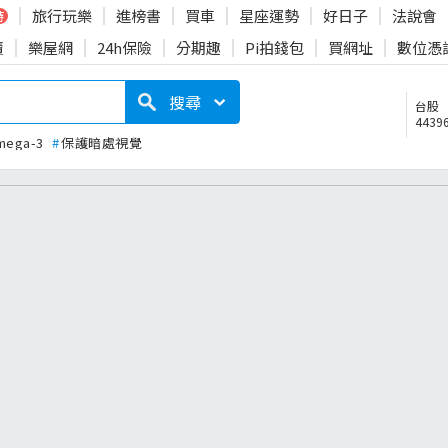
旅行玩樂
進榜書
買車
星座運勢
好日子
法說會
時
賣
樂屋網
24h保險
分期趣
Pi拍錢包
買網址
數位憑
搜尋
台股
44396
mega-3
#
保護暗處視覺