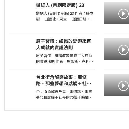
2026-08-01 00:00:00 ＜內容簡介
鏈鋸人 (首刷限定版) 23
＞ 你認識真正的觀音嗎？你願成為
自己的觀音，接住生命中的一切
鏈鋸人 (首刷限定版) 23 作者：藤本
嗎？ 真正的
樹 出版社：東立 出版日期：
2026-07-16 00:00:00 為了阻止戰爭
惡魔盤算的恐怖計畫，小死要求淀
治出手相助，與此同時想消除死之
原子習慣：細微改變帶來巨
惡魔的公安也企圖與淀治接觸。夾
大成就的實證法則
在兩
原子習慣：細微改變帶來巨大成就
的實證法則 作者：詹姆斯•克利爾
出版社：方智 出版日期：
2019-06-01 00:00:00 每天都進步
台北街角解憂故事：那條
1%，一年後，你會進步37倍；每天
路、那些夢想和感觸＋社長
都退步1%，一年後，你會弱化到趨
的70幅手繪插圖
近於0！你的
台北街角解憂故事：那條路、那些
夢想和感觸＋社長的70幅手繪插圖
作者： 出版社：商周出版 出版
日期：2026-08-06 00:00:00 讀懂商
場的起落、情感的流轉， 在充滿記
憶的城市與自己相遇。 人生像一條
河