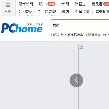
最新新聞
股 市
新 聞
除權息
農民曆
大盤
吉
揪愛公益
更多
24h購物
7-11超速配
書店
企業採購
露天拍
投資人專區
關於我們
#
點鈔機
#
增進鈣吸收
#
輕薄筆電
#
O