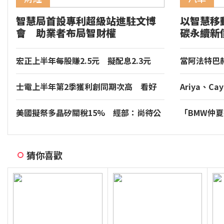
智慧局首設專利超級站進駐文博
以智慧移
會 助業者布局智財權
碳永續新
家品牌玉
宏正上半年每股賺2.5元 擬配息2.3元
當阿法特巴
年的慢調肌
士電上半年第2季獲利創同期次高 看好
Ariya、Cay
AIDC拉貨需求
等多款車型現身
符合噪音管
美國擬祭多晶矽關稅15% 經部：尚待公
「BMW仲
告適用範圍
享尊榮豪華
實施。
猜你喜歡