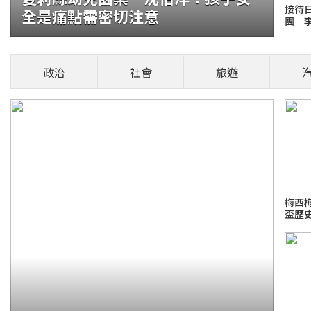
接待
全是痛點需密切注意
團 
造更
須報生日住址
政治
社會
旅遊
規畫自今(2026)年10月起，在國內虛擬
，虛幣由一家平台轉往另一家平台
健康頭條！
梅西
盃歷