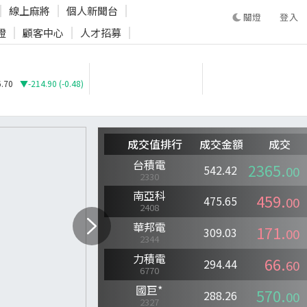
線上麻將
個人新聞台
登入
證
顧客中心
人才招募
登入
.70
▼-214.90 (-0.48)