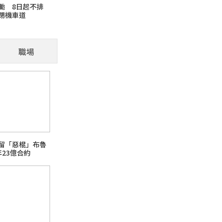
颱 8日起不排
閉機車道
貓咪翻肚子就是想討摸
言」再摸摸 !
職場
火報記者 張舜傑／報導 貓咪翻肚子代表對環
部位，是否能撫摸仍需結合其他肢體語言綜合判
芘)超標
續留「惡棍」布魯
23億合約
日本熊本強震台股大跌
話題熱搜 PChome旅行玩樂