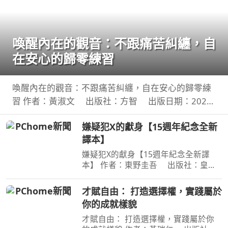
喚醒內在的觀音：不跟痛苦糾纏，自
在安心的歸零練習
喚醒內在的觀音：不跟痛苦糾纏，自在安心的歸零練
習 作者：黃淑文 出版社：方智 出版日期：2026-
08-01 00:00:00 ＜內容簡介＞ 你認識真正的觀音嗎？
嫌疑犯X的獻身【15週年紀念全新
你願成為自己的觀音，接住生命中的一切嗎？ 真正的
譯本】
嫌疑犯X的獻身【15週年紀念全新譯
本】 作者：東野圭吾 出版社：皇冠
文化 出版日期：2020-07-27
00:00:00 有一種愛情，永遠不會說出
才賦自由： 打造選擇權，實踐屬於
「我愛妳」， 卻比任何關係都更刻骨
你的成就樣貌
銘心…… 東野圭吾：在本格推理的
才賦自由： 打造選擇權，實踐屬於你