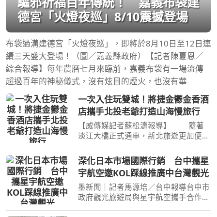
驅邪祈福百年傳統！ 嘉義布袋建
德宮「火燈夜巡」8/10震撼登場
布袋過溝建德宮「火燈夜巡」，即將於8月10日至12日連
續三天盛大登場！（圖／嘉義縣政府）【記者陳夏恩／
綜合報導】每年農曆七月來臨前，嘉義布袋有一場流傳
超過百年的神秘儀式，沒有炫目的煙火，也沒有華
一次入住玩雙城！將捷金鬱金香酒
店攜手北投老爺打造山海慢旅行
【威傳媒記者蘇松濤報導】 隨著
淡江大橋正式通車，新北旅遊更加便
利！現在一趟旅程即可同時感受山林溫
泉與河岸風光的雙重魅力。坐落於淡水
深化日本市場國際行銷 台中攜星
河岸第一排的將捷金鬱金香酒店，攜手
宇航空邀KOL踩線推廣中台灣觀光
北投老爺酒店推出跨區旅
墨新聞｜記者馬源培／台中報導台中市
政府觀光旅遊局與星宇航空攜手合作辦
理日本航線行銷，邀請日本KOL至台中