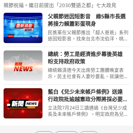
親節祝福。繼日前提出「2030雙語之都」七大政見
父親節迷因短影音 綠5縣市長選
將接力賴蕭彩蛋現身
民進黨在父親節推出「超人爸爸」系列
迷因短影音，找來台北市沈伯洋、桃園
市黃世杰、新竹市莊競程、宜蘭縣林國
漳及南投縣(溫)世政等5名縣市長參選人
總統：勞工是經濟進步幕後英雄
接力入鏡，宣傳「國家陪你一起養」人
盼支持政府政策
口政策；總統賴清德
總統賴清德今天出席勞工團體晚宴表
示，民主社會有人要吵要亂，就讓他們
去吵去亂，但大家要「心頭抓乎定」，
支持政府政策；他強調，廣大勞工才是
藍白《兒少未來帳戶條例》送達
經濟進步的幕後英雄，照顧勞工是擔任
行政院批逾越憲政分際將採必要作
總統一定要做到的事，勞
為
立法院7月24日三讀通過《台灣兒少成
長及未來帳戶條例》，明定政府為兒少
開立個人未來帳戶，預估施行首年支出
約2162億元。行政院今天（7日）表
示，提出施政方針及編列中央政府總預