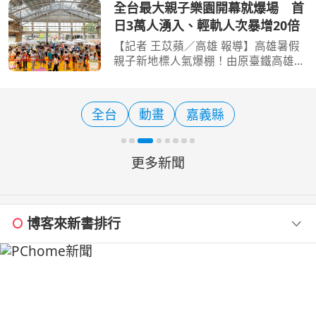
及中台灣地區進行觀光踩線，透過實地
全台最大親子樂園開幕就爆場 首
體驗台中「山、海、屯、城」多元觀光
日3萬人湧入、輕軌人次暴增20倍
特色，結合KOL社群影響
【記者 王苡蘋／高雄 報導】高雄暑假
親子新地標人氣爆棚！由原臺鐵高雄機
廠活化轉型、全臺最大半室內且免費開
放的「高雄親子遊樂園區」今（8）日
正式啟用，開幕首日即吸引超過3萬人
全台
動畫
嘉義縣
次入園，不少家庭三代同
更多新聞
博客來新書排行