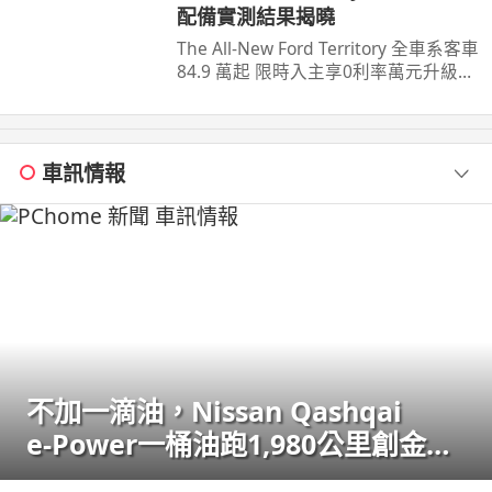
配備實測結果揭曉
The All-New Ford Territory 全車系客車
84.9 萬起 限時入主享0利率萬元升級旗
艦饗宴三件組(含舊換新及貨物稅減徵
補助) 預約試 ...
車訊情報
不加一滴油，Nissan Qashqai
e‑Power一桶油跑1,980公里創金氏
世界紀錄