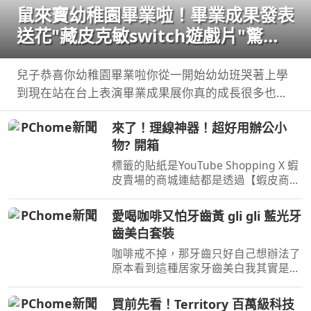
鼠來寶幼稚園畢業啦！畢業成果發表
送花"藏皮克敏switch遊戲片"驚喜
【Bobo TV】
兒子恭喜你幼稚園畢業啦你從一開始幼幼班哭著上學
到現在站在台上表演畢業成果展你真的成長很多也長
大了接下來你即將要上小學 ...
來了！理線神器！超好用辦公小
物? 開箱
標籤的貼紙是YouTube Shopping X 蝦
皮賣場的商城連結都是透過【蝦皮商
城/ 蝦皮優選/ 蝦皮直營】官方認證賣
家不一定都是我購買 ...
愛喝咖啡又怕牙齒黃 gli gli 藍光牙
齒美白套裝
咖啡戒不掉，那牙齒只好自己想辦法了
原本看到這種居家牙齒美白我其實是抱
著真的有這麼簡單的心情 自己實際用
了gli ...
買前先看！Territory 百萬級科技