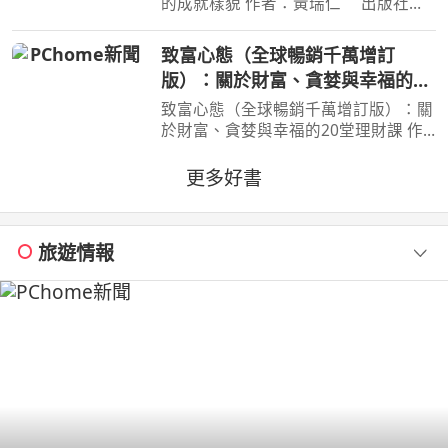
的成就樣貌 作者：黃瑞仁 出版社：
嚮起應用股份有限公司 出版日期：
2026-08-01 00:00:00 【本書簡介】 ◎
致富心態（全球暢銷千萬增訂
擺脫盲目耗竭的斜槓陷阱，將個人專長
版）：關於財富、貪婪與幸福的20
系統化整合，打造可被
堂理財課
致富心態（全球暢銷千萬增訂版）：關
於財富、貪婪與幸福的20堂理財課 作
者：摩根．豪瑟 Morgan Housel 周玉
文 林俊宏 出版社：天下文化出版社
更多好書
出版日期：2026-02-02 00:00:00 特
別收錄２篇彩蛋加碼
旅遊情報