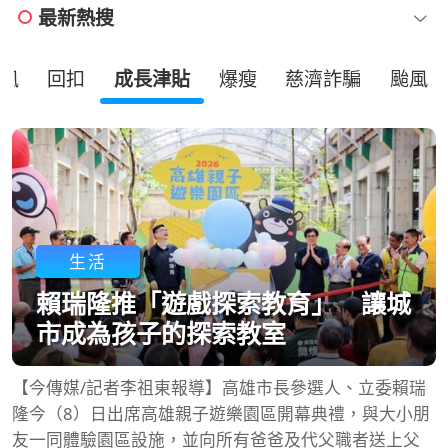
最新熱搜
風
回扣
成長津貼
爆瘦
慈濟詐騙
颱風
生活
賴瑞隆推「遊戲探索教育」 讓城
市成為孩子的探索教室
【今傳媒/記者李祖東報導】高雄市長參選人、立委賴瑞
隆今（8）日出席高雄親子遊樂園區開幕典禮，與大小朋
友一同體驗園區設施，並向所有爸爸及代父職者送上父