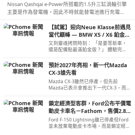
Nissan Qashqai e‑Power所搭載的1.5升三缸渦輪引擎
主要是作為發電機，因此不時就能替電池進行充電直
到沒油，這也讓Qashqai e‑Power擁有高效的里程表
【試駕】迎向Neue Klasse前遇見
現，日前就創下非純電與PHEV行駛里程最高金氏世界
當代巔峰 — BMW X5 / X6 鉑金版
紀錄…
璀璨登場
又到靈魂拷問時刻： 「是要等新車，
還是配備點最滿鉑金版？」 體驗完
BMW X5 / X6鉑金版，選擇困難如我，
彷彿有了理直氣壯答案。
預計2027年亮相，新一代Mazda
CX-3搶先看
Mazda CX-3雖然已停產，但先前
Mazda已表示會推出下一代CX-3，而就
在近日Mazda於會議報告中就透露了新
一代CX-3。
鎖定經濟型客群，Ford公布平價電
動皮卡車名－Fathom，售價2.8萬
美元起
Ford F-150 Lightning雖已停產但Ford
並未放棄電動皮卡市場，而是鎖定經濟
客群另闢新市場，近日Ford則公布新款