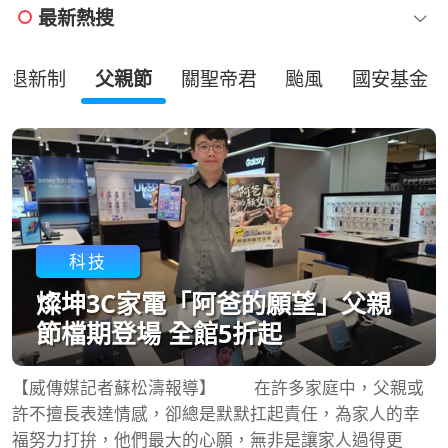
最新熱搜
勞退新制
父親節
關聖帝君
颱風
國安基金
科技
燦坤3C家電「阿爸的願望」父親
節檔期登場 全館5折起
【威傳媒記者蘇松濤報導】 在許多家庭中，父親或
許不擅長表達情感，卻總是默默扛起責任，為家人的幸
福努力打拚，他們最大的心願，無非是讓家人過得更