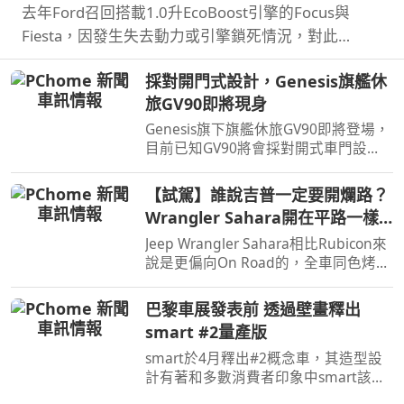
去年Ford召回搭載1.0升EcoBoost引擎的Focus與
Fiesta，因發生失去動力或引擎鎖死情況，對此
NHTSA也進入調查，之後甚至還擴大範圍和技術工程
採對開門式設計，Genesis旗艦休
分析，如今則確認原因了。
旅GV90即將現身
Genesis旗下旗艦休旅GV90即將登場，
目前已知GV90將會採對開式車門設
計，而動力部分預計將會純電系統。
【試駕】誰說吉普一定要開爛路？
Wrangler Sahara開在平路一樣
順！
Jeep Wrangler Sahara相比Rubicon來
說是更偏向On Road的，全車同色烤
漆、更大的鋁圈，還有越野設定，但這
不表示Sahara的越野能力就比較弱，
巴黎車展發表前 透過壁畫釋出
絕大多數的越野路面Sahara還是可以
smart #2量產版
輕鬆通過，但就跟標題講的一樣…
smart於4月釋出#2概念車，其造型設
計有著和多數消費者印象中smart該有
的樣貌，同時也預告#2戶在巴黎車展亮