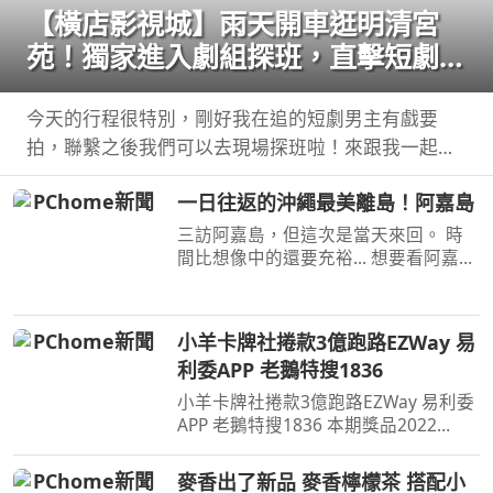
【橫店影視城】雨天開車逛明清宮
苑！獨家進入劇組探班，直擊短劇男
主定妝現場！哪哪麻
今天的行程很特別，剛好我在追的短劇男主有戲要
拍，聯繫之後我們可以去現場探班啦！來跟我一起看
看，螢幕上的霸總私底下是 ...
一日往返的沖繩最美離島！阿嘉島
三訪阿嘉島，但這次是當天來回。 時
間比想像中的還要充裕... 想要看阿嘉島
三天兩夜可以參考這支
https://youtu.be/ ...
小羊卡牌社捲款3億跑路EZWay 易
利委APP 老鵝特搜1836
小羊卡牌社捲款3億跑路EZWay 易利委
APP 老鵝特搜1836 本期獎品2022
CPBL 黃勇傳親筆簽名卡延長至8月14
日 ...
麥香出了新品 麥香檸檬茶 搭配小