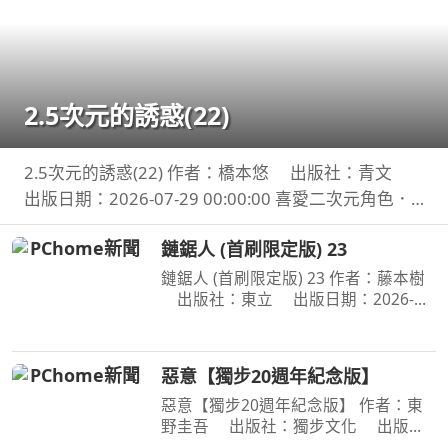
2.5次元的誘惑(22)
2.5次元的誘惑(22) 作者：橋本悠 出版社：青文
出版日期：2026-07-29 00:00:00 喜愛二次元角色．
莉莉艾露的奧村。今年漫畫研究社成員們再次享受了
鏈鋸人 (首刷限定版) 23
暑假集訓，不過奧村卻暗自煩惱著，懷疑自己是否變
成了
鏈鋸人 (首刷限定版) 23 作者：藤本樹
出版社：東立 出版日期：2026-
07-16 00:00:00 為了阻止戰爭惡魔盤算
的恐怖計畫，小死要求淀治出手相助，
與此同時想消除死之惡魔的公安也企圖
惡意【獨步20週年紀念版】
與淀治接觸。夾在兩
惡意【獨步20週年紀念版】 作者：東
野圭吾 出版社：獨步文化 出版日
期：2026-01-06 00:00:00 ＜內容簡介