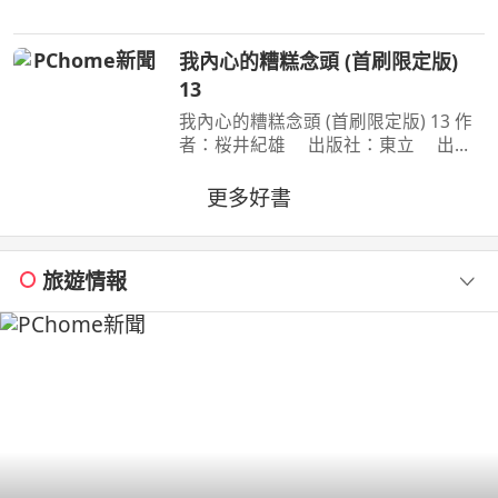
＞ 「他從沒想過，世上竟存在這樣的
惡意！」 「加賀恭一郎系列」日本暢
我內心的糟糕念頭 (首刷限定版)
銷突破1,000萬冊！ 銷量
13
我內心的糟糕念頭 (首刷限定版) 13 作
者：桜井紀雄 出版社：東立 出版
日期：2026-07-29 00:00:00 這次居然
開始同居？時間是測驗即將到來的寒
更多好書
假。京太郎居然面臨得到山田家寄住的
狀況！住在同一個屋簷
旅遊情報