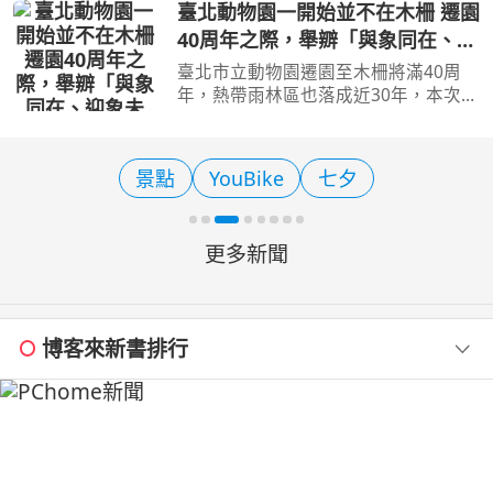
親手體驗植物萃取、走進農場親近土
臺北動物園一開始並不在木柵 遷園
地、欣賞蘭花之美，串聯多元的特色體
40周年之際，舉辧「與象同在、迎
驗，為親子時光留下滿滿
象未來」特展！
臺北市立動物園遷園至木柵將滿40周
年，熱帶雨林區也落成近30年，本次特
展在舊象舍復刻亞洲象林旺的模樣
【旅遊經 洪書瑱報導】 對於70年級後
段生而言，幾乎會理所當然地認為「台
景點
YouBike
七夕
北動物園本來就在木柵」，
更多新聞
博客來新書排行