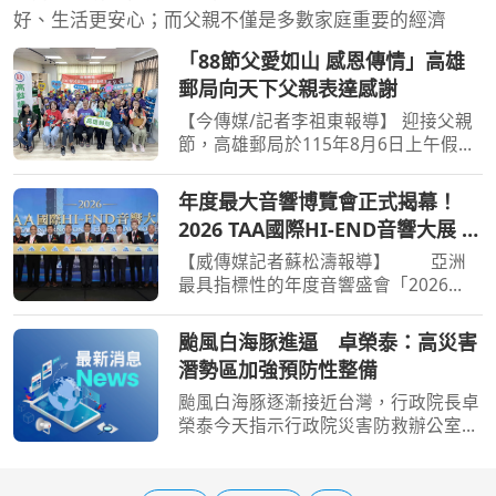
好、生活更安心；而父親不僅是多數家庭重要的經濟
「88節父愛如山 感恩傳情」高雄
郵局向天下父親表達感謝
【今傳媒/記者李祖東報導】 迎接父親
節，高雄郵局於115年8月6日上午假美
濃區憨兒窯(社團法人高雄市憨兒就業
輔導協會)舉辦「88節父愛如山 感恩傳
年度最大音響博覽會正式揭幕！
情」活動，邀請憨兒們親手書寫父親節
2026 TAA國際HI-END音響大展 即
明信片，向父親、家人或
日起君悅連展四天
【威傳媒記者蘇松濤報導】 亞洲
最具指標性的年度音響盛會「2026
TAA國際HI-END音響大展」，今（6）
日於台北君悅酒店正式開展，即日起連
颱風白海豚進逼 卓榮泰：高災害
展四天至8/9（日），展區橫跨飯店五
潛勢區加強預防性整備
個樓層、規劃逾150間展房，集
颱風白海豚逐漸接近台灣，行政院長卓
榮泰今天指示行政院災害防救辦公室召
開前置情資研判會議，針對高災害潛勢
區加強預防性整備；災防辦在會中，要
求針對低窪地區積淹水風險，預置抽水