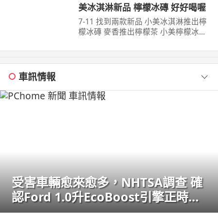
美冰淇淋新品 檸檬冰磚 好好喝喔
7-11 找到兩款新品 小美冰淇淋推出檸
檬冰磚 麥香推出檸檬茶 小美檸檬冰磚
味道感覺比全家的更酸 麥香檸檬茶有
香味 但喝起來不酸 ...
車訊情報
受害車輛愈來愈多，NHTSA調查 確
認Ford 1.0升EcoBoost引擎正時皮
帶會產生碎屑導致引擎鎖死