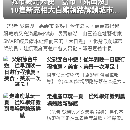
城市觀光大使 嘉市「熊出沒」
10隻新亮相大白熊領路解鎖城市
景點
【記者 吳瑞興／嘉義市 報導】今年夏天，嘉義市掀起一
股療癒又充滿趣味的城市尋寶熱潮！由嘉義在地藝術家
SMART經典繪本延伸而來的「大白熊」，化身最萌城市
領航員，陸續現身嘉義市各大景點。隨著嘉義市長
父親節台中遊！從早到晚一日遊行
程推薦，美食、美景一次滿足！
國家漫畫博物館 【旅遊經 洪書瑱報
導】 今(2026)父親節剛好落在本週六，
不妨利用周末假日陪爸爸來場輕旅行，
其中氣候宜人的台中，在父親節前夕，
走進鹿草玩一夏 從科學知識到農
台中市政府觀光旅遊局以在地美食、特
場體驗新鮮感
色景點及夜間漫遊的台
【記者 吳瑞興／嘉義縣 報導】暑假不
妨帶孩子走進嘉義縣鹿草鄉，從探索二
氧化碳的奇妙世界、品嚐傳統糕餅，到