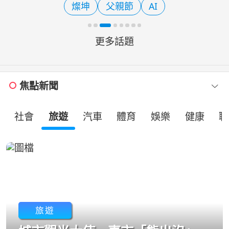
燦坤
父親節
AI
機具、搶險能量等，並
更多話題
焦點新聞
社會
旅遊
汽車
體育
娛樂
健康
職
旅遊