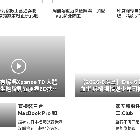
靜對宿敵王藝迪吞敗
周儀翔重返職籃賽場 加盟
印度羽球世
橫濱冠軍戰止步16強
TPBL新北國王
場 花逾6
解嗎Xpanse T9 人體
【2026-6廣島】Day 
坐體驗動態腰靠6D扶手
血拼 與機場接送少年司機深夜對
整
談
直接裝三台
彥五郎事
MacBook Pro 和
三:Club
iPad Pro 都可以！最
這次去日本福岡旅行我深
重石不再只是
強電腦包 STM DUX
深體會到一款好的背包能
更能像標籤一
開箱！還可以當爸爸
救命。這部影片要來跟大
多，反而更能