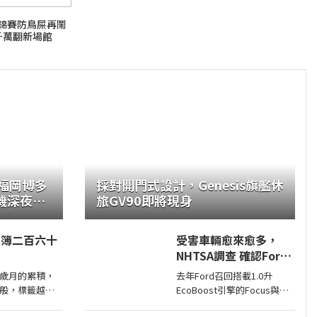
錦賽防鳥屎再鬧
千萬翻新場館
6 福岡博多
採對開門式設計，Genesis旗艦休
旅GV90即將現身
件簿二百六十
受害車輛愈來愈多，
NHTSA調查 確認Ford
1.0升EcoBoost引擎正
歲月的累積，
去年Ford召回搭載1.0升
時皮帶會產生碎屑導致
般，標籤越
EcoBoost引擎的Focus與
引擎鎖死
像是勳章一
Fiesta，因發生失去動力或引