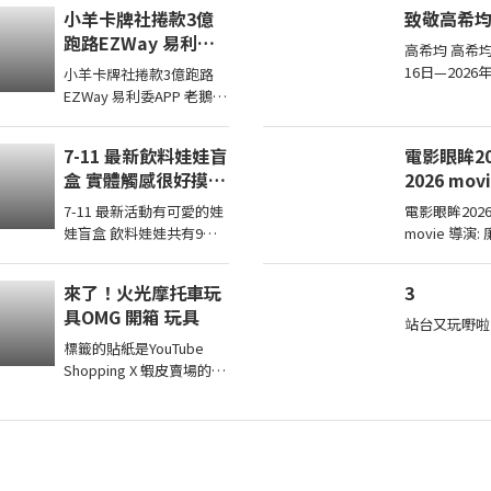
媽媽包使用裝尿布
家分享我近期最愛的STM
般，加冕著榮
小羊卡牌社捲款3億
致敬高希
DUX 系列後背包。 它不只
一如縱容，成
跑路EZWay 易利委
外型 ...
下的罪證
高希均 高希均
APP 老鵝特搜1836
16日—202
小羊卡牌社捲款3億跑路
於南京市，1
EZWay 易利委APP 老鵝特
台，1959
搜1836 本期獎品2022
經濟發展博士
CPBL 黃勇傳親筆簽名卡
7-11 最新飲料娃娃盲
電影眼眸202
延長至8月14日 ...
盒 實體觸感很好摸你
2026 mov
想抽中哪一款
7-11 最新活動有可愛的娃
電影眼眸2026 
娃盲盒 飲料娃娃共有9款
movie 導演:
實體觸感很好只有腳腳沒
演: 申敏兒 / 
有手也沒有磁吸蠻大一隻
金英雅 電影眼
來了！火光摩托車玩
3
的，大尺寸吊環掛在包包
影師徐珍因遺
具OMG 開箱 玩具
...
站台又玩嘢啦
標籤的貼紙是YouTube
Shopping X 蝦皮賣場的商
城連結都是透過【蝦皮商
城/ 蝦皮優選/ 蝦皮直營】
官方認證賣家不一定都是
我購買 ...