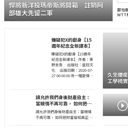
悍將新洋投瑪帝斯將開箱 註銷阿
鄭怡
部雄大先留二軍
WTT
嫌疑犯X的獻身【15
週年紀念全新譯本】
證大咬的船?.自助餐
嫌疑犯X的獻身【15週年
紀念全新譯本】 作者：東
野圭吾 出版社：皇冠文
化 出版日期：2020-07-
久坐腰痠有
27 00:00:00 有一種愛情，
工學椅實
永遠不會說出「我愛
22檔調
妳」， 卻比任何關係都更
刻骨銘心…… 東野圭吾：
請允許我們身後財產自主：
在本格推理的
當親情不再可靠， 如何把財
富留給真正值得的人
請允許我們身後財產自主：當親情
不再可靠， 如何把財富留給真正值
得的人 作者：高愛倫 出版社：天