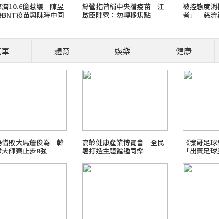
濟10.6億惹議 陳昱
綠營指曾稱中央擋疫苗 江
被控態度消
接BNT疫苗與陳時中同
啟臣陣營：勿轉移焦點
者」 慈濟
追討犯罪所
汽車
體育
娛樂
健康
營養師、醫師開講
食安風暴：大豆沙拉油(苯駢
職場菜鳥生存
揚惜敗大馬詹俊為 韓
高齡健康產業博覽會 全民
《發哥足球經
球大師賽止步8強
署打造主題館邀同樂
「出賣足球
2026 FIFA世界盃足球賽
（中）
最新霸凌新聞事件！零容忍
北檢爭議案件進度整理