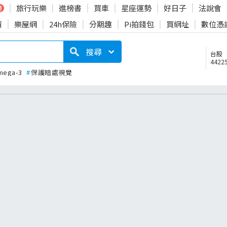
旅行玩樂
進榜書
買車
星座運勢
好日子
法說會
時
賣
樂屋網
24h保險
分期趣
Pi拍錢包
買網址
數位憑
搜尋
台股
44225
mega-3
#
保護暗處視覺