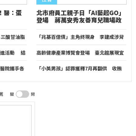
！醫：蛋
北市府員工親子日「AI藝起GO」
登場 蔣萬安秀友善育兒職場政
策
男三酸甘油脂
「兆基百億債」主角終現身 李建成涉背
信、侵占移送北檢
促進活動 結
高齡健康產業博覽會登場 臺北館展現宜
與安全
居城市銀髮新生活
醫院攜手各
「小英男孩」認罪獲釋7月再翻供 收賄
康台灣
198萬、施壓台電全不認
薦
關
開