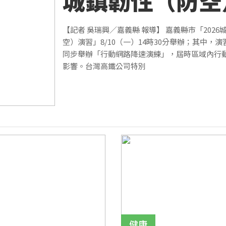
城鎮韌性（防空
習 8/10舉辦
【記者 吳瑞興／嘉義縣 報導】 嘉義縣市「2026
空）演習」8/10（一）14時30分舉辦；其中，
同步舉辦「行動網路降速演練」，屆時區域內行
影響。台灣高鐵公司特別