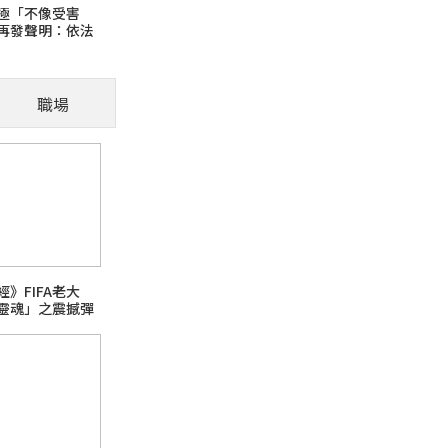
極「不像受害
再發聲明：依法
毛孩適應新環境需要時
得
才是融入的第一步
職場
火報記者 張舜傑／報導 寵物面對新環境需要
讓牠們融入，先建立安全感並給予時間，讓毛孩
芘)超標
》FIFA老大
靈魂」之震撼彈
日本熊本強震台股大跌
話題熱搜 PChome旅行玩樂