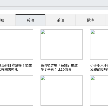
爆瘦
慈濟
茶油
遺產
億騙局律師背景曝！他酸
慈濟被詐騙「這點」更致
小手牽大手
又有關盧秀燕
命？學者：比10億貴
父親節陪病