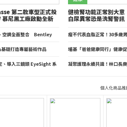
lasse 第二款車型正式投
健檢腎功能正常別大意
W 慕尼黑工廠啟動全新
白尿異常恐是洗腎警訊
空調全面整合 Bentley
瘦不代表血脂正常！30多歲
入 Curation Engine 打造全
飆破400
de 為基礎打造專屬藝術作品
埔基「爸爸健康同行」健康
發表全球唯一 Destrier
合醫療、警消守護民眾健康
導入三鏡頭 EyeSight 系
凝聚護理永續共識！林口長庚
oyota GR86 正式登場
界打造永續護理職場，共創健
個人化商品推