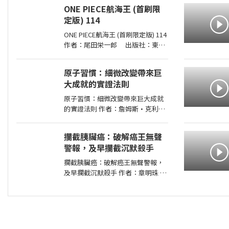
下雜誌 出版日期：2026-07-02
ONE PIECE航海王 (首刷限
00:00:00 當人心失去分寸，再高明
定版) 114
的遺囑規劃也可能成為空談當人性
貪婪暴
ONE PIECE航海王 (首刷限定版) 114
作者：尾田栄一郎 出版社：東立
出版日期：2026-08-03 00:00:00
消失在歷史黑暗當中的「諸神峽谷
原子習慣：細微改變帶來巨
事件」，其全貌終於即將揭曉！席
大成就的實證法則
捲號稱最可怕海賊團的洛克斯海賊
團
原子習慣：細微改變帶來巨大成就
的實證法則 作者：詹姆斯•克利爾
出版社：方智 出版日期：
2019-06-01 00:00:00 每天都進步
攔截胰臟癌：破解癌王無聲
1%，一年後，你會進步37倍；每天
警報，及早攔截沉默殺手
都退步1%，一年後，你會弱化到趨
近於0！你的
攔截胰臟癌：破解癌王無聲警報，
及早攔截沉默殺手 作者：章明珠
出版社：天下雜誌 出版日期：
2026-08-04 00:00:00 定期健檢正
常，為何仍得胰臟癌？ 台大權威醫
師25年篩檢實證， 鎖定胰臟癌關鍵
1公分，