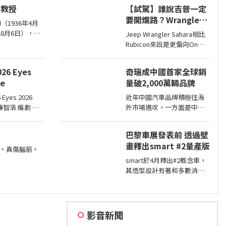
耀萬丈。習慣
擎鎖死情況，對此NHTSA也
均教授
【試駕】誰說吉普一定
了再難輕輕放
進入調查，之後甚至還擴大
要開爛路？Wrangler
範圍和技術工程分析，如今
（1936年4月
Sahara開在平路一樣
則確認原因了。
6年8月6日），生
Jeep Wrangler Sahara相比
順！
949年隨家人來
Rubicon來說是更偏向On
年赴美深造並取得
Road的，全車同色烤漆、更
學位。曾任
大的鋁圈，還有越野設定，
6 Eyes
奇瑞成中國首家全球銷
但這不表示Sahara的越野能
ie
量破2,000萬輛品牌
力就比較弱，絕大多數的越
野路面Sahara還是可以輕鬆
Eyes 2026
近年中國汽車品牌積極往海
通過，但就跟標題講的一
 廉智浩 編劇 主
外市場進攻，一方面是中國
樣…
金南熙 / 李承勇 /
市場需求不足，另一方面是
眸2026描述攝
要擴展市場版圖，近日奇瑞
巴黎車展發表前 透過壁
宣布全球累積銷量突破2,000
畫釋出smart #2量產版
萬輛，也是第一家達此成績
。真傷腦筋。
的中國汽車品牌。
smart於4月釋出#2概念車，
其造型設計有著和多數消費
者印象中smart該有的樣貌，
同時也預告#2戶在巴黎車展
亮相，近日smart就透過壁畫
公布#2量產版樣貌。
影音新聞