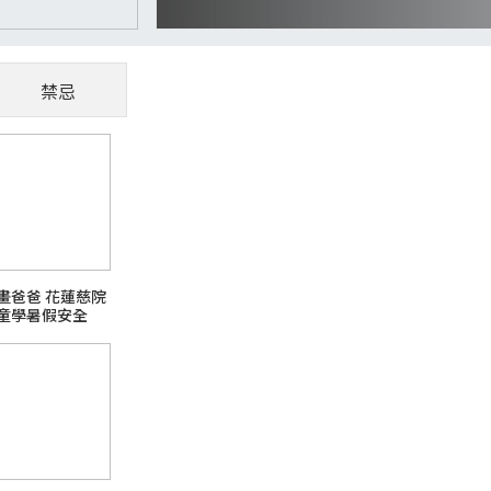
禁忌
CoWoS、玻璃基板夯
懂AI供應鏈受惠股
隨著AI、高效能運算（HPC）與資料中心快
畫爸爸 花蓮慈院
主題之一。過去晶片只要持續縮小製程，就能
童學暑假安全
升