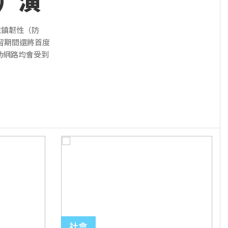
）演
城鎮韌性（防
演習期間還將首度
動網路均會受到