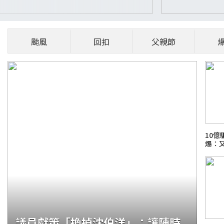
颱風
回扣
父親節
10
爆：
議員獻策「換掉沈伯洋」：讓陳時