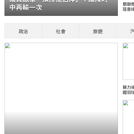
狠敲慈
中再輸一次
瑄昔
置 飛魚科技半年度業績
框
政治
社會
旅遊
公司（「飛魚科技」或「公司」，股份代號：
月的未經審計的盈利預警公告。期
健康頭條！
蘇力
國羽