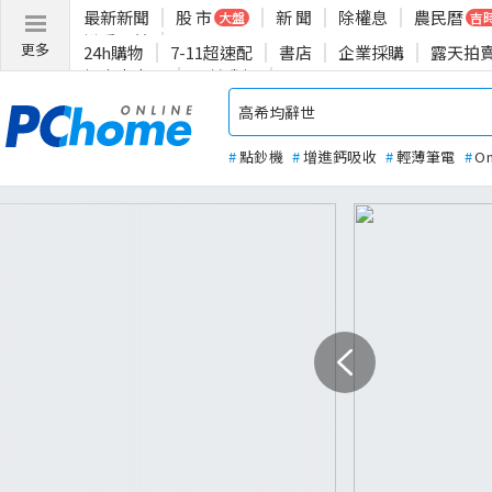
最新新聞
股 市
新 聞
除權息
農民曆
大盤
吉
揪愛公益
更多
24h購物
7-11超速配
書店
企業採購
露天拍
投資人專區
關於我們
#
點鈔機
#
增進鈣吸收
#
輕薄筆電
#
O