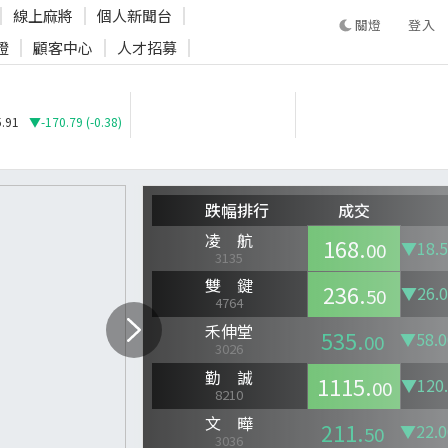
線上麻將
個人新聞台
登入
證
顧客中心
人才招募
登入
.91
▼-170.79 (-0.38)