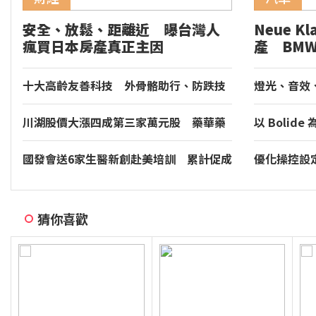
安全、放鬆、距離近 曝台灣人
Neue K
瘋買日本房產真正主因
產 BM
i3 量產
十大高齡友善科技 外骨骼助行、防跌技
燈光、音效、
術入列
Torcal 將導
新座艙體驗
川湖股價大漲四成第三家萬元股 藥華藥
以 Boli
取得藥證漲17％
Bugatti 
國發會送6家生醫新創赴美培訓 累計促成
優化操控設定、
11件投資案
統 小改款 T
猜你喜歡