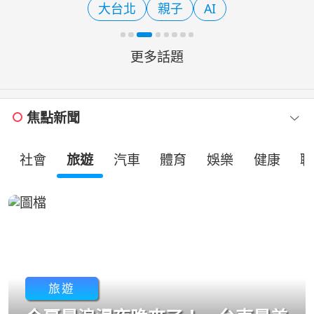
大台北
親子
AI
選拔暨徵文比賽」頒獎
更多話題
焦點新聞
社會
旅遊
汽車
體育
娛樂
健康
職
旅遊