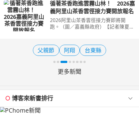
牌與創意作品值得朝聖，臺北捷運超人
循著茶香跑進雲霧山林！ 2026嘉
氣原創IP「捷米JAMIE」也再次現身文
義阿里山茶香雲徑接力賽開放報名
博會，帶著全新打造的
2026阿里山茶香雲徑接力賽即將開
跑。（圖／嘉義縣政府）【記者陳夏恩
／綜合報導】阿里山不只有日出、雲海
和森林鐵道，今年還多了一個讓人想立
刻安排旅行的理由。嘉義縣推出全新升
父親節
阿翔
台東縣
級的「2026阿里山茶香雲徑
更多新聞
博客來新書排行