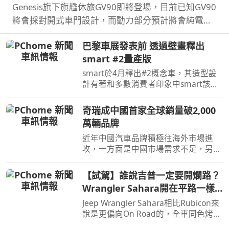
Genesis旗下旗艦休旅GV90即將登場，目前已知GV90
將會採對開式車門設計，而動力部分預計將會純電系
統。
巴黎車展發表前 透過壁畫釋出
smart #2量產版
smart於4月釋出#2概念車，其造型設
計有著和多數消費者印象中smart該有
的樣貌，同時也預告#2戶在巴黎車展亮
相，近日smart就透過壁畫公布#2量產
奇瑞成中國首家全球銷量破2,000
版樣貌。
萬輛品牌
近年中國汽車品牌積極往海外市場進
攻，一方面是中國市場需求不足，另一
方面是要擴展市場版圖，近日奇瑞宣布
全球累積銷量突破2,000萬輛，也是第
【試駕】誰說吉普一定要開爛路？
一家達此成績的中國汽車品牌。
Wrangler Sahara開在平路一樣
順！
Jeep Wrangler Sahara相比Rubicon來
說是更偏向On Road的，全車同色烤
漆、更大的鋁圈，還有越野設定，但這