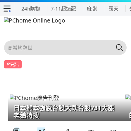
24h購物
7-11超速配
麻 將
露天
快訊
日本熊本強震台股大跌台股731大漲
老鵝特搜