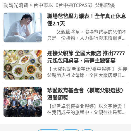
動觀光消費。台中市以《台中通TCPASS》父親節優
職場爸爸壓力爆表！全年真正休息
僅2.1天
父親節將至，職場爸爸要的恐怕不
只是一份禮物。人力銀行與求職網進行
調查，不約而同揭露男性「工作、經
濟、家庭」3頭燒的現況，不僅收入跟
迎接父親節 全國大飯店 推出7777
不上生活壓力，長工時也壓縮陪伴家人
元起包廂桌宴、麻芛主題饗宴
的時間。調查甚至顯示，
【 大成報記者蕭宇廷/臺中報導 】 迎接
父親節與祖父母節，全國大飯店即日起
至8/31，推出「愛獻父親DAY」中式桌
宴專案，把節慶聚餐檔期延長至8月
珍愛教育基金會〈模範父親選拔〉
底，提供6人及10人桌宴方案，並限量
溫馨頒獎
開放私人包廂預訂，最低
【記者卓羽榛臺北報導】以文字傳愛！
在我們成長的旅程中，父親往往是那默
默付出的身影，也是孩子心中的靠山。
為了表達對這份偉大角色的敬意，珍愛
教育基金會今日舉辦第二屆「模範父親