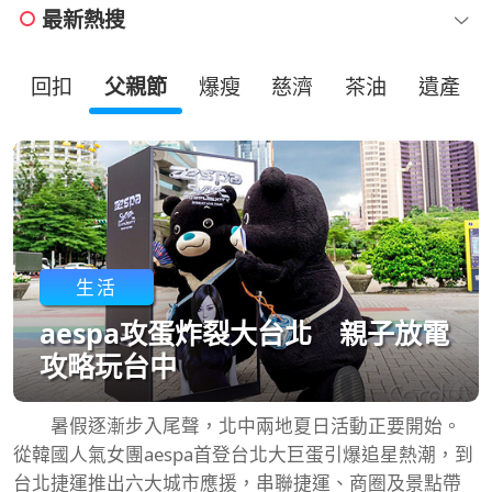
最新熱搜
回扣
父親節
爆瘦
慈濟
茶油
遺產
生活
aespa攻蛋炸裂大台北 親子放電
攻略玩台中
暑假逐漸步入尾聲，北中兩地夏日活動正要開始。
從韓國人氣女團aespa首登台北大巨蛋引爆追星熱潮，到
台北捷運推出六大城市應援，串聯捷運、商圈及景點帶