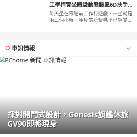
工學椅實坐體驗動態腰靠6D扶手
22檔調整
每天坐在電腦前工作打遊戲，一坐就是
兩三個小時，腰痠肩膀緊幾乎已經變成
日常。 這次實際體驗Xpanse T9 人體
工學椅，採用 ...
車訊情報
採對開門式設計，Genesis旗艦休旅
GV90即將現身