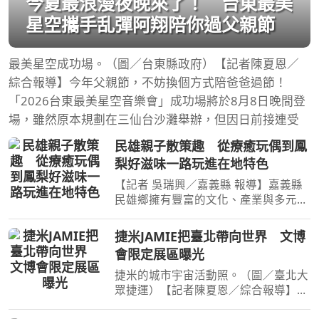
今夏最浪漫夜晚來了！ 台東最美
星空攜手乱彈阿翔陪你過父親節
最美星空成功場。（圖／台東縣政府）【記者陳夏恩／
綜合報導】今年父親節，不妨換個方式陪爸爸過節！
「2026台東最美星空音樂會」成功場將於8月8日晚間登
場，雖然原本規劃在三仙台沙灘舉辦，但因日前接連受
民雄親子散策趣 從療癒玩偶到鳳
梨好滋味一路玩進在地特色
【記者 吳瑞興／嘉義縣 報導】嘉義縣
民雄鄉擁有豐富的文化、產業與多元體
驗，無論是喜歡可愛玩偶、金工工藝、
歷史文化，還是熱愛美食與農產，都能
捷米JAMIE把臺北帶向世界 文博
找到適合親子同遊的旅遊樂趣。嘉義縣
會限定展區曝光
文化觀光局推薦家長們
捷米的城市宇宙活動照。（圖／臺北大
眾捷運）【記者陳夏恩／綜合報導】今
年臺灣文化創意博覽會，不只有設計品