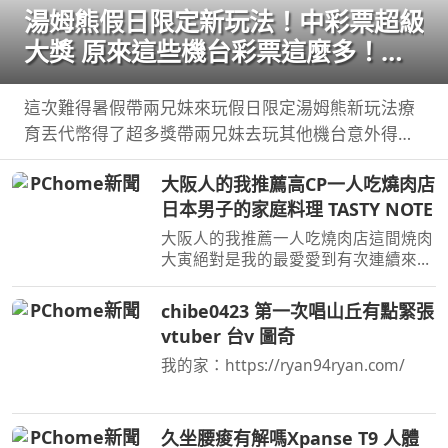
湯姆熊假日限定新玩法！中彩票超級
大獎 原來這些機台彩票這麼多！
【Bobo TV】
這次難得暑假帶兩兄妹來玩假日限定湯姆熊新玩法療
育丟代幣得了超多獎帶兩兄妹去玩其他機台意外得到
超多彩票！ 我們的蹦蹦 ...
大阪人的我推薦高CP一人吃燒肉店
日本男子的家庭料理 TASTY NOTE
大阪人的我推薦一人吃燒肉店這間焼肉
大寅絕對是我的最愛愛到有次連續來吃
三天 這裡通常開店即滿位，記得在下
午5 ...
chibe0423 第一次唱山丘有點緊張
vtuber 台v 圖奇
我的家：https://ryan94ryan.com/
久坐腰痠有解嗎Xpanse T9 人體