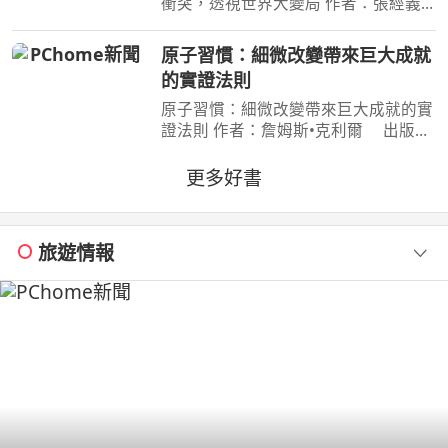
衝突，透視世界大變局 作者：張經義
出版社：天下文化出版社 出版日
期：2026-07-31 00:00:00 新聞告訴
原子習慣：細微改變帶來巨大成就
你，今天哪裡又開火； 這本書告訴
的實證法則
你，世界為什麼走到今天。
原子習慣：細微改變帶來巨大成就的實
證法則 作者：詹姆斯•克利爾 出版
社：方智 出版日期：2019-06-01
00:00:00 每天都進步1%，一年後，你
更多好書
會進步37倍；每天都退步1%，一年
後，你會弱化到趨近於0！你的
旅遊情報