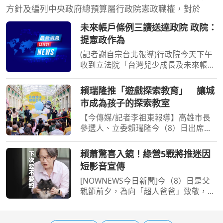
方針及編列中央政府總預算屬行政院憲政職權，對於
未來帳戶條例三讀送達政院 政院：
提憲政作為
(記者謝自宗台北報導)行政院今天下午
收到立法院「台灣兒少成長及未來帳戶
條例」三讀函文，政院發言人李慧芝表
示，對於立法院逾越憲政份際，侵害政
賴瑞隆推「遊戲探索教育」 讓城
院提出施政方針及編製預算等憲法權力
市成為孩子的探索教室
的作法，政院將採取必
【今傳媒/記者李祖東報導】高雄市長
參選人、立委賴瑞隆今（8）日出席高
雄親子遊樂園區開幕典禮，與大小朋友
一同體驗園區設施，並向所有爸爸及代
賴蕭驚喜入鏡！綠營5戰將推迷因
父職者送上父親節祝福。繼日前提出
短影音宣傳
「2030雙語之都」七大政見
[NOWNEWS今日新聞]今（8）日是父
親節前夕，為向「超人爸爸」致敬，民
進黨推出系列特別企劃，邀請台北市長
候選人沈伯洋、桃園市候選人黃世杰、
新竹市長候選人莊競程、宜蘭縣長候選