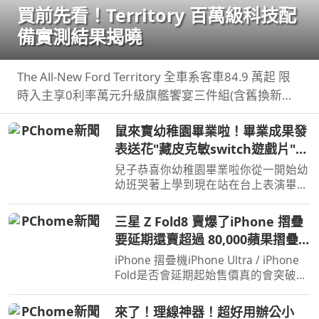
買前先看！Territory 百萬級科技配
備實測結果揭曉
The All-New Ford Territory 全車系客車84.9 萬起 限
時入主享0利率萬元升級旗艦饗宴三件組(含舊換新及
貨物稅減徵補助) 預約試 ...
鼠來寶幼稚園畢業啦！畢業成果發
表送花"藏皮克敏switch遊戲片"驚
喜【Bobo TV】
兒子恭喜你幼稚園畢業啦你從一開始幼
幼班哭著上學到現在站在台上表演畢業
成果展你真的成長很多也長大了接下來
你即將要上小學 ...
三星 Z Fold8 賣爆了iPhone 摺疊
要延期還賣超過 80,000蘋果摺疊
大戰開打！
iPhone 摺疊機iPhone Ultra / iPhone
Fold是否會延期起始售價真的會突破台
幣 8 萬甚至 9 萬嗎 而三星剛推出的
Galaxy Z ...
來了！理線神器！超好用辦公小