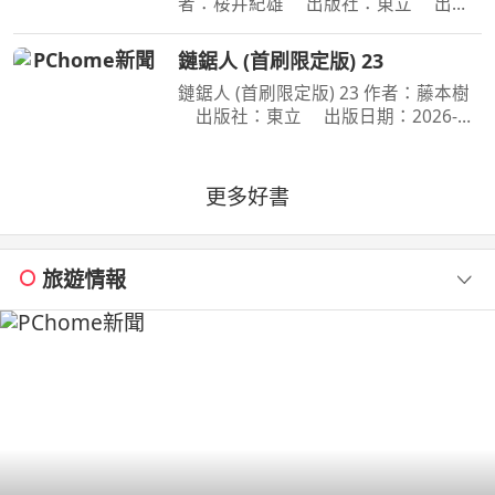
者：桜井紀雄 出版社：東立 出版
日期：2026-07-29 00:00:00 這次居然
開始同居？時間是測驗即將到來的寒
鏈鋸人 (首刷限定版) 23
假。京太郎居然面臨得到山田家寄住的
鏈鋸人 (首刷限定版) 23 作者：藤本樹
狀況！住在同一個屋簷
出版社：東立 出版日期：2026-
07-16 00:00:00 為了阻止戰爭惡魔盤算
的恐怖計畫，小死要求淀治出手相助，
與此同時想消除死之惡魔的公安也企圖
更多好書
與淀治接觸。夾在兩
旅遊情報