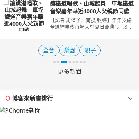
進繽紛糖果世界，或是認識咖啡產業、
讓鐵道唱歌、山城起舞 車埕鐵道
體驗果園採果，嘉義縣文化觀光局推薦
音樂嘉年華近4000人父親節同歡
親子家庭安排水上小旅
【記者 周澄予／南投 報導】集集支線
全線通車後首場大型夏日慶典今（8）
日在車埕熱鬧登場！交通部觀光署日月
潭國家風景區管理處舉辦「2026車埕
鐵道音樂嘉年華—讓鐵道唱歌，讓山城
全台
樂園
親子
起舞」，結合鐵道、音樂
更多新聞
博客來新書排行