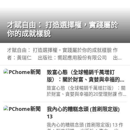
才賦自由： 打造選擇權，實踐屬於
你的成就樣貌
才賦自由： 打造選擇權，實踐屬於你的成就樣貌 作
者：黃瑞仁 出版社：嚮起應用股份有限公司 出版
日期：2026-08-01 00:00:00 【本書簡介】 ◎擺脫盲
致富心態（全球暢銷千萬增訂
目耗竭的斜槓陷阱，將個人專長系統化整合，打造可
版）：關於財富、貪婪與幸福的20
被
堂理財課
致富心態（全球暢銷千萬增訂版）：關
於財富、貪婪與幸福的20堂理財課 作
者：摩根．豪瑟 Morgan Housel 周玉
文 林俊宏 出版社：天下文化出版社
我內心的糟糕念頭 (首刷限定版)
出版日期：2026-02-02 00:00:00 特
13
別收錄２篇彩蛋加碼
我內心的糟糕念頭 (首刷限定版) 13 作