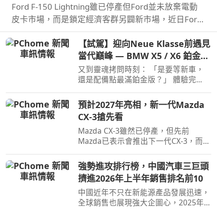
Ford F-150 Lightning雖已停產但Ford並未放棄電動
皮卡市場，而是鎖定經濟客群另闢新市場，近日Ford
則公布新款電動皮卡車名與售價。
【試駕】迎向Neue Klasse前遇見
當代巔峰 — BMW X5 / X6 鉑金版
璀璨登場
又到靈魂拷問時刻： 「是要等新車，
還是配備點最滿鉑金版？」 體驗完
BMW X5 / X6鉑金版，選擇困難如我，
彷彿有了理直氣壯答案。
預計2027年亮相，新一代Mazda
CX-3搶先看
Mazda CX-3雖然已停產，但先前
Mazda已表示會推出下一代CX-3，而就
在近日Mazda於會議報告中就透露了新
一代CX-3。
強勢進攻排行榜，中國汽車三巨頭
擠進2026年上半年銷售排名前10
中國近年不只在新能源產品發展迅速，
全球銷售也展現強大企圖心，2025年
汽車品牌全球銷售排名僅有BYD和吉利