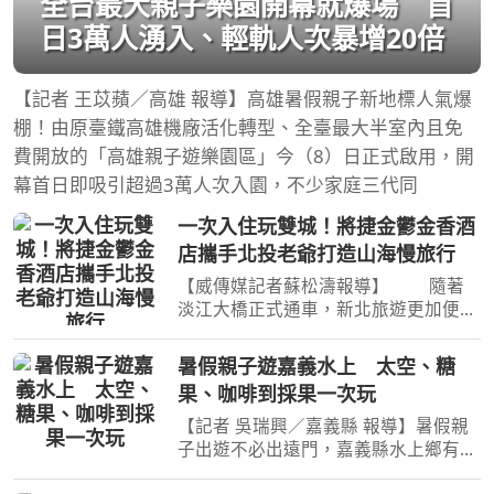
全台最大親子樂園開幕就爆場 首
日3萬人湧入、輕軌人次暴增20倍
【記者 王苡蘋／高雄 報導】高雄暑假親子新地標人氣爆
棚！由原臺鐵高雄機廠活化轉型、全臺最大半室內且免
費開放的「高雄親子遊樂園區」今（8）日正式啟用，開
幕首日即吸引超過3萬人次入園，不少家庭三代同
一次入住玩雙城！將捷金鬱金香酒
店攜手北投老爺打造山海慢旅行
【威傳媒記者蘇松濤報導】 隨著
淡江大橋正式通車，新北旅遊更加便
利！現在一趟旅程即可同時感受山林溫
泉與河岸風光的雙重魅力。坐落於淡水
暑假親子遊嘉義水上 太空、糖
河岸第一排的將捷金鬱金香酒店，攜手
果、咖啡到採果一次玩
北投老爺酒店推出跨區旅
【記者 吳瑞興／嘉義縣 報導】暑假親
子出遊不必出遠門，嘉義縣水上鄉有豐
富多元旅遊選擇，從探索宇宙奧秘、走