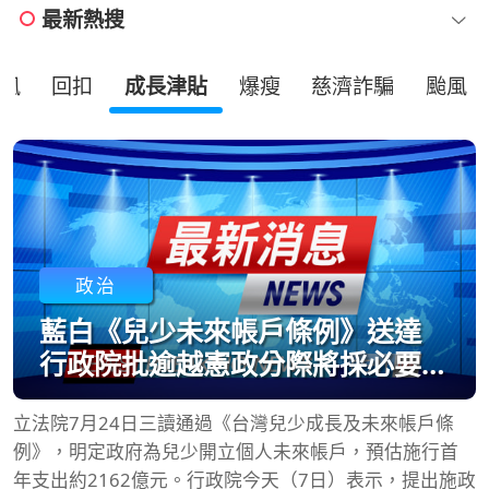
最新熱搜
風
回扣
成長津貼
爆瘦
慈濟詐騙
颱風
政治
藍白《兒少未來帳戶條例》送達
行政院批逾越憲政分際將採必要作
為
立法院7月24日三讀通過《台灣兒少成長及未來帳戶條
例》，明定政府為兒少開立個人未來帳戶，預估施行首
年支出約2162億元。行政院今天（7日）表示，提出施政