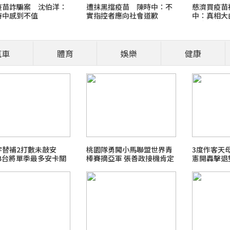
疫苗詐騙案 沈伯洋：
遭抹黑擋疫苗 陳時中：不
慈濟買疫苗被
時中感到不值
實指控者應向社會道歉
中：真相大
人應道歉
汽車
體育
娛樂
健康
營養師、醫師開講
食安風暴：大豆沙拉油(苯駢
職場菜鳥生存
宇替補2打數未敲安
桃園隊勇闖小馬聯盟世界青
3度作客天
LB台將單季最多安卡關
棒賽摘亞軍 張善政接機肯定
憲開轟擊退
2026 FIFA世界盃足球賽
拚戰精神
最新霸凌新聞事件！零容忍
北檢爭議案件進度整理