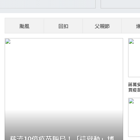
颱風
回扣
父親節
蔣萬
買疫
慈濟10億疫苗騙局！「這舉動」博