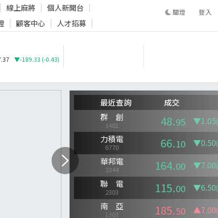
線上麻將
個人新聞台
登入
證
顧客中心
人才招募
登入
.37
▼-189.33 (-0.43)