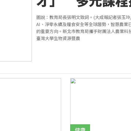
才」 多元課程
產業新趨勢
圖說：教育局長張明文致詞。(大成報記者張玉玲/
AI、淨零永續及糧食安全等全球趨勢，智慧農業
的重要方向。新北市教育局攜手財團法人農業科
臺灣大學生物資源暨農