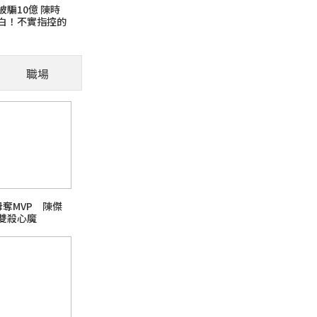
騙10億 陳時
白！不實指控的
貓咪為什麼喜歡把東西
職場
（示意圖：Gemini生成） 養貓的人一定遇
到地上。 很多人以為牠是在惡作劇，其實更多
芘)超標
母奪MVP 陳傑
雙殺心魔
日本熊本強震台股大跌
話題熱搜 PChome旅行玩樂