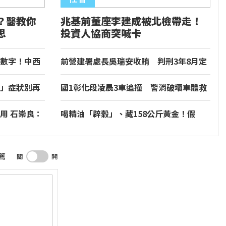
？醫教你
兆基前董座李建成被北檢帶走！
思
投資人協商突喊卡
數字！中西
前營建署處長吳瑞安收賄 判刑3年8月定
讞
」症狀別再
國1彰化段凌晨3車追撞 警消破壞車體救
以輕心
出受困男子
用 石崇良：
喝精油「辟穀」、藏158公斤黃金！假
BNT騙走慈濟10.6億 豪宅地下室竟挖出
乾鮑金庫
薦
關
開