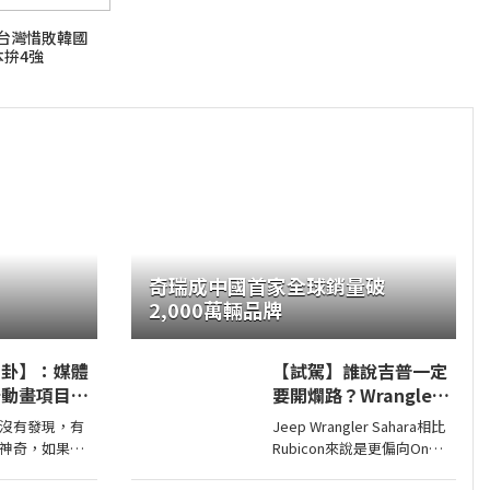
賽台灣惜敗韓國
本拚4強
奇瑞成中國首家全球銷量破
2,000萬輛品牌
八卦】：媒體
【試駕】誰說吉普一定
卡動畫項目投
要開爛路？Wrangler
好萊塢為什麼
Sahara開在平路一樣
沒有發現，有
Jeep Wrangler Sahara相比
畫電影？
順！
神奇，如果你
Rubicon來說是更偏向On
昨天去看動畫
Road的，全車同色烤漆、更