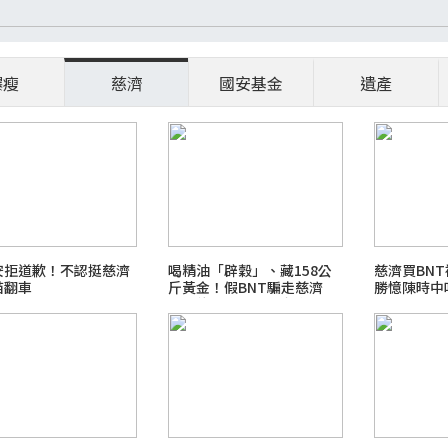
爆瘦
慈濟
國安基金
遺產
安拒道歉！不認挺慈濟
喝精油「辟穀」、藏158公
慈濟買BNT
苗翻車
斤黃金！假BNT騙走慈濟
勝憶陳時中
10.6億 豪宅地下室竟挖出
乾鮑金庫