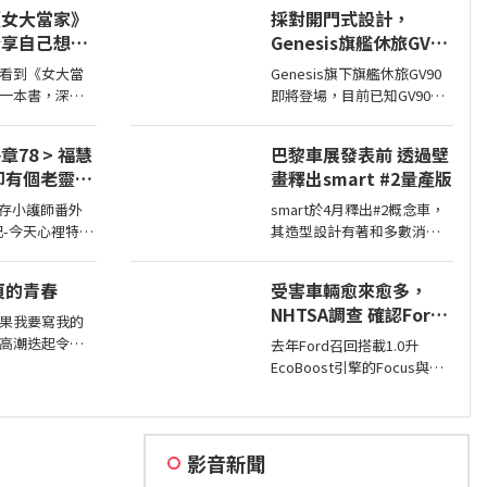
會露出一種慈
大的鋁圈，還有越野設定，
《女大當家》
採對開門式設計，
後問你是不是
但這不表示Sahara的越野能
分享自己想法
Genesis旗艦休旅GV90
力就比較弱，絕大多數的越
的作家，讓我
即將現身
野路面Sahara還是可以輕鬆
看到《女大當
Genesis旗下旗艦休旅GV90
樣貌的家庭！
通過，但就跟標題講的一
一本書，深深
即將登場，目前已知GV90將
樣…
想法震撼讀者
會採對開式車門設計，而動
看到不同樣貌
力部分預計將會純電系統。
8 > 福慧
巴黎車展發表前 透過壁
 《女大
畫釋出smart #2量產版
odcast
smart於4月釋出#2概念車，
記-今天心裡特別
其造型設計有著和多數消費
燒腦,line A
者印象中smart該有的樣貌，
智課的她,特來傾
同時也預告#2戶在巴黎車展
8頁的青春
受害車輛愈來愈多，
亮相，近日smart就透過壁畫
NHTSA調查 確認Ford
公布#2量產版樣貌。
果我要寫我的
1.0升EcoBoost引擎正
高潮迭起令人
去年Ford召回搭載1.0升
時皮帶會產生碎屑導致
)，不過，我可能
EcoBoost引擎的Focus與
引擎鎖死
..，每天跪鍵盤
Fiesta，因發生失去動力或引
心的罪
擎鎖死情況，對此NHTSA也
進入調查，之後甚至還擴大
範圍和技術工程分析，如今
影音新聞
則確認原因了。