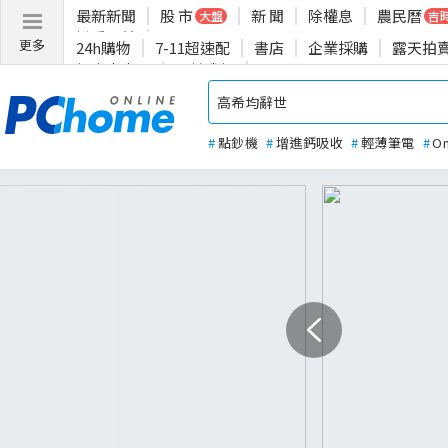
最新新聞
股 市
新 聞
除權息
農民曆
大盤
吉
揪愛公益
更多
24h購物
7-11超速配
書店
企業採購
露天拍
投資人專區
關於我們
#
點鈔機
#
增進鈣吸收
#
輕薄筆電
#
O