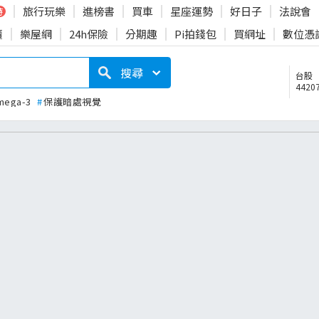
旅行玩樂
進榜書
買車
星座運勢
好日子
法說會
時
賣
樂屋網
24h保險
分期趣
Pi拍錢包
買網址
數位憑
搜尋
台股
44207
mega-3
#
保護暗處視覺