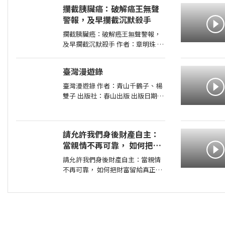
出版日期：2026-07-31 00:00:00
攔截胰臟癌：破解癌王無聲
新聞告訴你，今天哪裡又開火； 這
警報，及早攔截沉默殺手
本書告訴你，世界為什麼走到今
天。
攔截胰臟癌：破解癌王無聲警報，
及早攔截沉默殺手 作者：章明珠
出版社：天下雜誌 出版日期：
2026-08-04 00:00:00 定期健檢正
臺灣漫遊錄
常，為何仍得胰臟癌？ 台大權威醫
師25年篩檢實證， 鎖定胰臟癌關鍵
臺灣漫遊錄 作者：青山千鶴子、楊
1公分，
雙子 出版社：春山出版 出版日期：
2020-03-31 00:00:00 昭和臺灣縱貫
鐵道美食之旅 楊双子虛構譯作《臺
灣漫遊錄》華麗面世 「我們一起吃
請允許我們身後財產自主：
遍臺島吧！」――青山千鶴子（
當親情不再可靠， 如何把財
富留給真正值得的人
請允許我們身後財產自主：當親情
不再可靠， 如何把財富留給真正值
得的人 作者：高愛倫 出版社：天
下雜誌 出版日期：2026-07-02
00:00:00 當人心失去分寸，再高明
的遺囑規劃也可能成為空談當人性
貪婪暴