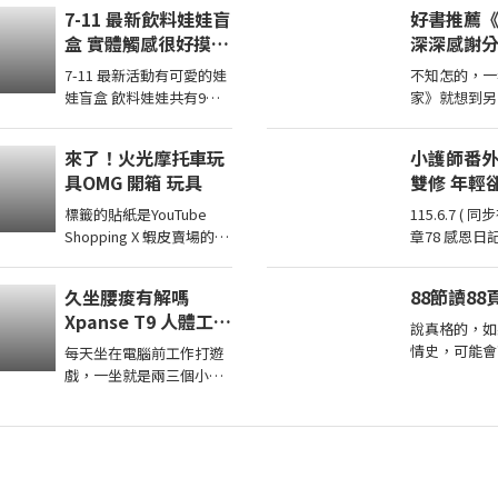
兩兄妹去玩其他機台意外
電影」，他就
7-11 最新飲料娃娃盲
好書推薦
得到超多彩票！ 我們的蹦
祥的微笑，然
盒 實體觸感很好摸你
深深感謝
蹦 ...
陪小
想抽中哪一款
震撼讀者
7-11 最新活動有可愛的娃
不知怎的，一
看到不同
娃盲盒 飲料娃娃共有9款
家》就想到另
實體觸感很好只有腳腳沒
感謝分享自己
有手也沒有磁吸蠻大一隻
的作家，讓我
來了！火光摩托車玩
小護師番外章7
的，大尺寸吊環掛在包包
的家庭！
具OMG 開箱 玩具
雙修 年輕卻有個老靈魂
...
ㄑ金剛經〉p
標籤的貼紙是YouTube
115.6.7 ( 同步存小護師番外
Shopping X 蝦皮賣場的商
章78 感恩日
城連結都是透過【蝦皮商
的感動,因為選課
城/ 蝦皮優選/ 蝦皮直營】
梳爬, 上完失
久坐腰痠有解嗎
88節讀8
官方認證賣家不一定都是
Xpanse T9 人體工學
我購買 ...
說真格的，如
椅實坐體驗動態腰靠
情史，可能會
每天坐在電腦前工作打遊
6D扶手22檔調整
歎息！(好酸
戲，一坐就是兩三個小
也會萬劫不復.
時，腰痠肩膀緊幾乎已經
還是被判了花
變成日常。 這次實際體驗
Xpanse T9 人體工學椅，
採用 ...