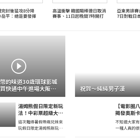
遭完封後猛攻8分降
高溫衝擊 韓國職棒連日取消
亞東男排
林岳平：總是要發揮
賽事、11日起晚間7時開打
7日對戰日
幣的味道30歲環球影城
買快通中午進場大阪住
祝賀～純純男子漢
便！
湯姆熊假日限定新玩
【電影圈
法！中彩票超級大獎
揭發奧斯
原來這些機台彩票這
票醜聞！
這次難得暑假帶兩兄妹來
不知道大家有
麼多！【Bobo TV】
看不起動
玩假日限定湯姆熊新玩法
一種人真的很
療育丟代幣得了超多獎帶
跟他說：「我