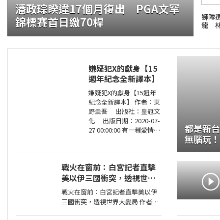
潘政琮睽違17個月復出 PGA文罕
獅隊
錦標賽首日繳70桿
龍 
嫌疑犯X的獻身【15
週年紀念全新譯本】
證大咬的船?.自助餐
嫌疑犯X的獻身【15週年
紀念全新譯本】 作者：東
野圭吾 出版社：皇冠文
化 出版日期：2020-07-
都是新台
27 00:00:00 有一種愛情，
無腦玩！
永遠不會說出「我愛
這裡好方
妳」， 卻比任何關係都更
刻骨銘心…… 東野圭吾：
戰火在窗前：白宮記者直擊
在本格推理的
美以伊三國衝突，透視世界
大變局
戰火在窗前：白宮記者直擊美以伊
三國衝突，透視世界大變局 作者：
張經義 出版社：天下文化出版社