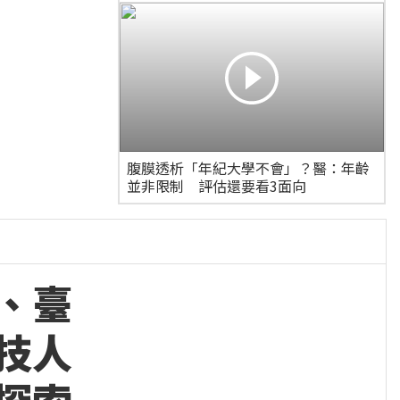
腹膜透析「年紀大學不會」？醫：年齡
並非限制 評估還要看3面向
、臺
技人