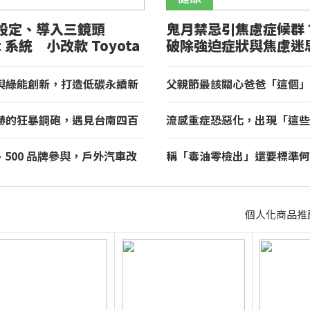
設定、導入三鏡頭
鬼月禁忌引焦慮症候群
ht 系統 小改款 Toyota
破除強迫症狀與焦慮迷
正式登場
與綠能創新，打造低碳永續新
父親節最該關心爸爸「這個」
租車榮獲國家品牌玉山獎！
醫聯手揪出三高危機
赫的狂暴鋼砲，遇見台南四百
流感重症恐惡化，出現「這些
理與舌尖上的AMG！
等！醫籲：別因非流感季就掉
房、500 品牌參與，戶外汽車改
稱「毒油零檢出」還要標準何
 2026 TAA 國際 HI-END
全面下架我負政治決定！
北君悅登場
個人化商品推