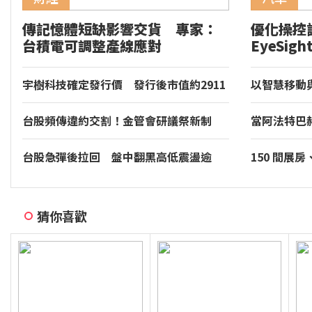
傳記憶體短缺影響交貨 專家：
優化操控
台積電可調整產線應對
EyeSig
GR86 
宇樹科技確定發行價 發行後市值約2911
以智慧移動
億元
價值。和運
台股頻傳違約交割！金管會研議祭新制
當阿法特巴
首次違約恐改採「預收足額款券」
年的慢調肌
台股急彈後拉回 盤中翻黑高低震盪逾
150 間展
600點
裝專區同步亮相
音響大展台
猜你喜歡