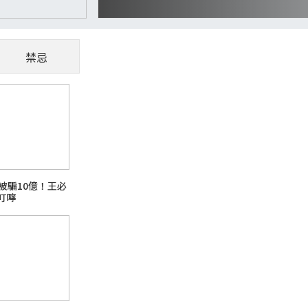
禁忌
CoWoS、玻璃基板夯
懂AI供應鏈受惠股
隨著AI、高效能運算（HPC）與資料中心快
被騙10億！王必
主題之一。過去晶片只要持續縮小製程，就能
叮嚀
升