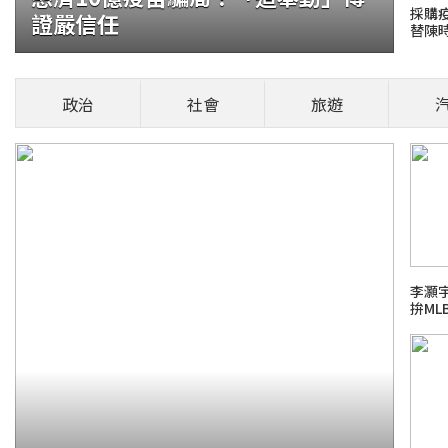
採購
證嚴信任
替陳
銀破364億元封王
政治
社會
旅遊
今(2026)年前6月國銀累計稅前盈餘達
0.8%，刷新歷年同期紀錄；其中
健康頭條！
李灝
拚M