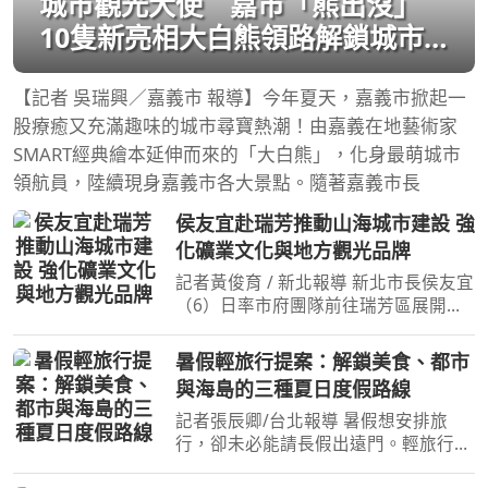
城市觀光大使 嘉市「熊出沒」
10隻新亮相大白熊領路解鎖城市
景點
【記者 吳瑞興／嘉義市 報導】今年夏天，嘉義市掀起一
股療癒又充滿趣味的城市尋寶熱潮！由嘉義在地藝術家
SMART經典繪本延伸而來的「大白熊」，化身最萌城市
領航員，陸續現身嘉義市各大景點。隨著嘉義市長
侯友宜赴瑞芳推動山海城市建設 強
化礦業文化與地方觀光品牌
記者黃俊育 / 新北報導 新北市長侯友宜
（6）日率市府團隊前往瑞芳區展開行
動治理基層建設督導，行程兼顧礦業文
化保存、宗教信仰傳承及地方建設發展
暑假輕旅行提案：解鎖美食、都市
等面向，透過實地走訪重大建設及地方
與海島的三種夏日度假路線
信仰中心，傾聽基層
記者張辰卿/台北報導 暑假想安排旅
行，卻未必能請長假出遠門。輕旅行以
較短天數與彈性行程為主，國內小旅行