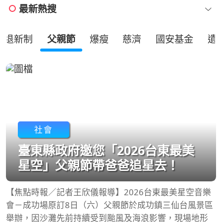
最新熱搜
勞退新制
父親節
爆瘦
慈濟
國安基金
遺
社會
臺東縣政府邀您「2026台東最美
星空」父親節帶爸爸追星去！
【焦點時報／記者王欣儀報導】2026台東最美星空音樂
會－成功場原訂8日（六）父親節於成功鎮三仙台風景區
舉辦，因沙灘先前持續受到颱風及海浪影響，現場地形