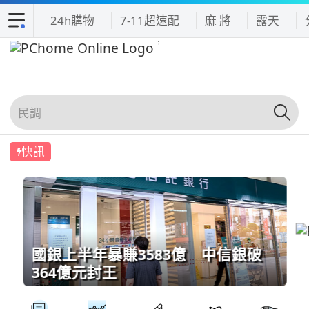
24h購物
7-11超速配
麻 將
露天
快訊
國銀上半年暴賺3583億 中信銀破
364億元封王