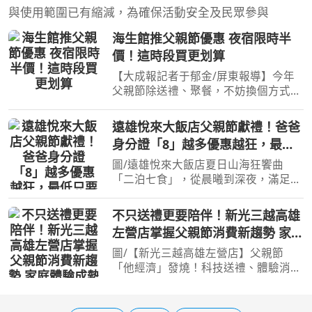
與使用範圍已有縮減，為確保活動安全及民眾參與
海生館推父親節優惠 夜宿限時半
價！這時段買更划算
【大成報記者于郁金/屏東報導】今年
父親節除送禮、聚餐，不妨換個方式慶
祝，安排一場難忘親子旅行；屏東海生
館推出父親節限定優惠，邀請大小朋友
遠雄悅來大飯店父親節獻禮！爸爸
一起潛入海底世界；凡於8月8日至8月
身分證「8」越多優惠越狂，最低
9日期間完成指定報名條
只要8元！
圖/遠雄悅來大飯店夏日山海狂饗曲
「二泊七食」，從晨曦到深夜，滿足每
一刻味蕾期待。 【點傳媒／總社長孫
崇文報導】 遠雄悅來大飯店推出
不只送禮更要陪伴！新光三越高雄
父親節尊寵優惠，爸爸於《英倫西餐
左營店掌握父親節消費新趨勢 家庭
廳》出示身分證即可享優惠，
體驗成熱門首選
圖/【新光三越高雄左營店】父親節
「他經濟」發燒！科技送禮、體驗消費
成新主流。 【焦點時報／記者蔡宗憲
報導】父親節商機升溫，「他經濟」成
為今年節慶消費新焦點。新光三越觀察