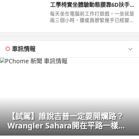
工學椅實坐體驗動態腰靠6D扶手
22檔調整
每天坐在電腦前工作打遊戲，一坐就是
兩三個小時，腰痠肩膀緊幾乎已經變成
日常。 這次實際體驗Xpanse T9 人體
工學椅，採用 ...
車訊情報
【試駕】誰說吉普一定要開爛路？
Wrangler Sahara開在平路一樣
順！