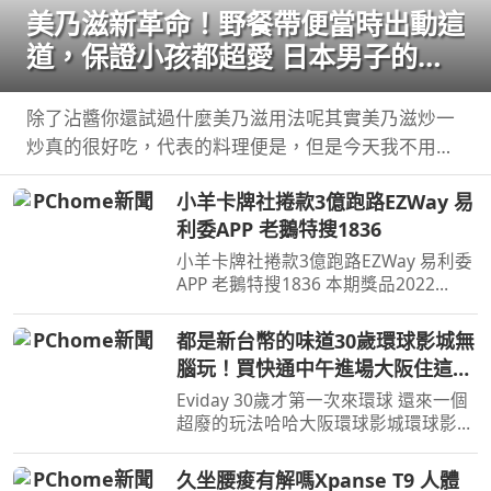
美乃滋新革命！野餐帶便當時出動這
道，保證小孩都超愛 日本男子的家
庭料理 TASTY NOTE
除了沾醬你還試過什麼美乃滋用法呢其實美乃滋炒一
炒真的很好吃，代表的料理便是，但是今天我不用蝦
仁，改成 ...
小羊卡牌社捲款3億跑路EZWay 易
利委APP 老鵝特搜1836
小羊卡牌社捲款3億跑路EZWay 易利委
APP 老鵝特搜1836 本期獎品2022
CPBL 黃勇傳親筆簽名卡延長至8月14
日 ...
都是新台幣的味道30歲環球影城無
腦玩！買快通中午進場大阪住這裡
好方便！
Eviday 30歲才第一次來環球 還來一個
超廢的玩法哈哈大阪環球影城環球影城
快速通關You can also find me here 合
作/ ...
久坐腰痠有解嗎Xpanse T9 人體