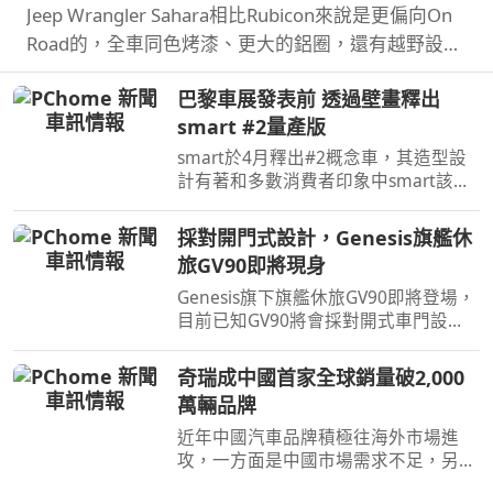
Jeep Wrangler Sahara相比Rubicon來說是更偏向On
Road的，全車同色烤漆、更大的鋁圈，還有越野設
定，但這不表示Sahara的越野能力就比較弱，絕大多
巴黎車展發表前 透過壁畫釋出
數的越野路面Sahara還是可以輕鬆通過，但就跟標題
smart #2量產版
講的一樣…
smart於4月釋出#2概念車，其造型設
計有著和多數消費者印象中smart該有
的樣貌，同時也預告#2戶在巴黎車展亮
相，近日smart就透過壁畫公布#2量產
採對開門式設計，Genesis旗艦休
版樣貌。
旅GV90即將現身
Genesis旗下旗艦休旅GV90即將登場，
目前已知GV90將會採對開式車門設
計，而動力部分預計將會純電系統。
奇瑞成中國首家全球銷量破2,000
萬輛品牌
近年中國汽車品牌積極往海外市場進
攻，一方面是中國市場需求不足，另一
方面是要擴展市場版圖，近日奇瑞宣布