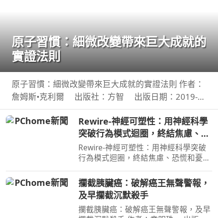
原子習慣：細微改變帶來巨大成就的
實證法則
原子習慣：細微改變帶來巨大成就的實證法則 作者：
詹姆斯•克利爾 出版社：方智 出版日期：2019-
06-01 00:00:00 每天都進步1%，一年後，你會進步
Rewire-神經可塑性：用神經科學
37倍；每天都退步1%，一年後，你會弱化到趨近於
突破行為模式迴圈，終結焦慮、恐
0！你的
慌和憂鬱，實現最佳的心理健康
Rewire-神經可塑性：用神經科學突破
行為模式迴圈，終結焦慮、恐慌和憂
鬱，實現最佳的心理健康 作者：妮可•
維諾拉（Nicole Vignola） 出版社：麥
攔截胰臟癌：破解癌王無聲警報，
田 出版日期：2024-05-30 00:00:00 ＜
及早攔截沉默殺手
內容簡介＞ 無法
攔截胰臟癌：破解癌王無聲警報，及早