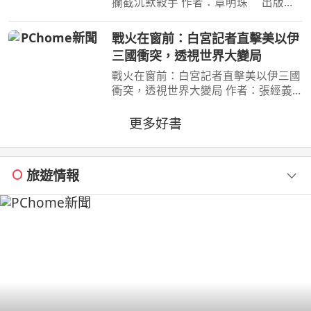
攔截沉默殺手 作者：章明珠 出版
社：天下雜誌 出版日期：2026-08-
04 00:00:00 定期健檢正常，為何仍得
戰火在窗前：白宮記者直擊美以伊
胰臟癌？ 台大權威醫師25年篩檢實
三國衝突，透視世界大變局
證， 鎖定胰臟癌關鍵1公分，
戰火在窗前：白宮記者直擊美以伊三國
衝突，透視世界大變局 作者：張經義
出版社：天下文化出版社 出版日
期：2026-07-31 00:00:00 新聞告訴
更多好書
你，今天哪裡又開火； 這本書告訴
你，世界為什麼走到今天。
旅遊情報