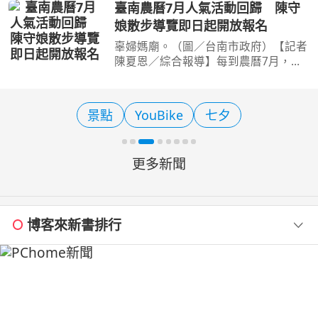
或鄰近的日本行都能規劃。這篇依美
臺南農曆7月人氣活動回歸 陳守
食、城市觀光與海島度假三種風格，整
娘散步導覽即日起開放報名
理各自的路線特色與行前準
辜婦媽廟。（圖／台南市政府）【記者
陳夏恩／綜合報導】每到農曆7月，臺
南街頭總會多了一股神秘又迷人的氛
圍。今年府城再度推出深受旅人期待的
「最堅強ㄟ節烈女魂『陳守娘』散步導
景點
YouBike
七夕
覽」，邀請民眾跟著專業
更多新聞
博客來新書排行