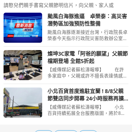
請憨兒們親手書寫父親節明信片，向父親、家人或
颱風白海豚進逼 卓榮泰：高災害
潛勢區加強預防性整備
颱風白海豚逐漸接近台灣，行政院長卓
榮泰今天指示行政院災害防救辦公室召
開前置情資研判會議，針對高災害潛勢
區加強預防性整備；災防辦在會中，要
燦坤3C家電「阿爸的願望」父親節
求針對低窪地區積淹水風險，預置抽水
檔期登場 全館5折起
機具、搶險能量等，並
【威傳媒記者蘇松濤報導】 在許
多家庭中，父親或許不擅長表達情感，
卻總是默默扛起責任，為家人的幸福努
力打拚，他們最大的心願，無非是讓家
小北百貨首度進駐宜蘭 ! 8/8父親
人過得更好、生活更安心；而父親不僅
節雙店同步開幕 24小時服務再擴
是多數家庭重要的經濟
大
【威傳媒記者蘇松濤報導】 小北
百貨持續拓展全台服務版圖，將於8月8
日父親節同步開幕宜蘭羅東倉前店及雲
林北港大同店兩間全新門市。其中，宜
蘭羅東倉前店為小北百貨首度進駐宜