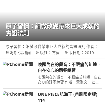
原子習慣：細微改變帶來巨大成就的
實證法則
原子習慣：細微改變帶來巨大成就的實證法則 作者：
詹姆斯•克利爾 出版社：方智 出版日期：2019-
06-01 00:00:00 每天都進步1%，一年後，你會進步
喚醒內在的觀音：不跟痛苦糾纏，
37倍；每天都退步1%，一年後，你會弱化到趨近於
自在安心的歸零練習
0！你的
喚醒內在的觀音：不跟痛苦糾纏，自在
安心的歸零練習 作者：黃淑文 出版
社：方智 出版日期：2026-08-01
00:00:00 ＜內容簡介＞ 你認識真正的
ONE PIECE航海王 (首刷限定版)
觀音嗎？你願成為自己的觀音，接住生
114
命中的一切嗎？ 真正的