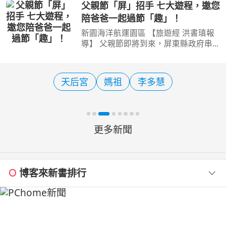
物是住在溫帶動物區的山獅。本週六的
父親節「屏」招手 七大遊程，邀您
夜間Keeper’s Talk將於18:30溫帶動物
陪爸爸一起過節「趣」！
區山獅戶外活動場前
新園海洋航運園區 【旅遊經 洪書瑱報
導】 父親節即將到來，屏東縣政府串
聯屏北、屏中、屏南及離島小琉球等特
色景點，結合藝文展覽、客庄文化、山
林生態、海岸風光及在地特色體驗，規
天后宮
媽祖
李多慧
劃了一日、二日及三日
更多新聞
博客來新書排行