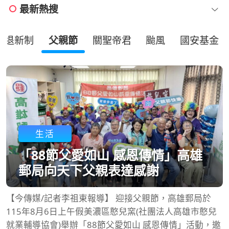
最新熱搜
勞退新制
父親節
關聖帝君
颱風
國安基金
生活
「88節父愛如山 感恩傳情」高雄
郵局向天下父親表達感謝
【今傳媒/記者李祖東報導】 迎接父親節，高雄郵局於
115年8月6日上午假美濃區憨兒窯(社團法人高雄市憨兒
就業輔導協會)舉辦「88節父愛如山 感恩傳情」活動，邀