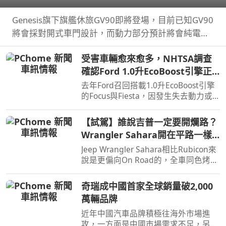
Genesis旗下旗艦休旅GV90即將登場，目前已知GV90
將會採對開式車門設計，而動力部分預計將會純電系
統。
受害車輛愈來愈多，NHTSA調查
確認Ford 1.0升EcoBoost引擎正
時皮帶會產生碎屑導致引擎鎖死
去年Ford召回搭載1.0升EcoBoost引擎
的Focus與Fiesta，因發生失去動力或
引擎鎖死情況，對此NHTSA也進入調
查，之後甚至還擴大範圍和技術工程分
【試駕】誰說吉普一定要開爛路？
析，如今則確認原因了。
Wrangler Sahara開在平路一樣
順！
Jeep Wrangler Sahara相比Rubicon來
說是更偏向On Road的，全車同色烤
漆、更大的鋁圈，還有越野設定，但這
不表示Sahara的越野能力就比較弱，
奇瑞成中國首家全球銷量破2,000
絕大多數的越野路面Sahara還是可以
萬輛品牌
輕鬆通過，但就跟標題講的一樣…
近年中國汽車品牌積極往海外市場進
攻，一方面是中國市場需求不足，另一