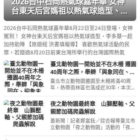
2026台中石岡熱氣球嘉年華 女神
台東天后宮媽祖以熱氣球造型、李
多慧一起加持助陣
2026台中石岡熱氣球嘉年華8月22日至24日登場，女神
駕到！ 女神台東天后宮媽祖以熱氣球造型、李多慧一起
加持助陣 【旅遊經 洪書瑱報導】 喜歡熱氣球活動的民
眾，若錯過8月20日前東台灣所舉行的台灣國際熱氣
臺北動物園一開始並不在木柵 遷園
40周年之際，舉辧「與象同在、迎
象未來」特展！
臺北市立動物園遷園至木柵將滿40周
年，熱帶雨林區也落成近30年，本次特
展在舊象舍復刻亞洲象林旺的模樣
【旅遊經 洪書瑱報導】 對於70年級後
夜之動物園最終章 山獅壓軸、父
段生而言，幾乎會理所當然地認為「台
親節加碼爬蟲解說
北動物園本來就在木柵」，
墨新聞｜記者鄭富鈺／綜合報導臺北市
立動物園「夜之動物園」活動的「夜貓
子」主題來到最後一週！這週的主題動