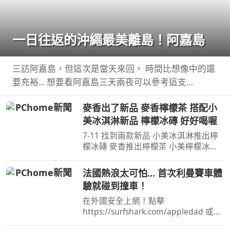
一日往返的沖繩最美離島！阿嘉島
三訪阿嘉島，但這次是當天來回。 時間比想像中的還
要充裕... 想要看阿嘉島三天兩夜可以參考這支
https://youtu.be/ ...
麥香出了新品 麥香檸檬茶 搭配小
美冰淇淋新品 檸檬冰磚 好好喝喔
7-11 找到兩款新品 小美冰淇淋推出檸
檬冰磚 麥香推出檸檬茶 小美檸檬冰磚
味道感覺比全家的更酸 麥香檸檬茶有
香味 但喝起來不酸 ...
法國熱浪太可怕... 首次利曼賽車體
驗就碰到撞車！
在外國安全上網！點擊
https://surfshark.com/appledad 或用
優惠碼APPLEDAD 以獲得額外4 個月