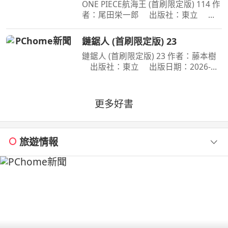
ONE PIECE航海王 (首刷限定版) 114 作
者：尾田栄一郎 出版社：東立 出
版日期：2026-08-03 00:00:00 消失在
歷史黑暗當中的「諸神峽谷事件」，其
鏈鋸人 (首刷限定版) 23
全貌終於即將揭曉！席捲號稱最可怕海
鏈鋸人 (首刷限定版) 23 作者：藤本樹
賊團的洛克斯海賊團
出版社：東立 出版日期：2026-
07-16 00:00:00 為了阻止戰爭惡魔盤算
的恐怖計畫，小死要求淀治出手相助，
與此同時想消除死之惡魔的公安也企圖
更多好書
與淀治接觸。夾在兩
旅遊情報