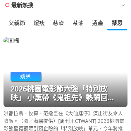
最新熱搜
扣
父親節
爆瘦
慈濟
茶油
遺產
禁忌
娛樂
2026桃園電影節六強「特別放
映」 小薰帶《鬼祖先》熱鬧回
「娘家」！
洪都拉斯、牧森、范逸臣在《大仙尪仔》演出街友令人
噴飯。（圖／海鵬提供）[周刊王CTWANT] 2026桃園電
影節最讓觀眾引頸企盼的「特別放映」單元，今年將推