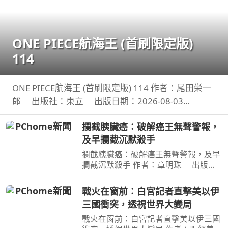
ONE PIECE航海王 (首刷限定版)
114
ONE PIECE航海王 (首刷限定版) 114 作者：尾田栄一
郎 出版社：東立 出版日期：2026-08-03
00:00:00 消失在歷史黑暗當中的「諸神峽谷事件」，
攔截胰臟癌：破解癌王無聲警報，
其全貌終於即將揭曉！席捲號稱最可怕海賊團的洛克
及早攔截沉默殺手
斯海賊團
攔截胰臟癌：破解癌王無聲警報，及早
攔截沉默殺手 作者：章明珠 出版
社：天下雜誌 出版日期：2026-08-
04 00:00:00 定期健檢正常，為何仍得
戰火在窗前：白宮記者直擊美以伊
胰臟癌？ 台大權威醫師25年篩檢實
三國衝突，透視世界大變局
證， 鎖定胰臟癌關鍵1公分，
戰火在窗前：白宮記者直擊美以伊三國