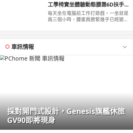
工學椅實坐體驗動態腰靠6D扶手
22檔調整
每天坐在電腦前工作打遊戲，一坐就是
兩三個小時，腰痠肩膀緊幾乎已經變成
日常。 這次實際體驗Xpanse T9 人體
工學椅，採用 ...
車訊情報
採對開門式設計，Genesis旗艦休旅
GV90即將現身