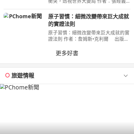
衝突，透視世界大變局 作者：張經義
出版社：天下文化出版社 出版日
期：2026-07-31 00:00:00 新聞告訴
原子習慣：細微改變帶來巨大成就
你，今天哪裡又開火； 這本書告訴
的實證法則
你，世界為什麼走到今天。
原子習慣：細微改變帶來巨大成就的實
證法則 作者：詹姆斯•克利爾 出版
社：方智 出版日期：2019-06-01
00:00:00 每天都進步1%，一年後，你
更多好書
會進步37倍；每天都退步1%，一年
後，你會弱化到趨近於0！你的
旅遊情報