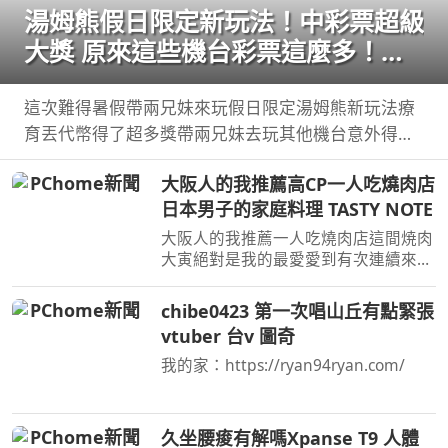
湯姆熊假日限定新玩法！中彩票超級
大獎 原來這些機台彩票這麼多！
【Bobo TV】
這次難得暑假帶兩兄妹來玩假日限定湯姆熊新玩法療
育丟代幣得了超多獎帶兩兄妹去玩其他機台意外得到
超多彩票！ 我們的蹦蹦 ...
大阪人的我推薦高CP一人吃燒肉店
日本男子的家庭料理 TASTY NOTE
大阪人的我推薦一人吃燒肉店這間焼肉
大寅絕對是我的最愛愛到有次連續來吃
三天 這裡通常開店即滿位，記得在下
午5 ...
chibe0423 第一次唱山丘有點緊張
vtuber 台v 圖奇
我的家：https://ryan94ryan.com/
久坐腰痠有解嗎Xpanse T9 人體