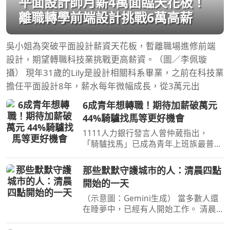
平面設計師月薪4萬面臨天花板！
離職轉學前端設計挑戰6萬高薪
吳小姐為突破平面設計薪資天花板，暫離職場進修前端
設計，期望轉職科技業挑戰更高薪資。（圖／李佩璇
攝） 現年31歲的Lily是設計相關科系畢業，之前在科技業
擔任平面設計8年，薪水每年微幅成長，從3萬元出
6成青年想轉職！期待加薪破萬元
44%騎驢找馬等更好機會
1111人力銀行發言人曾仲葳指出，
「騎驢找馬」已成為青年上班族最普遍
的轉職模式（圖／公共事務部攝） 下
半年徵才旺季正式展開，不少青年上班
那些默默守護城市的人：清晨四點
族開始重新檢視職涯規劃。1111人力
開始的一天
銀行調查發現，超過六成年輕
（示意圖：Gemini生成） 當多數人還
在睡夢中，已經有人開始工作。 清晨
四點，市場攤商開始備貨；清潔人員穿