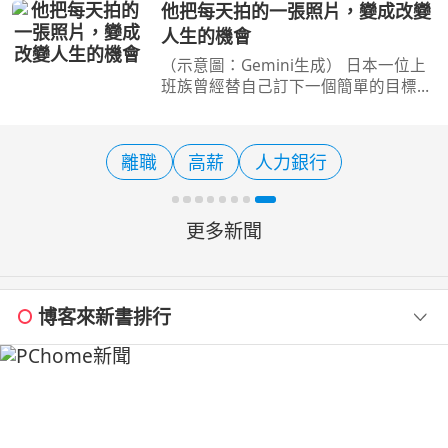
梭街頭；物流司機準備將商品送往各
他把每天拍的一張照片，變成改變
地；早餐店老闆忙著備料。 他們或許
人生的機會
鮮少成為鎂光燈焦點，卻默
（示意圖：Gemini生成） 日本一位上
班族曾經替自己訂下一個簡單的目標：
每天拍一張照片。 一開始只是記錄生
活，可能是一杯咖啡、一片夕陽，或是
下班路上的街景。幾年後，他累積了上
離職
高薪
人力銀行
千張作品，開始分享到社
更多新聞
博客來新書排行