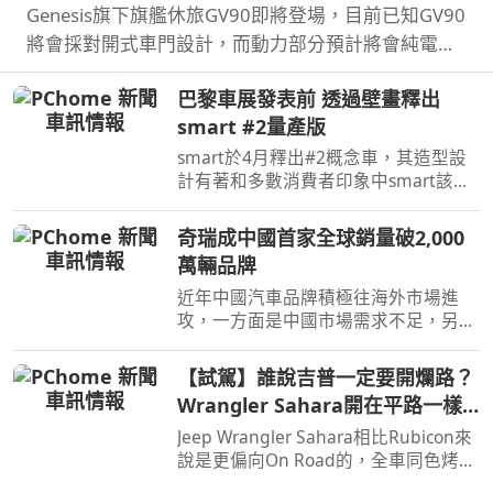
Genesis旗下旗艦休旅GV90即將登場，目前已知GV90
將會採對開式車門設計，而動力部分預計將會純電系
統。
巴黎車展發表前 透過壁畫釋出
smart #2量產版
smart於4月釋出#2概念車，其造型設
計有著和多數消費者印象中smart該有
的樣貌，同時也預告#2戶在巴黎車展亮
相，近日smart就透過壁畫公布#2量產
奇瑞成中國首家全球銷量破2,000
版樣貌。
萬輛品牌
近年中國汽車品牌積極往海外市場進
攻，一方面是中國市場需求不足，另一
方面是要擴展市場版圖，近日奇瑞宣布
全球累積銷量突破2,000萬輛，也是第
【試駕】誰說吉普一定要開爛路？
一家達此成績的中國汽車品牌。
Wrangler Sahara開在平路一樣
順！
Jeep Wrangler Sahara相比Rubicon來
說是更偏向On Road的，全車同色烤
漆、更大的鋁圈，還有越野設定，但這