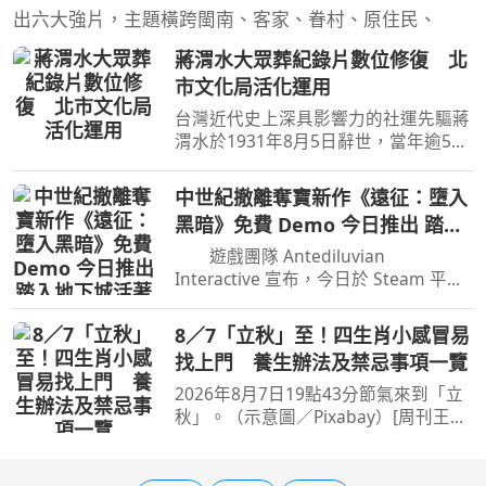
出六大強片，主題橫跨閩南、客家、眷村、原住民、
蔣渭水大眾葬紀錄片數位修復 北
市文化局活化運用
台灣近代史上深具影響力的社運先驅蔣
渭水於1931年8月5日辭世，當年逾5千
人勇敢參與其大眾葬的紀錄片，典藏於
國家影視聽中心，台北市文化局今天首
中世紀撤離奪寶新作《遠征：墮入
映完成數位修復成果，將活化運用。台
黑暗》免費 Demo 今日推出 踏入
北市文化局今天舉辦「
地下城活著帶回戰利品
遊戲團隊 Antediluvian
Interactive 宣布，今日於 Steam 平台
推出《遠征：墮入黑暗》免費試玩版，
本作將於 9 月 17 日上市。 《遠
8／7「立秋」至！四生肖小感冒易
征：墮入黑暗》是一款中世紀撤離奪寶
找上門 養生辦法及禁忌事項一覽
遊戲，玩家將踏入禁忌地城，
2026年8月7日19點43分節氣來到「立
秋」。（示意圖／Pixabay）[周刊王
CTWANT] 2026年8月7日19點43分節氣
來到「立秋」，秋，即禾與火，有禾谷
成熟的意思，是豐收的季節；此時梧桐