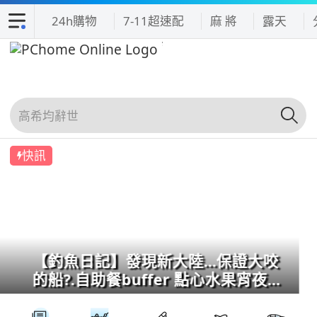
24h購物
7-11超速配
麻 將
露天
快訊
【釣魚日記】發現新大陸...保證大咬
的船?.自助餐buffer 點心水果宵夜吃
到飽