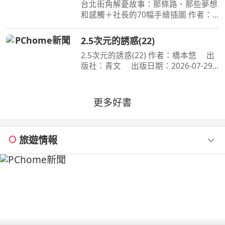
台北街角解憂故事：那條路、那些夢想
和感觸＋社長的70幅手繪插圖 作者：
出版社：商周出版 出版日期：
2026-08-06 00:00:00 讀懂商場的起
2.5次元的誘惑(22)
落、情感的流轉， 在充滿記憶的城市
2.5次元的誘惑(22) 作者：橋本悠 出
與自己相遇。 人生像一條河
版社：青文 出版日期：2026-07-29
00:00:00 喜愛二次元角色．莉莉艾露的
奧村。今年漫畫研究社成員們再次享受
了暑假集訓，不過奧村卻暗自煩惱著，
更多好書
懷疑自己是否變成了
旅遊情報