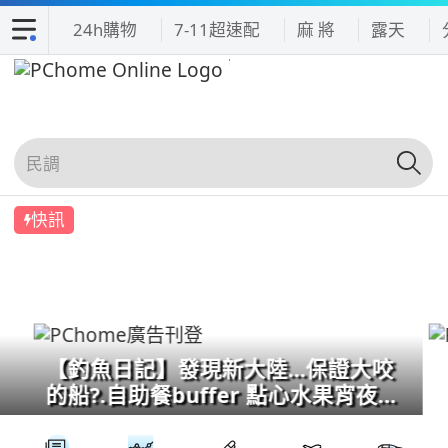
24h購物
7-11超速配
麻 將
露天
快訊
【釣魚日記】發現新大陸...保證大咬
的船?.自助餐buffer 點心水果宵夜吃
到飽