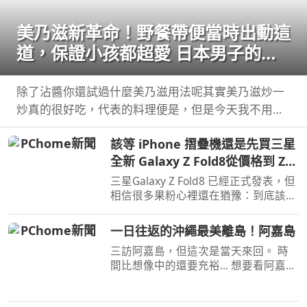
美乃滋新革命！野餐帶便當時出動這
道，保證小孩都超愛 日本男子的家
庭料理 TASTY NOTE
除了沾醬你還試過什麼美乃滋用法呢其實美乃滋炒一
炒真的很好吃，代表的料理便是，但是今天我不用蝦
仁，改成 ...
該等 iPhone 摺疊機還是先買三星
全新 Galaxy Z Fold8從價格到 Z
Fold8 開箱上手分析
三星Galaxy Z Fold8 已經正式發表，但
相信很多果粉心裡還在猶豫：到底該現
在入手Z Fold8，還是繼續等iPhone 的
摺疊機 在這部 ...
一日往返的沖繩最美離島！阿嘉島
三訪阿嘉島，但這次是當天來回。 時
間比想像中的還要充裕... 想要看阿嘉島
三天兩夜可以參考這支
https://youtu.be/ ...