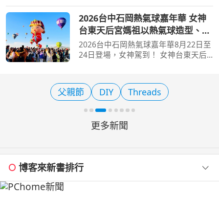
【旅遊經 洪書瑱報導】 「2026九份紅
燈籠祭」於7月中旬點燈以來，吸引眾
2026台中石岡熱氣球嘉年華 女神
多國內外旅客造訪，提醒民眾，相關活
台東天后宮媽祖以熱氣球造型、李
動近倒數，僅至8/17(日
多慧一起加持助陣
2026台中石岡熱氣球嘉年華8月22日至
24日登場，女神駕到！ 女神台東天后
宮媽祖以熱氣球造型、李多慧一起加持
助陣 【旅遊經 洪書瑱報導】 喜歡熱氣
球活動的民眾，若錯過8月20日前東台
父親節
DIY
Threads
灣所舉行的台灣國際熱氣
更多新聞
博客來新書排行