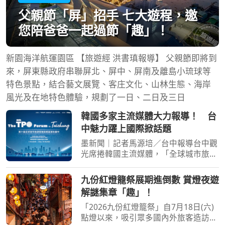
父親節「屏」招手 七大遊程，邀
您陪爸爸一起過節「趣」！
新園海洋航運園區 【旅遊經 洪書瑱報導】 父親節即將到
來，屏東縣政府串聯屏北、屏中、屏南及離島小琉球等
特色景點，結合藝文展覽、客庄文化、山林生態、海岸
風光及在地特色體驗，規劃了一日、二日及三日
韓國多家主流媒體大力報導！ 台
中魅力躍上國際掀話題
墨新聞｜記者馬源培／台中報導台中觀
光席捲韓國主流媒體，「全球城市旅遊
發展組織（Tourism Promotion
Organization for Global Cities,
九份紅燈籠祭展期進倒數 賞燈夜遊
TPO）」6月與韓國5家媒體訪問台中，
解謎集章「趣」！
相關專題報導與社群內容陸續曝
「2026九份紅燈籠祭」自7月18日(六)
點燈以來，吸引眾多國內外旅客造訪。