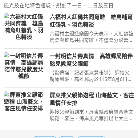
風光及在地特色體驗，規劃了一日、二日及三日
六福村大紅鶴共同育雛 雄鳥哺育
紅鶴乳、羽色轉淡
六福村主題遊樂園今天表示，大紅鶴雄
鳥會與雌鳥共同育雛，不僅會分泌營養
的「紅鶴乳」哺育幼鳥，也會負責巡守
警戒，育雛期間羽色可能由粉紅逐漸轉
一封明信片傳真情 高雄郵局陪伴
淡。六福村今天發布新聞稿分享，大紅
憨兒歡度父親節
鶴親鳥都會分泌富含營
【點傳媒／記者張淑慧報導】 迎接父
親節到來，高雄郵局於115年8月6日上
午前往美濃區憨兒窯（社團法人高雄市
憨兒就業輔導協會），舉辦「88節父愛
屏東推父親節遊程 山海藝文、客庄
如山 感恩傳情」活動，邀請憨兒們親
風情任安排
手書寫父親節明信片，向
迎接父親節到來，屏東縣政府結合藝文
展覽、客庄、海岸風光等推出七大主題
遊程，邀請民眾帶著爸爸走進屏東，以
旅行創造珍貴回憶。縣府今天新聞稿表
示，今年父親節遊程以「陪伴」為主