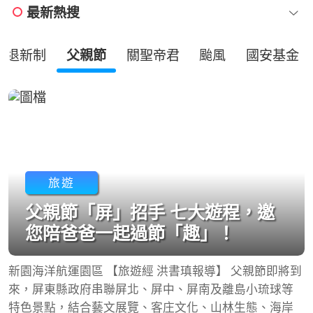
最新熱搜
勞退新制
父親節
關聖帝君
颱風
國安基金
旅遊
父親節「屏」招手 七大遊程，邀
您陪爸爸一起過節「趣」！
新園海洋航運園區 【旅遊經 洪書瑱報導】 父親節即將到
來，屏東縣政府串聯屏北、屏中、屏南及離島小琉球等
特色景點，結合藝文展覽、客庄文化、山林生態、海岸