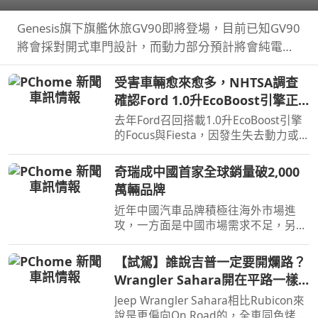
Genesis旗下旗艦休旅GV90即將登場，目前已知GV90
將會採對開式車門設計，而動力部分預計將會純電系
統。
受害車輛愈來愈多，NHTSA調查
確認Ford 1.0升EcoBoost引擎正
時皮帶會產生碎屑導致引擎鎖死
去年Ford召回搭載1.0升EcoBoost引擎
的Focus與Fiesta，因發生失去動力或
引擎鎖死情況，對此NHTSA也進入調
查，之後甚至還擴大範圍和技術工程分
奇瑞成中國首家全球銷量破2,000
析，如今則確認原因了。
萬輛品牌
近年中國汽車品牌積極往海外市場進
攻，一方面是中國市場需求不足，另一
方面是要擴展市場版圖，近日奇瑞宣布
全球累積銷量突破2,000萬輛，也是第
【試駕】誰說吉普一定要開爛路？
一家達此成績的中國汽車品牌。
Wrangler Sahara開在平路一樣
順！
Jeep Wrangler Sahara相比Rubicon來
說是更偏向On Road的，全車同色烤