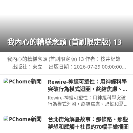
我內心的糟糕念頭 (首刷限定版) 13
我內心的糟糕念頭 (首刷限定版) 13 作者：桜井紀雄
出版社：東立 出版日期：2026-07-29 00:00:00
這次居然開始同居？時間是測驗即將到來的寒假。京
Rewire-神經可塑性：用神經科學
太郎居然面臨得到山田家寄住的狀況！住在同一個屋
突破行為模式迴圈，終結焦慮、恐
簷
慌和憂鬱，實現最佳的心理健康
Rewire-神經可塑性：用神經科學突破
行為模式迴圈，終結焦慮、恐慌和憂
鬱，實現最佳的心理健康 作者：妮可•
維諾拉（Nicole Vignola） 出版社：麥
台北街角解憂故事：那條路、那些
田 出版日期：2024-05-30 00:00:00 ＜
夢想和感觸＋社長的70幅手繪插圖
內容簡介＞ 無法