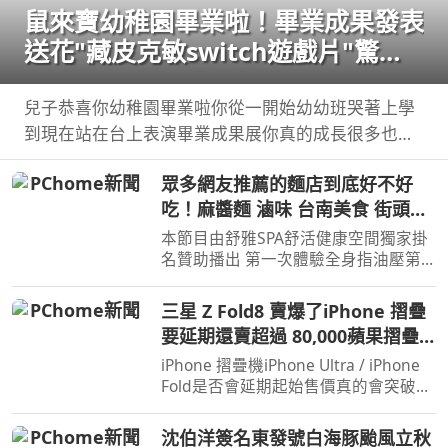
鼠來寶幼稚園畢業啦！畢業成果發表
送花"藏皮克敏switch遊戲片"驚喜
【Bobo TV】
兒子恭喜你幼稚園畢業啦你從一開始幼幼班哭著上學
到現在站在台上表演畢業成果展你真的成長很多也長
大了接下來你即將要上小學 ...
眾多網友推薦的麵店到底好不好
吃！麻醬麵 滷味 台南美食 街頭小
吃 美食 美食推薦 旅遊 fyp food
本節目由舒雅SPA舒活健康空間獨家掛
taiwanfood streetfood
名贊助播出 第一次體驗全身指油壓第
二小時499元 台南市安平區育平五街79
號 062985552 ...
三星 Z Fold8 賣爆了iPhone 摺疊
要延期還賣超過 80,000蘋果摺疊
大戰開打！
iPhone 摺疊機iPhone Ultra / iPhone
Fold是否會延期起始售價真的會突破台
幣 8 萬甚至 9 萬嗎 而三星剛推出的
Galaxy Z ...
沈伯洋簽名東發號白海豚颱風立秋