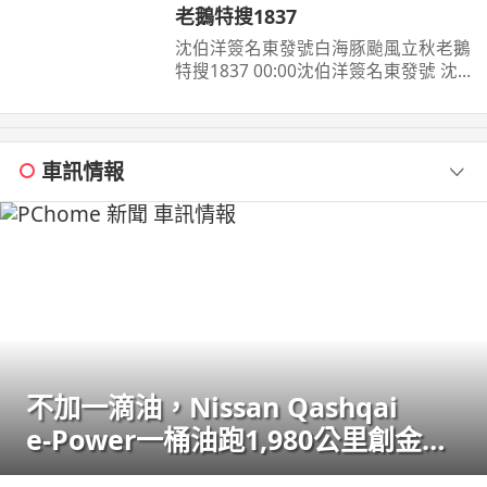
老鵝特搜1837
沈伯洋簽名東發號白海豚颱風立秋老鵝
特搜1837 00:00沈伯洋簽名東發號 沈
伯洋饒河夜市掃街拜票 米其林推薦老
店 ...
車訊情報
不加一滴油，Nissan Qashqai
e‑Power一桶油跑1,980公里創金氏
世界紀錄