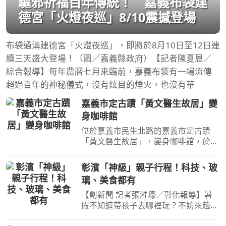
驅邪祈福百年傳統！ 嘉義布袋建
德宮「火燈夜巡」8/10震撼登場
布袋過溝建德宮「火燈夜巡」，即將於8月10日至12日連
續三天盛大登場！（圖／嘉義縣政府）【記者陳夏恩／
綜合報導】每年農曆七月來臨前，嘉義布袋有一場流傳
超過百年的神秘儀式，沒有炫目的煙火，也沒有華
嘉義市定古蹟「黃文醫生故居」變
身咖啡館
位於嘉義市民生北路的嘉義市定古蹟
「黃文醫生故居」，變身咖啡館，於
2026年8月8日正式重新開幕。以日治
時期的舊名「津本喫茶部食堂」重新回
彰濱「神級」親子行程！科技、玻
到街區，也讓近百年前的喫茶文化，以
璃、美食都有
咖啡與食堂的形式再次融入今
【創新聞 記者張溎壕／彰化報導】暑
假不知道帶孩子去哪裡玩？不妨來趟彰
濱親子之旅！從互動科技、玻璃藝術到