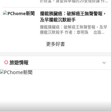
於財富、貪婪與幸福的20堂理財課 作
者：摩根．豪瑟 Morgan Housel 周玉
文 林俊宏 出版社：天下文化出版社
攔截胰臟癌：破解癌王無聲警報，
出版日期：2026-02-02 00:00:00 特
及早攔截沉默殺手
別收錄２篇彩蛋加碼
攔截胰臟癌：破解癌王無聲警報，及早
攔截沉默殺手 作者：章明珠 出版
社：天下雜誌 出版日期：2026-08-
04 00:00:00 定期健檢正常，為何仍得
更多好書
胰臟癌？ 台大權威醫師25年篩檢實
證， 鎖定胰臟癌關鍵1公分，
旅遊情報