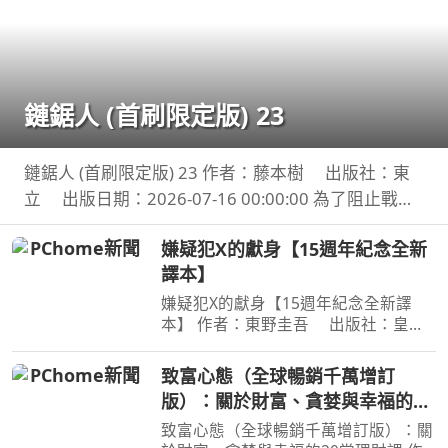
鏈鋸人 (首刷限定版) 23
鏈鋸人 (首刷限定版) 23 作者：藤本樹 出版社：東
立 出版日期：2026-07-16 00:00:00 為了阻止戰爭
惡魔盤算的恐怖計畫，小死要求淀治出手相助，與此
嫌疑犯X的獻身【15週年紀念全新
同時想消除死之惡魔的公安也企圖與淀治接觸。夾在
譯本】
兩
嫌疑犯X的獻身【15週年紀念全新譯
本】 作者：東野圭吾 出版社：皇冠
文化 出版日期：2020-07-27
00:00:00 有一種愛情，永遠不會說出
致富心態（全球暢銷千萬增訂
「我愛妳」， 卻比任何關係都更刻骨
版）：關於財富、貪婪與幸福的20
銘心…… 東野圭吾：在本格推理的
堂理財課
致富心態（全球暢銷千萬增訂版）：關