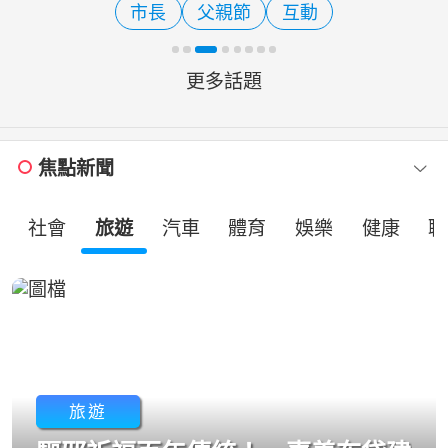
市長
父親節
互動
算屬行政院憲政職權，對於
更多話題
焦點新聞
社會
旅遊
汽車
體育
娛樂
健康
職
旅遊