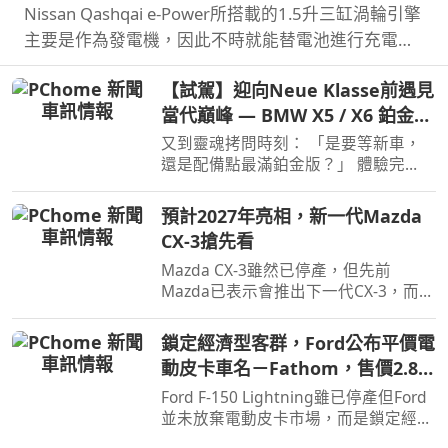
Nissan Qashqai e‑Power所搭載的1.5升三缸渦輪引擎
主要是作為發電機，因此不時就能替電池進行充電直
到沒油，這也讓Qashqai e‑Power擁有高效的里程表
【試駕】迎向Neue Klasse前遇見
現，日前就創下非純電與PHEV行駛里程最高金氏世界
當代巔峰 — BMW X5 / X6 鉑金版
紀錄…
璀璨登場
又到靈魂拷問時刻： 「是要等新車，
還是配備點最滿鉑金版？」 體驗完
BMW X5 / X6鉑金版，選擇困難如我，
彷彿有了理直氣壯答案。
預計2027年亮相，新一代Mazda
CX-3搶先看
Mazda CX-3雖然已停產，但先前
Mazda已表示會推出下一代CX-3，而就
在近日Mazda於會議報告中就透露了新
一代CX-3。
鎖定經濟型客群，Ford公布平價電
動皮卡車名－Fathom，售價2.8萬
美元起
Ford F-150 Lightning雖已停產但Ford
並未放棄電動皮卡市場，而是鎖定經濟
客群另闢新市場，近日Ford則公布新款