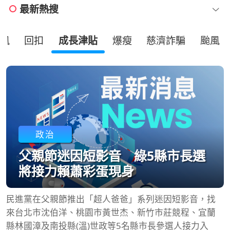
最新熱搜
風
回扣
成長津貼
爆瘦
慈濟詐騙
颱風
政治
父親節迷因短影音 綠5縣市長選
將接力賴蕭彩蛋現身
民進黨在父親節推出「超人爸爸」系列迷因短影音，找
來台北市沈伯洋、桃園市黃世杰、新竹市莊競程、宜蘭
縣林國漳及南投縣(溫)世政等5名縣市長參選人接力入