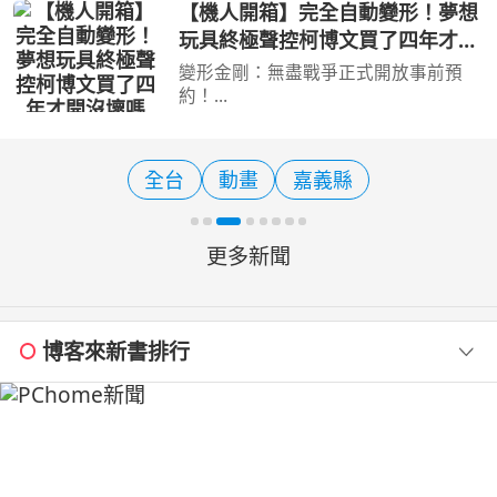
傳統美食，彰濱近年陸續發展出不少親
【機人開箱】完全自動變形！夢想
子旅遊新亮點，走訪白蘭氏健康博物
玩具終極聲控柯博文買了四年才開
館、台灣玻璃館，再一路
沒壞嗎Mr.Joe Hobby.tv - 密斯特
變形金剛：無盡戰爭正式開放事前預
喬
約！
https://tw.transformerseternalwar.co
m/pre-register/?channel=102 完成事
前預約，就有機會抽中超狂大獎！ 樂
全台
動畫
嘉義縣
森聲控柯博文收藏級模型 價值約
US699！約新台幣 2 萬
更多新聞
博客來新書排行