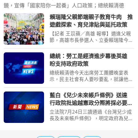
鏡，宣傳「國家陪你一起養」人口政策；總統賴清德
賴瑞隆父親節端親子教育牛肉 推
遊戲探索、育兒津貼與延托政策
【記者 王苡蘋／高雄 報導】適逢父親
節，高雄市長參選人、立委賴瑞隆今
（8）日出席高雄親子遊樂園區開幕典
禮，與大小朋友體驗園區設施，並向爸
總統：勞工是經濟進步幕後英雄
爸及代父職者送上節日祝福。繼日前提
盼支持政府政策
出「2030雙語之都」七大
總統賴清德今天出席勞工團體晚宴表
示，民主社會有人要吵要亂，就讓他們
去吵去亂，但大家要「心頭抓乎定」，
支持政府政策；他強調，廣大勞工才是
藍白《兒少未來帳戶條例》送達
經濟進步的幕後英雄，照顧勞工是擔任
行政院批逾越憲政分際將採必要作
總統一定要做到的事，勞
為
立法院7月24日三讀通過《台灣兒少成
長及未來帳戶條例》，明定政府為兒少
開立個人未來帳戶，預估施行首年支出
約2162億元。行政院今天（7日）表
示，提出施政方針及編列中央政府總預