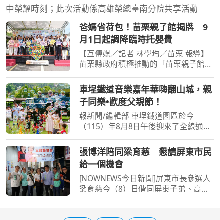
中榮耀時刻；此次活動係高雄榮總臺南分院共享活動
爸媽省荷包！苗栗親子館揭牌 9
月1日起調降臨時托嬰費
【互傳媒／記者 林學均／苗栗 報導】
苗栗縣政府積極推動的「苗栗親子館暨
青創公設民營托嬰中心」今天正式揭牌
啟用，寬敞明亮的遊戲、閱讀空間及多
車埕鐵道音樂嘉年華嗨翻山城，親
元的親子活動，讓一早搶先入場體驗的
子同樂•歡度父親節！
爸媽跟小孩們玩的不亦
報新聞/編輯部 車埕鐵道園區於今
（115）年8月8日午後迎來了全線通車
後最熱鬧的夏日慶典！由交通部觀光署
日月潭國家風景區管理處（以下簡稱日
張博洋陪同梁育慈 懇請屏東市民
管處）精心籌劃的「2026車埕鐵道音
給一個機會
樂嘉年華—讓鐵道唱歌，讓山
[NOWNEWS今日新聞]屏東市長參選人
梁育慈今（8）日偕同屏東子弟、高雄
市議員張博洋前往屏東夜市掃街續深入
基層，沿途與商家、市民一一問候，展
現十足親和力。適逢晚餐時段，屏東夜