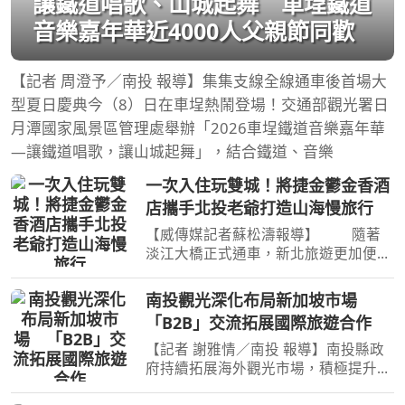
讓鐵道唱歌、山城起舞 車埕鐵道
音樂嘉年華近4000人父親節同歡
【記者 周澄予／南投 報導】集集支線全線通車後首場大
型夏日慶典今（8）日在車埕熱鬧登場！交通部觀光署日
月潭國家風景區管理處舉辦「2026車埕鐵道音樂嘉年華
—讓鐵道唱歌，讓山城起舞」，結合鐵道、音樂
一次入住玩雙城！將捷金鬱金香酒
店攜手北投老爺打造山海慢旅行
【威傳媒記者蘇松濤報導】 隨著
淡江大橋正式通車，新北旅遊更加便
利！現在一趟旅程即可同時感受山林溫
泉與河岸風光的雙重魅力。坐落於淡水
南投觀光深化布局新加坡市場
河岸第一排的將捷金鬱金香酒店，攜手
「B2B」交流拓展國際旅遊合作
北投老爺酒店推出跨區旅
【記者 謝雅情／南投 報導】南投縣政
府持續拓展海外觀光市場，積極提升南
投國際旅遊品牌能見度，參加中彰投苗