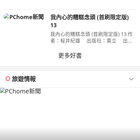
之旅 楊双子虛構譯作《臺灣漫遊錄》
華麗面世 「我們一起吃遍臺島吧！」
我內心的糟糕念頭 (首刷限定版)
――青山千鶴子（
13
我內心的糟糕念頭 (首刷限定版) 13 作
者：桜井紀雄 出版社：東立 出版
日期：2026-07-29 00:00:00 這次居然
開始同居？時間是測驗即將到來的寒
更多好書
假。京太郎居然面臨得到山田家寄住的
狀況！住在同一個屋簷
旅遊情報