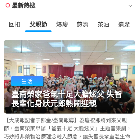
最新熱搜
回扣
父親節
爆瘦
慈濟
茶油
遺產
生活
臺南榮家爸氣十足大膽炫父 失智
長輩化身狀元郎熱鬧迎親
【大成報記者于郁金/臺南報導】為慶祝即將到來父親
節，臺南榮家舉辦「爸氣十足 大膽炫父」主題音樂劇，
巧妙將非藥物治療理念融入節慶，讓失智長輩重溫生命