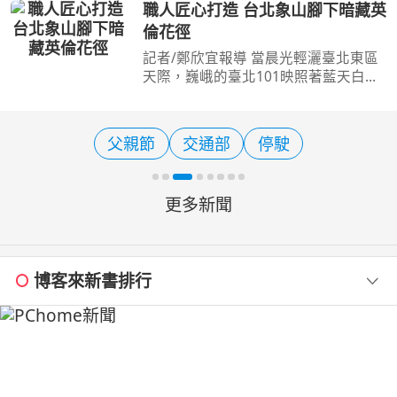
聯合觀光行銷團，遠赴新加坡辦理觀光
職人匠心打造 台北象山腳下暗藏英
B2B交流活動，縣府整合日月潭力麗溫
倫花徑
德姆酒店、力麗哲園-日
記者/鄭欣宜報導 當晨光輕灑臺北東區
天際，巍峨的臺北101映照著藍天白
雲，象山山腳下有一條鮮為人知的綠色
長廊正悄悄綻放著屬於城市的浪漫。從
捷運象山站沿著信義路5段南側人行空
父親節
交通部
停駛
間步行至松德路，綿延百公
更多新聞
博客來新書排行