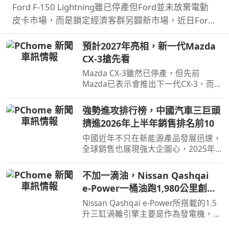
Ford F-150 Lightning雖已停產但Ford並未放棄電動
皮卡市場，而是鎖定經濟客群另闢新市場，近日Ford
則公布新款電動皮卡車名與售價。
預計2027年亮相，新一代Mazda
CX-3搶先看
Mazda CX-3雖然已停產，但先前
Mazda已表示會推出下一代CX-3，而就
在近日Mazda於會議報告中就透露了新
一代CX-3。
強勢進攻排行榜，中國汽車三巨頭
擠進2026年上半年銷售排名前10
中國近年不只在新能源產品發展迅速，
全球銷售也展現強大企圖心，2025年
汽車品牌全球銷售排名僅有BYD和吉利
進入前10名，不過今年上半年奇瑞也加
不加一滴油，Nissan Qashqai
入前10名了。
e‑Power一桶油跑1,980公里創金
氏世界紀錄
Nissan Qashqai e‑Power所搭載的1.5
升三缸渦輪引擎主要是作為發電機，因
此不時就能替電池進行充電直到沒油，