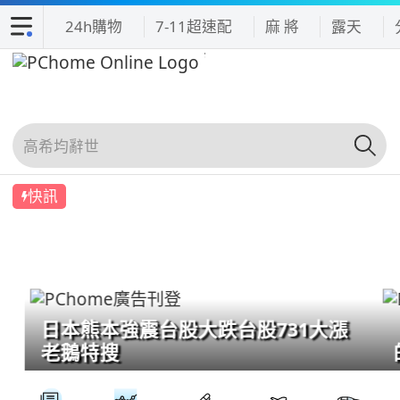
24h購物
7-11超速配
麻 將
露天
快訊
日本熊本強震台股大跌台股731大漲
老鵝特搜