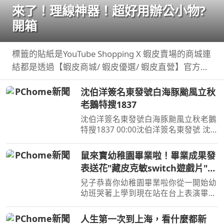
來了！理線神器！超好用辦公小物?
開箱
標籤的貼紙是YouTube Shopping X 蝦皮賣場的商城連
結都是透過【蝦皮商城/ 蝦皮優選/ 蝦皮直營】官方認
證賣家不一定都是我購買 ...
沈伯洋簽名東發號白海豚颱風立秋
老鵝特搜1837
沈伯洋簽名東發號白海豚颱風立秋老鵝
特搜1837 00:00沈伯洋簽名東發號 沈
伯洋饒河夜市掃街拜票 米其林推薦老
店 ...
鼠來寶幼稚園畢業啦！畢業成果發
表送花"藏皮克敏switch遊戲片"驚
喜【Bobo TV】
兒子恭喜你幼稚園畢業啦你從一開始幼
幼班哭著上學到現在站在台上表演畢業
成果展你真的成長很多也長大了接下來
你即將要上小學 ...
人生第一次到上海，看什麼都新