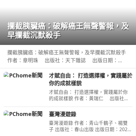
攔截胰臟癌：破解癌王無聲警報，及
早攔截沉默殺手
攔截胰臟癌：破解癌王無聲警報，及早攔截沉默殺手
作者：章明珠 出版社：天下雜誌 出版日期：
2026-08-04 00:00:00 定期健檢正常，為何仍得胰臟
才賦自由： 打造選擇權，實踐屬於
癌？ 台大權威醫師25年篩檢實證， 鎖定胰臟癌關鍵1
你的成就樣貌
公分，
才賦自由： 打造選擇權，實踐屬於你
的成就樣貌 作者：黃瑞仁 出版社：
嚮起應用股份有限公司 出版日期：
2026-08-01 00:00:00 【本書簡介】 ◎
臺灣漫遊錄
擺脫盲目耗竭的斜槓陷阱，將個人專長
臺灣漫遊錄 作者：青山千鶴子、楊雙
系統化整合，打造可被
子 出版社：春山出版 出版日期：2020-
03-31 00:00:00 昭和臺灣縱貫鐵道美食