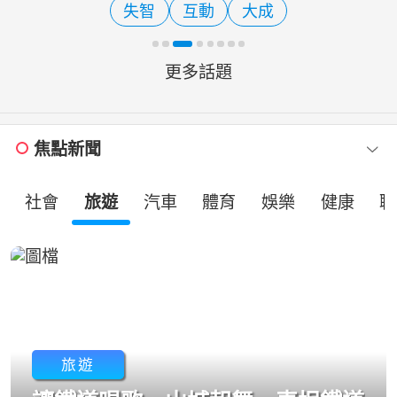
失智
互動
大成
市人潮眾多，梁育慈與張博...
更多話題
焦點新聞
社會
旅遊
汽車
體育
娛樂
健康
職
旅遊