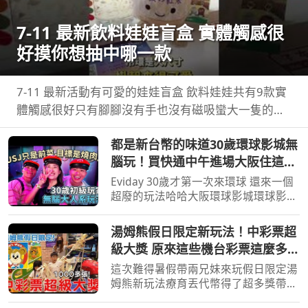
7-11 最新飲料娃娃盲盒 實體觸感很
好摸你想抽中哪一款
7-11 最新活動有可愛的娃娃盲盒 飲料娃娃共有9款實
體觸感很好只有腳腳沒有手也沒有磁吸蠻大一隻的，
大尺寸吊環掛在包包 ...
都是新台幣的味道30歲環球影城無
腦玩！買快通中午進場大阪住這裡
好方便！
Eviday 30歲才第一次來環球 還來一個
超廢的玩法哈哈大阪環球影城環球影城
快速通關You can also find me here 合
作/ ...
湯姆熊假日限定新玩法！中彩票超
級大獎 原來這些機台彩票這麼多！
【Bobo TV】
這次難得暑假帶兩兄妹來玩假日限定湯
姆熊新玩法療育丟代幣得了超多獎帶兩
兄妹去玩其他機台意外得到超多彩票！