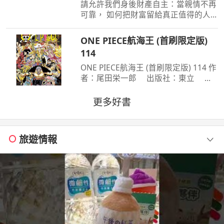
得的人
請允許我們身後財產自主：當親情不再
可靠， 如何把財富留給真正值得的人
作者：高愛倫 出版社：天下雜誌
出版日期：2026-07-02 00:00:00 當人
ONE PIECE航海王 (首刷限定版)
心失去分寸，再高明的遺囑規劃也可能
114
成為空談當人性貪婪暴
ONE PIECE航海王 (首刷限定版) 114 作
者：尾田栄一郎 出版社：東立 出
版日期：2026-08-03 00:00:00 消失在
歷史黑暗當中的「諸神峽谷事件」，其
更多好書
全貌終於即將揭曉！席捲號稱最可怕海
賊團的洛克斯海賊團
旅遊情報