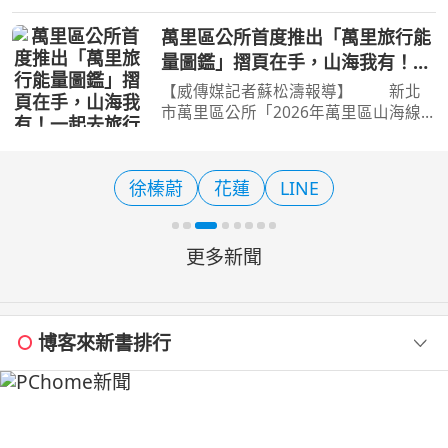
注意了！因應8月9日燃油附加費調漲，
全球領先的線上旅遊平台Trip.com特別
萬里區公所首度推出「萬里旅行能
結合父親節檔期，即日起至 8 月 8 日晚
量圖鑑」摺頁在手，山海我有！一
間11點59分 推出限時
起去旅行
【威傳媒記者蘇松濤報導】 新北
市萬里區公所「2026年萬里區山海線
旅遊」海線推廣活動於今(7)日在萬里大
鵬足湯公園盛大舉辦記者會，城鄉發展
局周繼組、觀光旅遊局莊榮哲2位副局
徐榛蔚
花蓮
LINE
長、3位市政顧問、在地仕
更多新聞
博客來新書排行