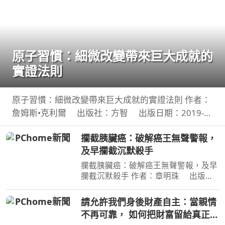
原子習慣：細微改變帶來巨大成就的
實證法則
原子習慣：細微改變帶來巨大成就的實證法則 作者：
詹姆斯•克利爾 出版社：方智 出版日期：2019-
06-01 00:00:00 每天都進步1%，一年後，你會進步
攔截胰臟癌：破解癌王無聲警報，
37倍；每天都退步1%，一年後，你會弱化到趨近於
及早攔截沉默殺手
0！你的
攔截胰臟癌：破解癌王無聲警報，及早
攔截沉默殺手 作者：章明珠 出版
社：天下雜誌 出版日期：2026-08-
04 00:00:00 定期健檢正常，為何仍得
請允許我們身後財產自主：當親情
胰臟癌？ 台大權威醫師25年篩檢實
不再可靠， 如何把財富留給真正值
證， 鎖定胰臟癌關鍵1公分，