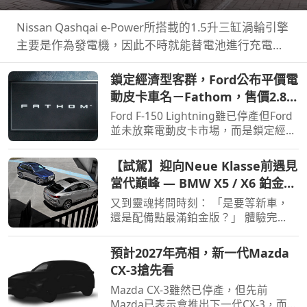
世界紀錄
Nissan Qashqai e‑Power所搭載的1.5升三缸渦輪引擎
主要是作為發電機，因此不時就能替電池進行充電直
到沒油，這也讓Qashqai e‑Power擁有高效的里程表
鎖定經濟型客群，Ford公布平價電
現，日前就創下非純電與PHEV行駛里程最高金氏世界
動皮卡車名－Fathom，售價2.8萬
紀錄…
美元起
Ford F-150 Lightning雖已停產但Ford
並未放棄電動皮卡市場，而是鎖定經濟
客群另闢新市場，近日Ford則公布新款
電動皮卡車名與售價。
【試駕】迎向Neue Klasse前遇見
當代巔峰 — BMW X5 / X6 鉑金版
璀璨登場
又到靈魂拷問時刻： 「是要等新車，
還是配備點最滿鉑金版？」 體驗完
BMW X5 / X6鉑金版，選擇困難如我，
彷彿有了理直氣壯答案。
預計2027年亮相，新一代Mazda
CX-3搶先看
Mazda CX-3雖然已停產，但先前
Mazda已表示會推出下一代CX-3，而就