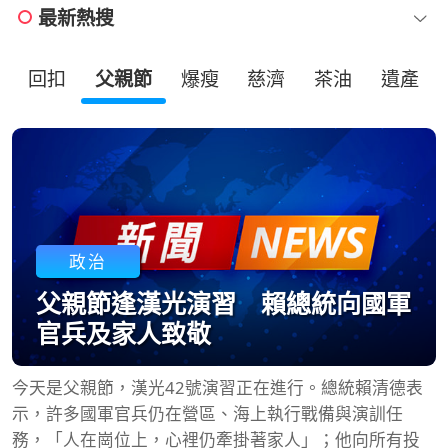
最新熱搜
回扣
父親節
爆瘦
慈濟
茶油
遺產
政治
父親節逢漢光演習 賴總統向國軍
官兵及家人致敬
今天是父親節，漢光42號演習正在進行。總統賴清德表
示，許多國軍官兵仍在營區、海上執行戰備與演訓任
務，「人在崗位上，心裡仍牽掛著家人」；他向所有投