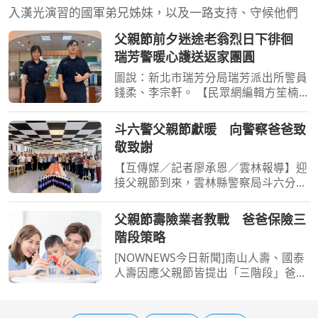
入漢光演習的國軍弟兄姊妹，以及一路支持、守候他們
父親節前夕迷途老翁烈日下徘徊
瑞芳警暖心護送返家團圓
圖說：新北市瑞芳分局瑞芳派出所警員
錢柔、李宗軒。 【民眾網編輯方笙楠
新北報導】父親節前夕，一名90歲吳姓
老翁獨自在瑞芳區街頭徘徊近2小時，
斗六警父親節獻暖 向警察爸爸致
因無法清楚說出住址及家屬聯絡方式，
敬致謝
所幸熱心民眾發現異狀報
【互傳媒／記者廖承恩／雲林報導】迎
接父親節到來，雲林縣警察局斗六分局
舉辦「慶祝父親節」活動，邀集警察同
仁及志工齊聚一堂，透過蛋糕、茶點與
父親節壽險業者教戰 爸爸保險三
溫馨交流，在忙碌勤務之餘共度節慶時
階段策略
光，向長年堅守崗位、
[NOWNEWS今日新聞]南山人壽、國泰
人壽因應父親節皆提出「三階段」爸爸
投保觀念，提醒男性在不同人生階段，
家庭責任與風險調整保險規劃，分別為
新手爸爸、三明治/夾心爸爸、樂退