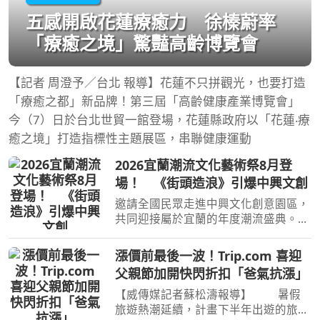
五感開啟花蓮療癒力 徐榛蔚率
「療癒之境」驚豔高齡博覽會
【記者 周澄予／台北 報導】花蓮不只拼觀光，也要打造
「療癒之都」新品牌！第三屆「高齡健康產業博覽會」
今（7）日於台北世貿一館登場，花蓮縣政府以「花蓮‧療
癒之境」打造指標性主題展區，串聯健康運動
2026宜蘭潮流文化藝術祭8月登
場！ 《街頭造浪》引爆中興文創
邀請全國民眾走進中興文化創意園區，
共同迎接屬於宜蘭的年度潮流盛典。
（圖／宜蘭縣政府）【記者陳夏恩／綜
合報導】今年夏天的宜蘭，不只有山海
漲價前最後一波！Trip.com 喜迎
風景值得出發，更有一場讓街頭文化全
父親節加開快閃折扣「爸氣抗漲」
面炸裂的年度盛會即將登
【威傳媒記者蘇松濤報導】 暑假
旅遊熱潮延續，計畫下半年出遊的旅客