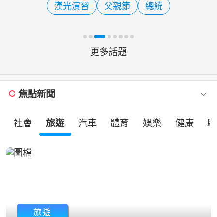
漢光演習
父親節
總統
（齡）爸爸。新手爸爸：建構...
更多話題
焦點新聞
社會
旅遊
汽車
體育
娛樂
健康
職
旅遊