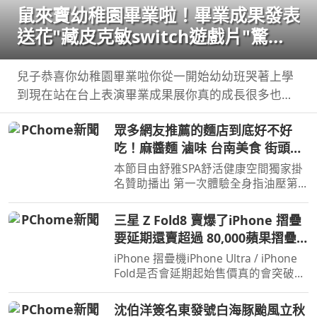
鼠來寶幼稚園畢業啦！畢業成果發表
送花"藏皮克敏switch遊戲片"驚喜
【Bobo TV】
兒子恭喜你幼稚園畢業啦你從一開始幼幼班哭著上學
到現在站在台上表演畢業成果展你真的成長很多也長
大了接下來你即將要上小學 ...
眾多網友推薦的麵店到底好不好
吃！麻醬麵 滷味 台南美食 街頭小
吃 美食 美食推薦 旅遊 fyp food
本節目由舒雅SPA舒活健康空間獨家掛
taiwanfood streetfood
名贊助播出 第一次體驗全身指油壓第
二小時499元 台南市安平區育平五街79
號 062985552 ...
三星 Z Fold8 賣爆了iPhone 摺疊
要延期還賣超過 80,000蘋果摺疊
大戰開打！
iPhone 摺疊機iPhone Ultra / iPhone
Fold是否會延期起始售價真的會突破台
幣 8 萬甚至 9 萬嗎 而三星剛推出的
Galaxy Z ...
沈伯洋簽名東發號白海豚颱風立秋