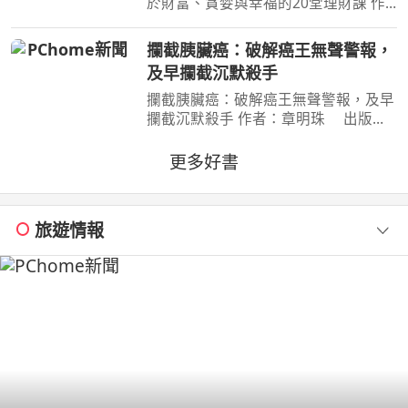
於財富、貪婪與幸福的20堂理財課 作
者：摩根．豪瑟 Morgan Housel 周玉
文 林俊宏 出版社：天下文化出版社
攔截胰臟癌：破解癌王無聲警報，
出版日期：2026-02-02 00:00:00 特
及早攔截沉默殺手
別收錄２篇彩蛋加碼
攔截胰臟癌：破解癌王無聲警報，及早
攔截沉默殺手 作者：章明珠 出版
社：天下雜誌 出版日期：2026-08-
04 00:00:00 定期健檢正常，為何仍得
更多好書
胰臟癌？ 台大權威醫師25年篩檢實
證， 鎖定胰臟癌關鍵1公分，
旅遊情報