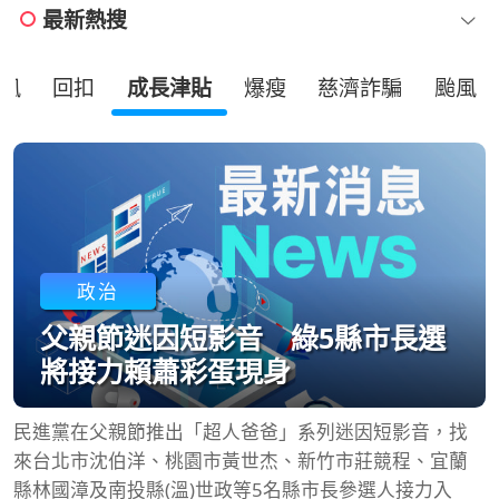
最新熱搜
風
回扣
成長津貼
爆瘦
慈濟詐騙
颱風
政治
父親節迷因短影音 綠5縣市長選
將接力賴蕭彩蛋現身
民進黨在父親節推出「超人爸爸」系列迷因短影音，找
來台北市沈伯洋、桃園市黃世杰、新竹市莊競程、宜蘭
縣林國漳及南投縣(溫)世政等5名縣市長參選人接力入