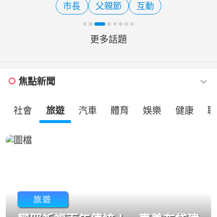
市長
父親節
互動
算屬行政院憲政職權，對於
更多話題
焦點新聞
社會
旅遊
汽車
體育
娛樂
健康
職
旅遊