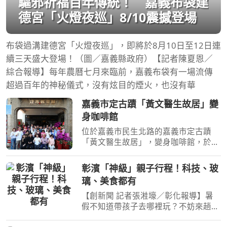
驅邪祈福百年傳統！ 嘉義布袋建
德宮「火燈夜巡」8/10震撼登場
布袋過溝建德宮「火燈夜巡」，即將於8月10日至12日連
續三天盛大登場！（圖／嘉義縣政府）【記者陳夏恩／
綜合報導】每年農曆七月來臨前，嘉義布袋有一場流傳
超過百年的神秘儀式，沒有炫目的煙火，也沒有華
嘉義市定古蹟「黃文醫生故居」變
身咖啡館
位於嘉義市民生北路的嘉義市定古蹟
「黃文醫生故居」，變身咖啡館，於
2026年8月8日正式重新開幕。以日治
時期的舊名「津本喫茶部食堂」重新回
彰濱「神級」親子行程！科技、玻
到街區，也讓近百年前的喫茶文化，以
璃、美食都有
咖啡與食堂的形式再次融入今
【創新聞 記者張溎壕／彰化報導】暑
假不知道帶孩子去哪裡玩？不妨來趟彰
濱親子之旅！從互動科技、玻璃藝術到