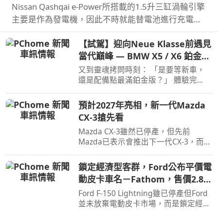
Nissan Qashqai e‑Power所搭載的1.5升三缸渦輪引擎
主要是作為發電機，因此不時就能替電池進行充電直
到沒油，這也讓Qashqai e‑Power擁有高效的里程表
【試駕】迎向Neue Klasse前遇見
現，日前就創下非純電與PHEV行駛里程最高金氏世界
當代巔峰 — BMW X5 / X6 鉑金版
紀錄…
璀璨登場
又到靈魂拷問時刻： 「是要等新車，
還是配備點最滿鉑金版？」 體驗完
BMW X5 / X6鉑金版，選擇困難如我，
彷彿有了理直氣壯答案。
預計2027年亮相，新一代Mazda
CX-3搶先看
Mazda CX-3雖然已停產，但先前
Mazda已表示會推出下一代CX-3，而就
在近日Mazda於會議報告中就透露了新
一代CX-3。
鎖定經濟型客群，Ford公布平價電
動皮卡車名－Fathom，售價2.8萬
美元起
Ford F-150 Lightning雖已停產但Ford
並未放棄電動皮卡市場，而是鎖定經濟
客群另闢新市場，近日Ford則公布新款