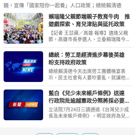
鏡，宣傳「國家陪你一起養」人口政策；總統賴清德
賴瑞隆父親節端親子教育牛肉 推
遊戲探索、育兒津貼與延托政策
【記者 王苡蘋／高雄 報導】適逢父親
節，高雄市長參選人、立委賴瑞隆今
（8）日出席高雄親子遊樂園區開幕典
禮，與大小朋友體驗園區設施，並向爸
總統：勞工是經濟進步幕後英雄
爸及代父職者送上節日祝福。繼日前提
盼支持政府政策
出「2030雙語之都」七大
總統賴清德今天出席勞工團體晚宴表
示，民主社會有人要吵要亂，就讓他們
去吵去亂，但大家要「心頭抓乎定」，
支持政府政策；他強調，廣大勞工才是
藍白《兒少未來帳戶條例》送達
經濟進步的幕後英雄，照顧勞工是擔任
行政院批逾越憲政分際將採必要作
總統一定要做到的事，勞
為
立法院7月24日三讀通過《台灣兒少成
長及未來帳戶條例》，明定政府為兒少
開立個人未來帳戶，預估施行首年支出
約2162億元。行政院今天（7日）表
示，提出施政方針及編列中央政府總預