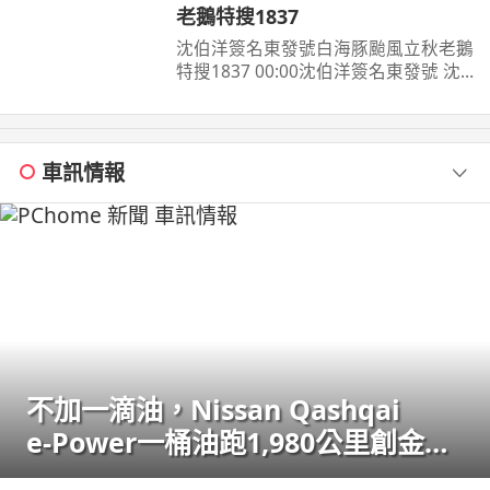
老鵝特搜1837
沈伯洋簽名東發號白海豚颱風立秋老鵝
特搜1837 00:00沈伯洋簽名東發號 沈
伯洋饒河夜市掃街拜票 米其林推薦老
店 ...
車訊情報
不加一滴油，Nissan Qashqai
e‑Power一桶油跑1,980公里創金氏
世界紀錄