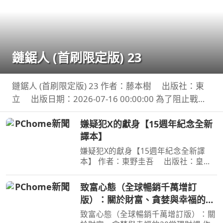
鏈鋸人 (首刷限定版) 23
鏈鋸人 (首刷限定版) 23 作者：藤本樹 出版社：東
立 出版日期：2026-07-16 00:00:00 為了阻止戰爭
惡魔盤算的恐怖計畫，小死要求淀治出手相助，與此
嫌疑犯X的獻身【15週年紀念全新
同時想消除死之惡魔的公安也企圖與淀治接觸。夾在
譯本】
兩
嫌疑犯X的獻身【15週年紀念全新譯
本】 作者：東野圭吾 出版社：皇冠
文化 出版日期：2020-07-27
00:00:00 有一種愛情，永遠不會說出
致富心態（全球暢銷千萬增訂
「我愛妳」， 卻比任何關係都更刻骨
版）：關於財富、貪婪與幸福的20
銘心…… 東野圭吾：在本格推理的
堂理財課
致富心態（全球暢銷千萬增訂版）：關