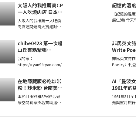
大阪人的我推薦高CP
記憶的溫
一人吃燒肉店 日本男
【記憶的溫度
子的家庭料理 TASTY
嚴仁鴻) 今
大阪人的我推薦一人吃燒
NOTE
今天早上從北
肉店這間焼肉大寅絕對是
台遊覽車，原
我的最愛愛到有次連續來
差不多要安靜
吃三天 這裡通常開店即滿
chibe0423 第一次唱
非馬英文詩作
位，記得在下午5 ...
山丘有點緊張
Write Po
vtuber 台v 圖奇
我的家：
非馬英文詩作〈Wh
https://ryan94ryan.com/
Poetry〉
报》2026.8.7
在地隱藏版必吃炒米
AI「曼波
粉！炒米粉 台南美食
1961年
永康美食 街頭小吃
行 #戀上老
本節目由舒雅SPA舒活健
1961年5月至
美食 美食推薦 旅遊
#粟子
康空間獨家掛名贊助播出
婚與蜜月旅行
fyp food
第一次體驗全身指油壓第
（1933～2
taiwanfood
二小時499元台南市安平
高福全（191
streetfood
區育平五街79號
輪赴倫敦6月
062985552 ...
St.S