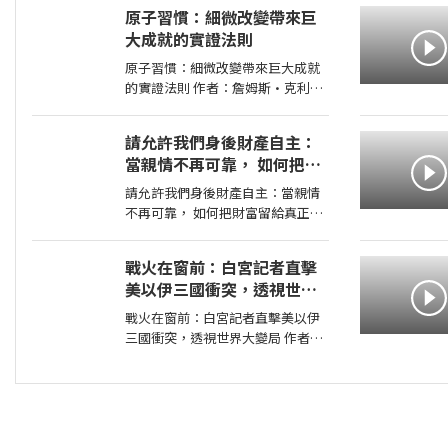
2026-08-04 00:00:00 定期健檢正
原子習慣：細微改變帶來巨
常，為何仍得胰臟癌？ 台大權威醫
大成就的實證法則
師25年篩檢實證， 鎖定胰臟癌關鍵
1公分，
原子習慣：細微改變帶來巨大成就
的實證法則 作者：詹姆斯•克利爾
出版社：方智 出版日期：
2019-06-01 00:00:00 每天都進步
請允許我們身後財產自主：
1%，一年後，你會進步37倍；每天
當親情不再可靠， 如何把財
都退步1%，一年後，你會弱化到趨
富留給真正值得的人
近於0！你的
請允許我們身後財產自主：當親情
不再可靠， 如何把財富留給真正值
得的人 作者：高愛倫 出版社：天
下雜誌 出版日期：2026-07-02
戰火在窗前：白宮記者直擊
00:00:00 當人心失去分寸，再高明
美以伊三國衝突，透視世界
的遺囑規劃也可能成為空談當人性
大變局
貪婪暴
戰火在窗前：白宮記者直擊美以伊
三國衝突，透視世界大變局 作者：
張經義 出版社：天下文化出版社
出版日期：2026-07-31 00:00:00
新聞告訴你，今天哪裡又開火； 這
本書告訴你，世界為什麼走到今
天。