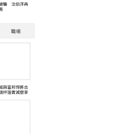
被騙 沈伯洋再
黑
毛孩適應新環境需要時
才是融入的第一步
職場
火報記者 張舜傑／報導 寵物面對新環境需要
讓牠們融入，先建立安全感並給予時間，讓毛孩
芘)超標
城與富邦悍將合
環杯落實減塑享
日本熊本強震台股大跌
話題熱搜 PChome旅行玩樂