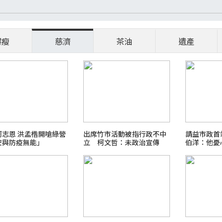
爆瘦
慈濟
茶油
遺產
柯志恩 洪孟楷開嗆綠營
出席竹市活動被指行政不中
請益市政首
安與防疫無能」
立 柯文哲：未政治宣傳
伯洋：他憂