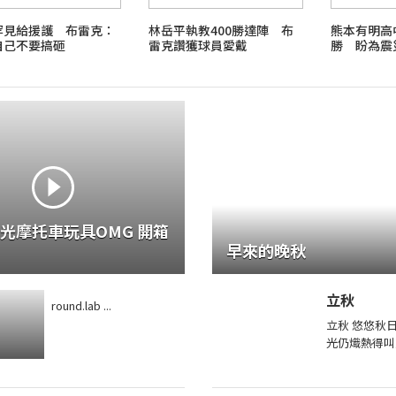
罕見給援護 布雷克：
林岳平執教400勝達陣 布
熊本有明高
自己不要搞砸
雷克讚獲球員愛戴
勝 盼為震
摩托車玩具OMG 開箱
早來的晚秋
立秋
round.lab ...
立秋 悠悠秋
光仍熾熱得叫
塘邊賞荷者絡
荷葉田田的凝
是映日荷花別