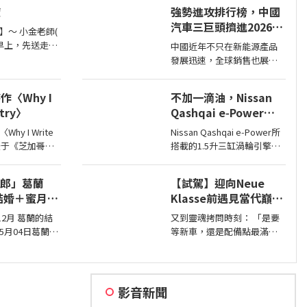
Mazda於會議報告中就透露
度
強勢進攻排行榜，中國
了新一代CX-3。
汽車三巨頭擠進2026年
】～ 小金老師(
上半年銷售排名前10
天早上，先送走了
中國近年不只在新能源產品
投來參觀的三
發展迅速，全球銷售也展現
以為展場已經
強大企圖心，2025年汽車品
下來，卻發
牌全球銷售排名僅有BYD和吉
〈Why I
不加一滴油，Nissan
利進入前10名，不過今年上
etry〉
Qashqai e‑Power一
半年奇瑞也加入前10名了。
桶油跑1,980公里創金
y I Write
Nissan Qashqai e‑Power所
氏世界紀錄
刊登于《芝加哥时
搭載的1.5升三缸渦輪引擎主
要是作為發電機，因此不時
就能替電池進行充電直到沒
女郎」葛蘭
【試駕】迎向Neue
油，這也讓Qashqai
的結婚＋蜜月旅
Klasse前遇見當代巔峰
e‑Power擁有高效的里程表
電影 #葛蘭
— BMW X5 / X6 鉑金版
現，日前就創下非純電與
12月 葛蘭的結
又到靈魂拷問時刻： 「是要
璀璨登場
PHEV行駛里程最高金氏世界
5月04日葛蘭
等新車，還是配備點最滿鉑
紀錄…
026）偕同未婚夫
金版？」 體驗完BMW X5 / X6
6～2004）乘郵
鉑金版，選擇困難如我，彷
15日於英國倫敦
彿有了理直氣壯答案。
影音新聞