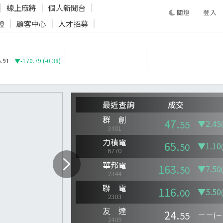
線上麻將
個人新聞台
登入
證
顧客中心
人才招募
登入
.91
▼-170.79 (-0.38)