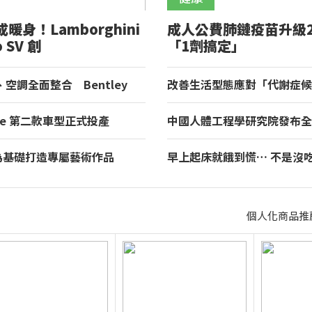
暖身！Lamborghini
成人公費肺鏈疫苗升級2
o SV 創
「1劑搞定」
heimring 量產車最快單
空調全面整合 Bentley
改善生活型態應對「代謝症候
入 Curation Engine 打造全
看食品標示、量腰圍護健康
asse 第二款車型正式投產
中國人體工程學研究院發布全
黑工廠啟動全新 i3 量產
議 推動「大健康、大養生、
生活系統
de 為基礎打造專屬藝術作品
早上起床就餓到慌… 不是沒
發表全球唯一 Destrier
揭3大關鍵
個人化商品推