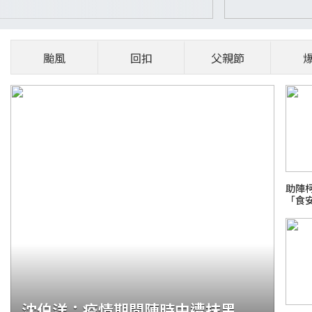
颱風
回扣
父親節
助陣
「食
沈伯洋：疫情期間陳時中遭抹黑