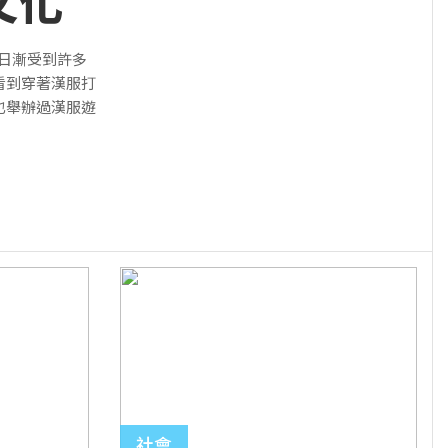
文化
行
化日漸受到許多
看到穿著漢服打
也舉辦過漢服遊