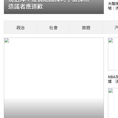
大酸
造謠者應道歉
嗆：
銀行60多人涉案
多名行員捲入，清查範圍從個別涉案銀行擴大至
政治
社會
旅遊
入後續行政程序，若查出銀行內控未確實落實，
健康頭條！
NB
爐 