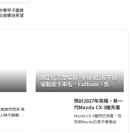
中奪甲子園首
災故鄉送希望
鎖定經濟型客群，Ford公布平價
電動皮卡車名－Fathom，售價
2.8萬美元起
預計2027年亮相，新一
代Mazda CX-3搶先看
日施施然而來 陽
人睜不開眼 荷
Mazda CX-3雖然已停產，但
繹不絕 是塘邊
先前Mazda已表示會推出下
望 風中飄逸的
一代CX-3，而就在近日
樣紅