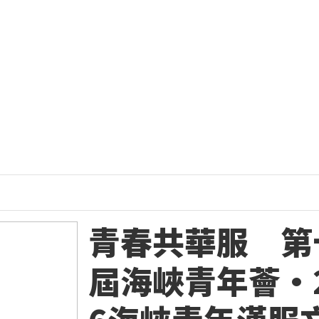
青春共華服 第
屆海峽青年薈·2