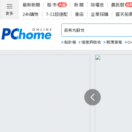
最新新聞
股 市
新 聞
除權息
農民曆
大盤
吉
揪愛公益
更多
24h購物
7-11超速配
書店
企業採購
露天拍
投資人專區
關於我們
#
點鈔機
#
增進鈣吸收
#
輕薄筆電
#
O