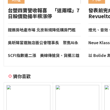
台塑四寶營收報喜 「這兩檔」7
發表前完成
日股價勁揚半根漲停
Revuelt
Hocken
圈
提振房地產市場 北京新規降低購房門檻
燈光、音效、
Torcal 將導
新座艙體驗
吳昕陽當選無店面公會理事長 聚焦AI永
Neue Kl
續資安發展
BMW 慕尼
SCFI指數連二漲 美線傳搶貨、貨櫃三雄
以 Boli
全數收紅
Bugatti 
猜你喜歡