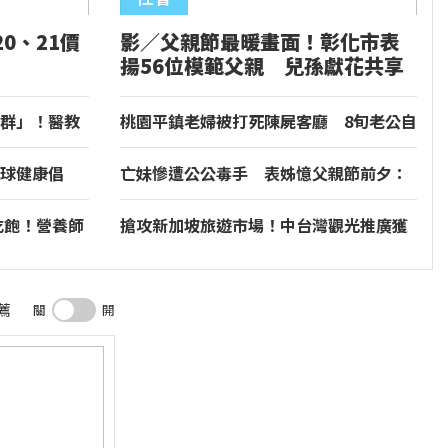
0、21價
影／父親節最暖畫面！彰化市表
揚56位模範父親 兒孫獻花共享
榮耀
群」！醫教
桃園平鎮老婦被打死陳屍客廳 8旬老公自
首收押
球健康倡
亡妹慘遭公公毒手 表姊憶父親節前夕：
大防疫」新
小舅舅仍到殯儀館陪她說話
吃飽！營養師
搶攻新加坡旅遊市場！中台灣觀光推廣獲
業者熱烈迴響
薦
關
開