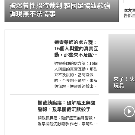
被爆曾性招待裁判 韓國足協致歉強
隊友
調現無不法情事
告訴
通靈藥師的處方箋：
16個人與靈的真實互
動，那些來不及說
證大咬的船?.自助餐
的、當時沒做的、至
通靈藥師的處方箋：16個
今想不通的，未解與
人與靈的真實互動，那些
無解，通靈藥師給出
來不及說的、當時沒做
來了！火光
處方
的、至今想不通的，未解
玩具
與無解，通靈藥師給出處
方 作者：J 藥師 出版
社：大是 出版日期：
攔截胰臟癌：破解癌王無聲
2026-01-27 00:00:00 ◎我
警報，及早攔截沉默殺手
兒子很孝順，還
攔截胰臟癌：破解癌王無聲警報，
及早攔截沉默殺手 作者：章明珠
出版社：天下雜誌 出版日期：