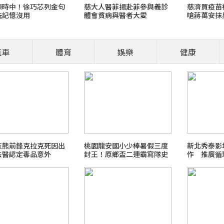
陳時中！徐巧芯列金句
慈大人醫菲揚赴菲參與義診
慈濟買疫苗
洗記憶沒用
體會貧病與醫者大愛
嗆蔣萬安抹
汽車
體育
娛樂
健康
營養師、醫師開講
食安風暴：大豆沙拉油(苯駢
職場菜鳥生存
A灰熊前鋒克拉克死因出
桃園龍安國小少棒暑假三度
新北秀泰影
法醫認定毒品意外
封王！原鄉盃二連霸寫隊史
作 推廣循
2026 FIFA世界盃足球賽
新頁
受無痕娛樂
最新霸凌新聞事件！零容忍
北檢爭議案件進度整理