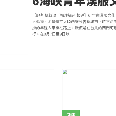
6海峽青年漢服
交流薈在福州舉
【記者 蔡叔涓／福建福州 報導】近年來漢服文
人追捧，尤其是在大陸西安等古都城市，時不時
扮的年輕人穿梭在路上，既使是在台北的西門町
行。在8月7日至9日以「