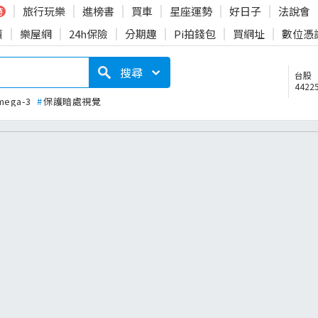
旅行玩樂
進榜書
買車
星座運勢
好日子
法說會
時
賣
樂屋網
24h保險
分期趣
Pi拍錢包
買網址
數位憑
搜尋
台股
44225
mega-3
#
保護暗處視覺