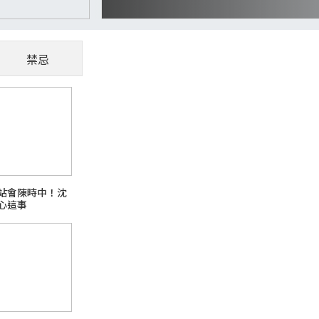
禁忌
CoWoS、玻璃基板夯
懂AI供應鏈受惠股
隨著AI、高效能運算（HPC）與資料中心快
站會陳時中！沈
主題之一。過去晶片只要持續縮小製程，就能
心這事
升