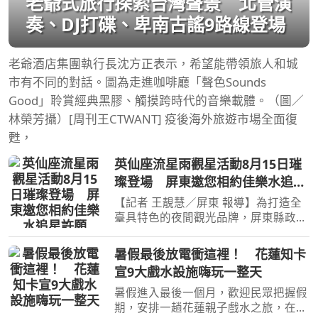
老爺式旅行探索台灣聲景 北管演
奏、DJ打碟、卑南古謠9路線登場
老爺酒店集團執行長沈方正表示，希望能帶領旅人和城
市有不同的對話。圖為走進咖啡廳「聲色Sounds
Good」聆賞經典黑膠、觸摸跨時代的音樂載體。（圖／
林榮芳攝）[周刊王CTWANT] 疫後海外旅遊市場全面復
甦，
英仙座流星雨觀星活動8月15日璀
璨登場 屏東邀您相約佳樂水追星
許願
【記者 王靚慧／屏東 報導】為打造全
臺具特色的夜間觀光品牌，屏東縣政府
持續推出「屏東追星季」年度系列活
動，今年更結合年度最受矚目的英仙座
暑假最後放電衝這裡！ 花蓮知卡
流星雨，邀請國內外旅客於8月15日來
宣9大戲水設施嗨玩一整天
到滿州鄉佳樂水風景區一
暑假進入最後一個月，歡迎民眾把握假
期，安排一趟花蓮親子戲水之旅，在知