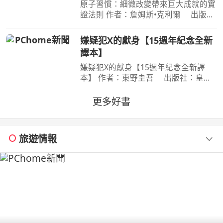
原子習慣：細微改變帶來巨大成就的實
證法則 作者：詹姆斯•克利爾 出版
社：方智 出版日期：2019-06-01
00:00:00 每天都進步1%，一年後，你
嫌疑犯X的獻身【15週年紀念全新
會進步37倍；每天都退步1%，一年
譯本】
後，你會弱化到趨近於0！你的
嫌疑犯X的獻身【15週年紀念全新譯
本】 作者：東野圭吾 出版社：皇冠
文化 出版日期：2020-07-27
00:00:00 有一種愛情，永遠不會說出
更多好書
「我愛妳」， 卻比任何關係都更刻骨
銘心…… 東野圭吾：在本格推理的
旅遊情報