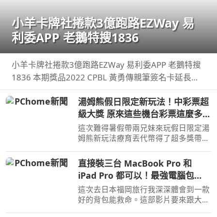
小羊卡牌社捲款3億跑路EZWay 易
利委APP 老鵝特搜1836
小羊卡牌社捲款3億跑路EZWay 易利委APP 老鵝特搜
1836 本期獎品2022 CPBL 黃勇傳親筆簽名卡延長至8
月14日 ...
湯姆熊假日限定新玩法！中彩票超
級大獎 原來這些機台彩票這麼多！
【Bobo TV】
這次難得暑假帶兩兄妹來玩假日限定湯
姆熊新玩法療育丟代幣得了超多獎帶兩
兄妹去玩其他機台意外得到超多彩票！
我們的蹦蹦 ...
直接裝三台 MacBook Pro 和
iPad Pro 都可以！最強電腦包
STM DUX 開箱！還可以當爸爸媽
這次去日本福岡旅行我深深體會到一款
媽包使用裝尿布
好的背包能救命。這部影片要來跟大家
分享我近期最愛的STM DUX 系列後背