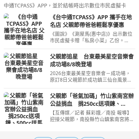
中通TCPASS》APP，並於結帳時出示數位市民虛擬卡
《台中通TCPASS》APP 攜手在地
名店 父親節帶爸爸輕鬆享優惠
《圖說》《涮屋馬(惠中店)》出示數位
市民虛擬卡贈「私房小菜」乙份。
【民眾網諸葛志一臺中報導】父親節即
將到來，為感謝全天下父親的辛勞，今
父親節追星 台東最美星空音樂會
年《台中通TCPASS》攜手多家在地優
成功場8/8晚登場
質特約店家，推出餐飲、伴
2026台東最美星空音樂會－成功場，
原訂8日父親節於成功鎮三仙台風景區
舉辦，因沙灘曾受颱風及海浪影響，場
地改至成功海濱公園；由金曲歌王(亂)
父親節「爸氣加碼」竹山紫南宮辦
彈阿翔、守夜人領銜演出。台東觀光發
公益捐血 捐250cc送項鍊、
展處觀光遊憩科長郭玉蘭
500cc送馬年套幣
【互傳媒／記者 蘇彩娥／南投 報導】
迎接父親節，南投縣竹山鎮紫南宮將於
8月8日舉辦「父親節 爸氣加碼」公益
捐血活動，邀請民眾在感謝父親辛勞的
同時，也將愛心化為實際行動，挽起衣