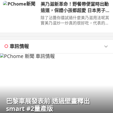
包。 它不只外型 ...
美乃滋新革命！野餐帶便當時出動
這道，保證小孩都超愛 日本男子的
家庭料理 TASTY NOTE
除了沾醬你還試過什麼美乃滋用法呢其
實美乃滋炒一炒真的很好吃，代表的料
理便是，但是今天我不用蝦仁，改成 ...
車訊情報
巴黎車展發表前 透過壁畫釋出
smart #2量產版