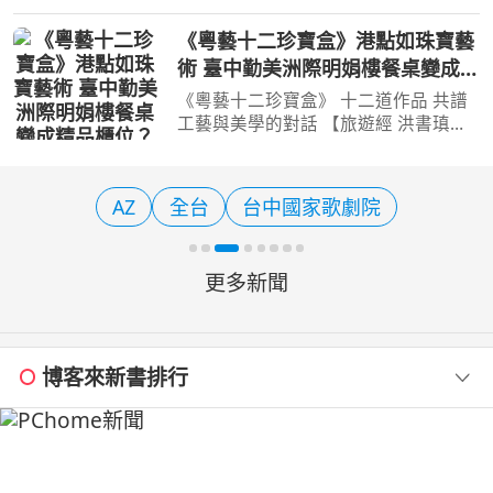
卡宣留下美好的夏日回憶。（圖／花蓮
縣政府）【記者陳夏恩／綜合報導】炎
《粵藝十二珍寶盒》港點如珠寶藝
炎夏日想找個能盡情玩水、又能讓大小
術 臺中勤美洲際明娟樓餐桌變成精
朋友一起放電的地方嗎
品櫃位？
《粵藝十二珍寶盒》 十二道作品 共譜
工藝與美學的對話 【旅遊經 洪書瑱報
導】 過往美妝保養業者常與甜點烘焙
業合作，推出吸睛的下午茶套餐，近期
漸有與中菜合作的趨向，其中這一套全
AZ
全台
台中國家歌劇院
球知名的瑞士頂級保養
更多新聞
博客來新書排行