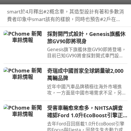
smart於4月釋出#2概念車，其造型設計有著和多數消
費者印象中smart該有的樣貌，同時也預告#2戶在巴
黎車展亮相，近日smart就透過壁畫公布#2量產版樣
採對開門式設計，Genesis旗艦休
貌。
旅GV90即將現身
Genesis旗下旗艦休旅GV90即將登場，
目前已知GV90將會採對開式車門設
計，而動力部分預計將會純電系統。
奇瑞成中國首家全球銷量破2,000
萬輛品牌
近年中國汽車品牌積極往海外市場進
攻，一方面是中國市場需求不足，另一
方面是要擴展市場版圖，近日奇瑞宣布
全球累積銷量突破2,000萬輛，也是第
受害車輛愈來愈多，NHTSA調查
一家達此成績的中國汽車品牌。
確認Ford 1.0升EcoBoost引擎正
時皮帶會產生碎屑導致引擎鎖死
去年Ford召回搭載1.0升EcoBoost引擎
的Focus與Fiesta，因發生失去動力或