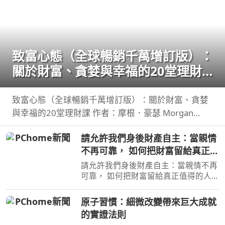
致富心態（全球暢銷千萬增訂版）：
關於財富、貪婪與幸福的20堂理財
課
致富心態（全球暢銷千萬增訂版）：關於財富、貪婪
與幸福的20堂理財課 作者：摩根．豪瑟 Morgan
Housel 周玉文 林俊宏 出版社：天下文化出版社
請允許我們身後財產自主：當親情
出版日期：2026-02-02 00:00:00 特別收錄２篇彩蛋
不再可靠， 如何把財富留給真正值
加碼
得的人
請允許我們身後財產自主：當親情不再
可靠， 如何把財富留給真正值得的人
作者：高愛倫 出版社：天下雜誌
出版日期：2026-07-02 00:00:00 當人
原子習慣：細微改變帶來巨大成就
心失去分寸，再高明的遺囑規劃也可能
的實證法則
成為空談當人性貪婪暴