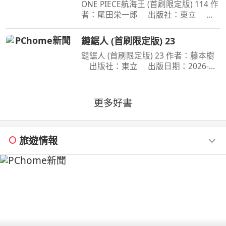
ONE PIECE航海王 (首刷限定版) 114 作
者：尾田栄一郎 出版社：東立 出
版日期：2026-08-03 00:00:00 消失在
歷史黑暗當中的「諸神峽谷事件」，其
鏈鋸人 (首刷限定版) 23
全貌終於即將揭曉！席捲號稱最可怕海
鏈鋸人 (首刷限定版) 23 作者：藤本樹
賊團的洛克斯海賊團
出版社：東立 出版日期：2026-
07-16 00:00:00 為了阻止戰爭惡魔盤算
的恐怖計畫，小死要求淀治出手相助，
與此同時想消除死之惡魔的公安也企圖
更多好書
與淀治接觸。夾在兩
旅遊情報