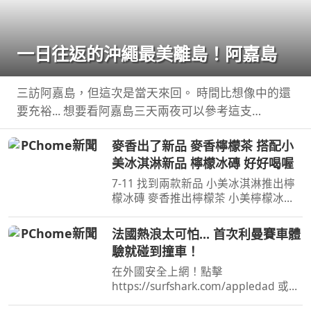
一日往返的沖繩最美離島！阿嘉島
三訪阿嘉島，但這次是當天來回。 時間比想像中的還
要充裕... 想要看阿嘉島三天兩夜可以參考這支
https://youtu.be/ ...
麥香出了新品 麥香檸檬茶 搭配小
美冰淇淋新品 檸檬冰磚 好好喝喔
7-11 找到兩款新品 小美冰淇淋推出檸
檬冰磚 麥香推出檸檬茶 小美檸檬冰磚
味道感覺比全家的更酸 麥香檸檬茶有
香味 但喝起來不酸 ...
法國熱浪太可怕... 首次利曼賽車體
驗就碰到撞車！
在外國安全上網！點擊
https://surfshark.com/appledad 或用
優惠碼APPLEDAD 以獲得額外4 個月