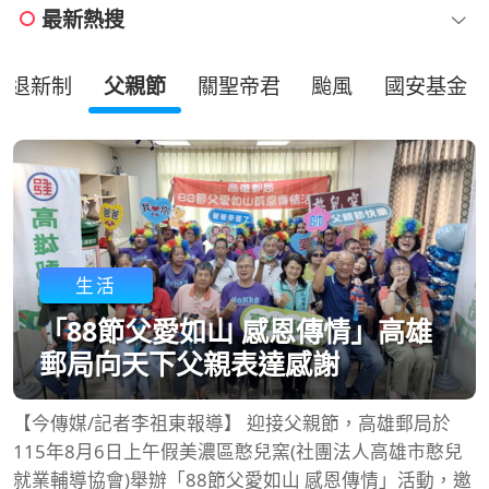
最新熱搜
勞退新制
父親節
關聖帝君
颱風
國安基金
生活
「88節父愛如山 感恩傳情」高雄
郵局向天下父親表達感謝
【今傳媒/記者李祖東報導】 迎接父親節，高雄郵局於
115年8月6日上午假美濃區憨兒窯(社團法人高雄市憨兒
就業輔導協會)舉辦「88節父愛如山 感恩傳情」活動，邀