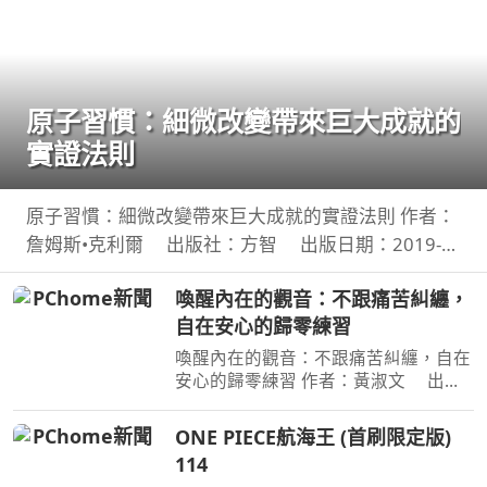
原子習慣：細微改變帶來巨大成就的
實證法則
原子習慣：細微改變帶來巨大成就的實證法則 作者：
詹姆斯•克利爾 出版社：方智 出版日期：2019-
06-01 00:00:00 每天都進步1%，一年後，你會進步
喚醒內在的觀音：不跟痛苦糾纏，
37倍；每天都退步1%，一年後，你會弱化到趨近於
自在安心的歸零練習
0！你的
喚醒內在的觀音：不跟痛苦糾纏，自在
安心的歸零練習 作者：黃淑文 出版
社：方智 出版日期：2026-08-01
00:00:00 ＜內容簡介＞ 你認識真正的
ONE PIECE航海王 (首刷限定版)
觀音嗎？你願成為自己的觀音，接住生
114
命中的一切嗎？ 真正的