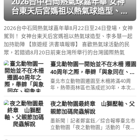
2026台中石岡熱氣球嘉年華 女神
台東天后宮媽祖以熱氣球造型、李
多慧一起加持助陣
2026台中石岡熱氣球嘉年華8月22日至24日登場，女神
駕到！ 女神台東天后宮媽祖以熱氣球造型、李多慧一起
加持助陣 【旅遊經 洪書瑱報導】 喜歡熱氣球活動的民
眾，若錯過8月20日前東台灣所舉行的台灣國際熱氣
臺北動物園一開始並不在木柵 遷園
40周年之際，舉辧「與象同在、迎
象未來」特展！
臺北市立動物園遷園至木柵將滿40周
年，熱帶雨林區也落成近30年，本次特
展在舊象舍復刻亞洲象林旺的模樣
【旅遊經 洪書瑱報導】 對於70年級後
夜之動物園最終章 山獅壓軸、父
段生而言，幾乎會理所當然地認為「台
親節加碼爬蟲解說
北動物園本來就在木柵」，
墨新聞｜記者鄭富鈺／綜合報導臺北市
立動物園「夜之動物園」活動的「夜貓
子」主題來到最後一週！這週的主題動