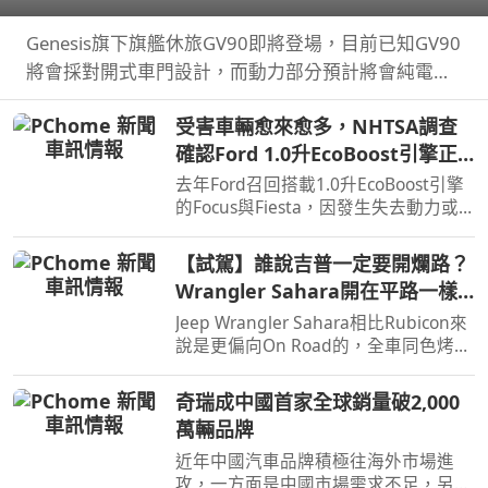
Genesis旗下旗艦休旅GV90即將登場，目前已知GV90
將會採對開式車門設計，而動力部分預計將會純電系
統。
受害車輛愈來愈多，NHTSA調查
確認Ford 1.0升EcoBoost引擎正
時皮帶會產生碎屑導致引擎鎖死
去年Ford召回搭載1.0升EcoBoost引擎
的Focus與Fiesta，因發生失去動力或
引擎鎖死情況，對此NHTSA也進入調
查，之後甚至還擴大範圍和技術工程分
【試駕】誰說吉普一定要開爛路？
析，如今則確認原因了。
Wrangler Sahara開在平路一樣
順！
Jeep Wrangler Sahara相比Rubicon來
說是更偏向On Road的，全車同色烤
漆、更大的鋁圈，還有越野設定，但這
不表示Sahara的越野能力就比較弱，
奇瑞成中國首家全球銷量破2,000
絕大多數的越野路面Sahara還是可以
萬輛品牌
輕鬆通過，但就跟標題講的一樣…
近年中國汽車品牌積極往海外市場進
攻，一方面是中國市場需求不足，另一