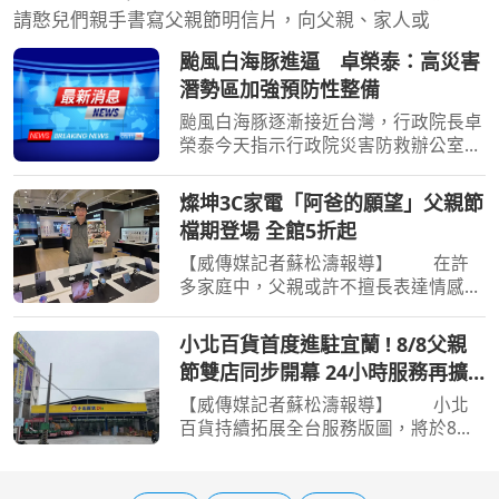
請憨兒們親手書寫父親節明信片，向父親、家人或
颱風白海豚進逼 卓榮泰：高災害
潛勢區加強預防性整備
颱風白海豚逐漸接近台灣，行政院長卓
榮泰今天指示行政院災害防救辦公室召
開前置情資研判會議，針對高災害潛勢
區加強預防性整備；災防辦在會中，要
燦坤3C家電「阿爸的願望」父親節
求針對低窪地區積淹水風險，預置抽水
檔期登場 全館5折起
機具、搶險能量等，並
【威傳媒記者蘇松濤報導】 在許
多家庭中，父親或許不擅長表達情感，
卻總是默默扛起責任，為家人的幸福努
力打拚，他們最大的心願，無非是讓家
小北百貨首度進駐宜蘭 ! 8/8父親
人過得更好、生活更安心；而父親不僅
節雙店同步開幕 24小時服務再擴
是多數家庭重要的經濟
大
【威傳媒記者蘇松濤報導】 小北
百貨持續拓展全台服務版圖，將於8月8
日父親節同步開幕宜蘭羅東倉前店及雲
林北港大同店兩間全新門市。其中，宜
蘭羅東倉前店為小北百貨首度進駐宜