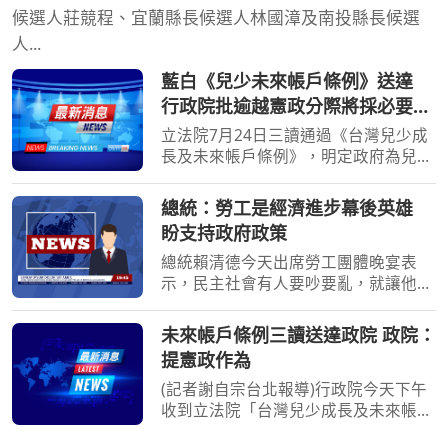
候選人莊競程、宜蘭縣長候選人林國漳及南投縣長候選
人...
藍白《兒少未來帳戶條例》送達
行政院批逾越憲政分際將採必要作
為
立法院7月24日三讀通過《台灣兒少成
長及未來帳戶條例》，明定政府為兒少
開立個人未來帳戶，預估施行首年支出
約2162億元。行政院今天（7日）表
總統：勞工是經濟進步幕後英雄
示，提出施政方針及編列中央政府總預
盼支持政府政策
算屬行政院憲政職權，對於
總統賴清德今天出席勞工團體晚宴表
示，民主社會有人要吵要亂，就讓他們
去吵去亂，但大家要「心頭抓乎定」，
支持政府政策；他強調，廣大勞工才是
未來帳戶條例三讀送達政院 政院：
經濟進步的幕後英雄，照顧勞工是擔任
提憲政作為
總統一定要做到的事，勞
(記者謝自宗台北報導)行政院今天下午
收到立法院「台灣兒少成長及未來帳戶
條例」三讀函文，政院發言人李慧芝表