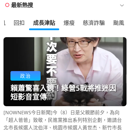
最新熱搜
風
回扣
成長津貼
爆瘦
慈濟詐騙
颱風
政治
賴蕭驚喜入鏡！綠營5戰將推迷因
短影音宣傳
[NOWNEWS今日新聞]今（8）日是父親節前夕，為向
「超人爸爸」致敬，民進黨推出系列特別企劃，邀請台
北市長候選人沈伯洋、桃園市候選人黃世杰、新竹市長