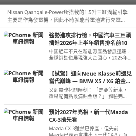
世界紀錄
Nissan Qashqai e‑Power所搭載的1.5升三缸渦輪引擎
主要是作為發電機，因此不時就能替電池進行充電直
到沒油，這也讓Qashqai e‑Power擁有高效的里程表
強勢進攻排行榜，中國汽車三巨頭
現，日前就創下非純電與PHEV行駛里程最高金氏世界
擠進2026年上半年銷售排名前10
紀錄…
中國近年不只在新能源產品發展迅速，
全球銷售也展現強大企圖心，2025年
汽車品牌全球銷售排名僅有BYD和吉利
進入前10名，不過今年上半年奇瑞也加
【試駕】迎向Neue Klasse前遇見
入前10名了。
當代巔峰 — BMW X5 / X6 鉑金版
璀璨登場
又到靈魂拷問時刻： 「是要等新車，
還是配備點最滿鉑金版？」 體驗完
BMW X5 / X6鉑金版，選擇困難如我，
彷彿有了理直氣壯答案。
預計2027年亮相，新一代Mazda
CX-3搶先看
Mazda CX-3雖然已停產，但先前
Mazda已表示會推出下一代CX-3，而就