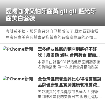
愛喝咖啡又怕牙齒黃 gli gli 藍光牙
齒美白套裝
咖啡戒不掉，那牙齒只好自己想辦法了 原本看到這種
居家牙齒美白我其實是抱著真的有這麼簡單的心情 自
己實際用了gli ...
眾多網友推薦的麵店到底好不好
吃！麻醬麵 滷味 台南美食 街頭小
吃 美食 美食推薦 旅遊 fyp food
本節目由舒雅SPA舒活健康空間獨家掛
taiwanfood streetfood
名贊助播出 第一次體驗全身指油壓第
二小時499元 台南市安平區育平五街79
號 062985552 ...
全台灣健康餐盒評比心得推薦連鎖
品牌健康餐盒實測健康餐推薦減脂
餐低卡高蛋白健身餐盒到底哪家最
老范我真的不是健康飲食達人！ 炸雞
好吃連外食族重口味的人也愛吃的
重口味才是我的美食日常 但最近健康
餐盒連鎖店越開越多，什麼低卡低GI高
CP值最高是哪一家