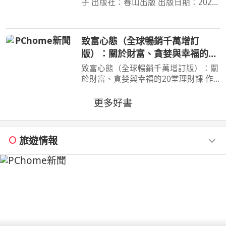
子 出版社：春山出版 出版日期：2020-
03-31 00:00:00 昭和臺灣縱貫鐵道美食
之旅 楊双子虛構譯作《臺灣漫遊錄》
華麗面世 「我們一起吃遍臺島吧！」
致富心態（全球暢銷千萬增訂
――青山千鶴子（
版）：關於財富、貪婪與幸福的20
堂理財課
致富心態（全球暢銷千萬增訂版）：關
於財富、貪婪與幸福的20堂理財課 作
者：摩根．豪瑟 Morgan Housel 周玉
文 林俊宏 出版社：天下文化出版社
更多好書
出版日期：2026-02-02 00:00:00 特
別收錄２篇彩蛋加碼
旅遊情報