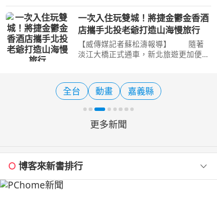
的「遠東博物館」，到「謝萊夫特奧」
（Skellefteå）首創的純電「紫水晶桑
一次入住玩雙城！將捷金鬱金香酒
拿」體驗，還將聚焦瑞典享譽全球的流
店攜手北投老爺打造山海慢旅行
行音樂文化，呈獻斯德
【威傳媒記者蘇松濤報導】 隨著
淡江大橋正式通車，新北旅遊更加便
利！現在一趟旅程即可同時感受山林溫
泉與河岸風光的雙重魅力。坐落於淡水
河岸第一排的將捷金鬱金香酒店，攜手
全台
動畫
嘉義縣
北投老爺酒店推出跨區旅
更多新聞
博客來新書排行