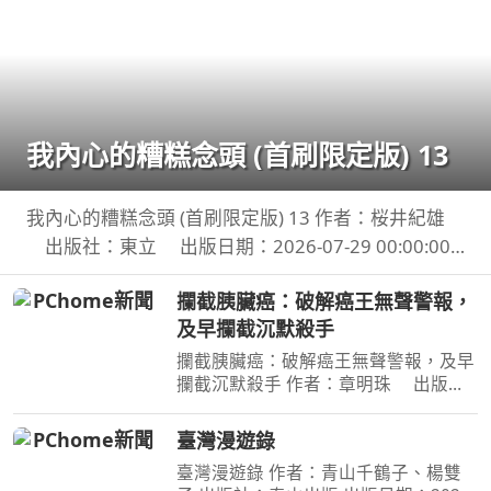
我內心的糟糕念頭 (首刷限定版) 13
我內心的糟糕念頭 (首刷限定版) 13 作者：桜井紀雄
出版社：東立 出版日期：2026-07-29 00:00:00
這次居然開始同居？時間是測驗即將到來的寒假。京
攔截胰臟癌：破解癌王無聲警報，
太郎居然面臨得到山田家寄住的狀況！住在同一個屋
及早攔截沉默殺手
簷
攔截胰臟癌：破解癌王無聲警報，及早
攔截沉默殺手 作者：章明珠 出版
社：天下雜誌 出版日期：2026-08-
04 00:00:00 定期健檢正常，為何仍得
臺灣漫遊錄
胰臟癌？ 台大權威醫師25年篩檢實
臺灣漫遊錄 作者：青山千鶴子、楊雙
證， 鎖定胰臟癌關鍵1公分，