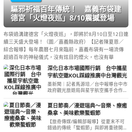
驅邪祈福百年傳統！ 嘉義布袋建
德宮「火燈夜巡」8/10震撼登場
布袋過溝建德宮「火燈夜巡」，即將於8月10日至12日連
續三天盛大登場！（圖／嘉義縣政府）【記者陳夏恩／
綜合報導】每年農曆七月來臨前，嘉義布袋有一場流傳
超過百年的神秘儀式，沒有炫目的煙火，也沒有華
深化日本市場國際行銷 台中攜星
宇航空邀KOL踩線推廣中台灣觀光
墨新聞｜記者馬源培／台中報導台中市
政府觀光旅遊局與星宇航空攜手合作辦
理日本航線行銷，邀請日本KOL至台中
及中台灣地區進行觀光踩線，透過實地
夏日節奏／漫遊瑞典～音樂、療癒
體驗台中「山、海、屯、城」多元觀光
桑拿、美味歡樂螯蝦節
特色，結合KOL社群影響
【旅奇傳媒/編輯部報導】從夏末不可
錯過的傳統「螯蝦節」與即將重磅開幕