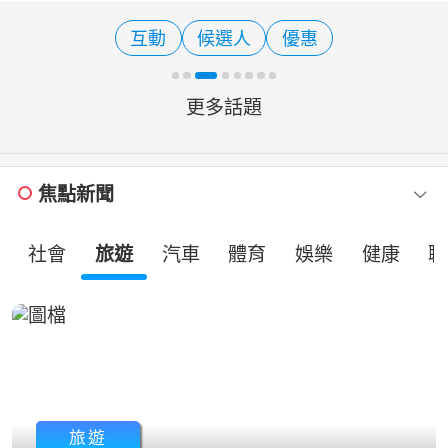
示，對於立法院逾越憲政份際，侵害政
院提出施政方針及編製預算等憲法權力
互動
候選人
優惠
的作法，政院將採取必
更多話題
焦點新聞
社會
旅遊
汽車
體育
娛樂
健康
職
旅遊