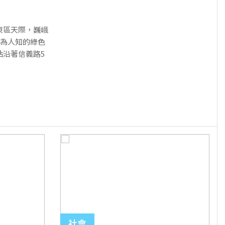
東區天際，巍峨
鮮為人知的綠色
站沿著信義路5