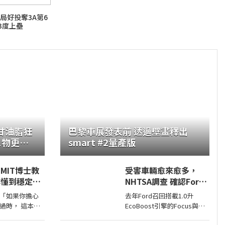
6局好投奪3A第6
3度上壘
甘油脂狂
巴黎車展發表前 透過壁畫釋出
1物更該
smart #2量產版
MIT博士教
受害車輛愈來愈多，
非懂到穩定輸
NHTSA調查 確認Ford
業變事業的職
1.0升EcoBoost引擎正
「如果你擔心
去年Ford召回搭載1.0升
 /麥特．比
時皮帶會產生碎屑導致
， 這本書
EcoBoost引擎的Focus與
引擎鎖死
」 ──亞
Fiesta，因發生失去動力或引