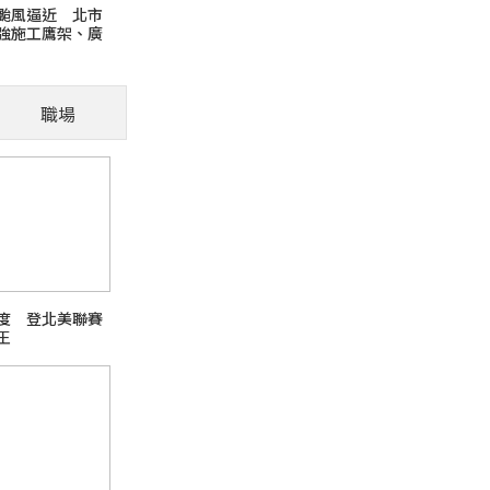
颱風逼近 北市
強施工鷹架、廣
貓咪翻肚子就是想討摸
地排水整備 落
檢查
言」再摸摸 !
職場
火報記者 張舜傑／報導 貓咪翻肚子代表對環
部位，是否能撫摸仍需結合其他肢體語言綜合判
芘)超標
度 登北美聯賽
王
日本熊本強震台股大跌
話題熱搜 PChome旅行玩樂