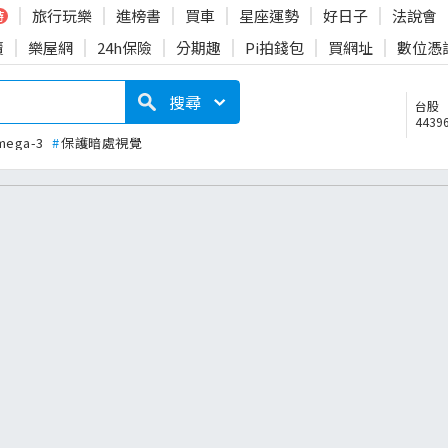
旅行玩樂
進榜書
買車
星座運勢
好日子
法說會
時
賣
樂屋網
24h保險
分期趣
Pi拍錢包
買網址
數位憑
搜尋
台股
44396
mega-3
#
保護暗處視覺