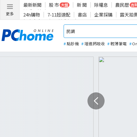
最新新聞
股 市
新 聞
除權息
農民曆
大盤
吉
揪愛公益
更多
24h購物
7-11超速配
書店
企業採購
露天拍
投資人專區
關於我們
#
點鈔機
#
增進鈣吸收
#
輕薄筆電
#
O