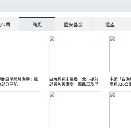
聖帝君
颱風
國安基金
遺產
豚颱風明恐發海警！離
白海豚週末攪局 北市提前
中颱「白海
線部分停航
部署防災應變 籲民眾及早
圈達320
做好防颱準備
新北高標準