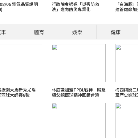
/08/06 空氣品質說明
行政院會通過「災害防救
「白海豚」
0)
法」邁向防災專業化
建管處籲加
告招牌及工
實防颱自主
汽車
體育
娛樂
健康
營養師、醫師開講
食安風暴：大豆沙拉油(苯駢
職場菜鳥生存
揚扳倒大馬新秀尤陽
林庭謙加盟TPBL戰神 盼延
梅西梅開二
國羽球大師賽8強
續父親籃球精神回饋台灣
盃歷史進球
2026 FIFA世界盃足球賽
最新霸凌新聞事件！零容忍
北檢爭議案件進度整理