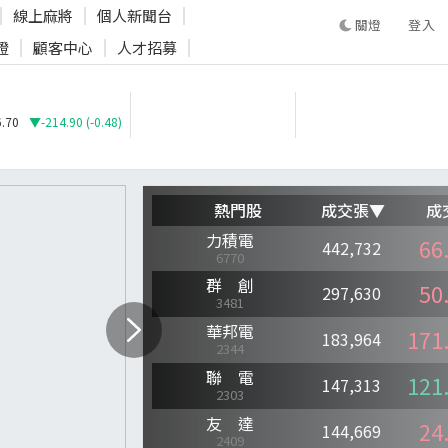
線上麻將
個人新聞台
登入
證
顧客中心
人才招募
登入
.70
▼-214.90 (-0.48)