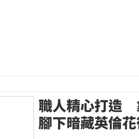
職人精心打造 
腳下暗藏英倫花