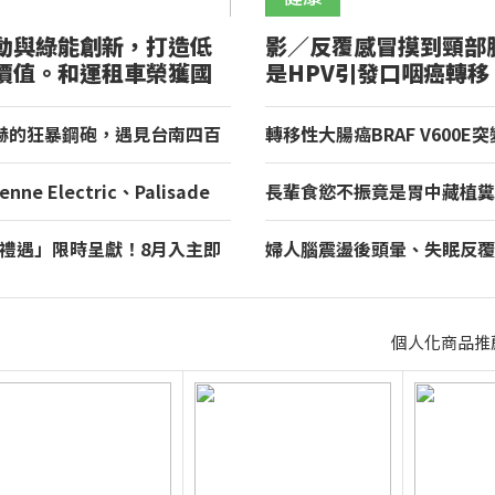
動與綠能創新，打造低
影／反覆感冒摸到頸部
價值。和運租車榮獲國
是HPV引發口咽癌轉移
山獎！
赫的狂暴鋼砲，遇見台南四百
轉移性大腸癌BRAF V600E
理與舌尖上的AMG！
雙標靶治療！為什麼需用2種
enne Electric、Palisade
長輩食慾不振竟是胃中藏植糞
 環境部 2026 年 7 月份
「可樂」化解危機
制標準車輛名單出爐
夏禮遇」限時呈獻！8月入主即
婦人腦震盪後頭暈、失眠反覆
五星假期，多元優購方案同步
醫院中醫辨證搭配雷射針灸改
個人化商品推