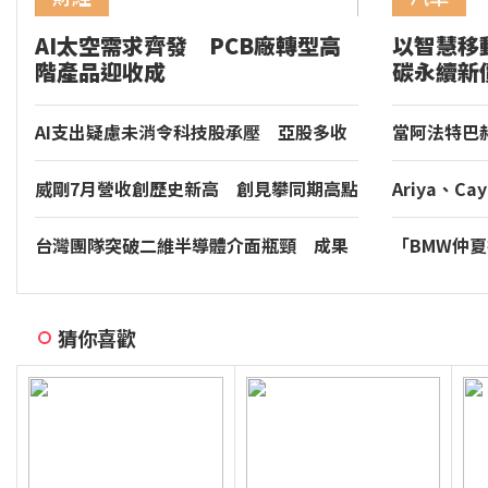
AI太空需求齊發 PCB廠轉型高
以智慧移
階產品迎收成
碳永續新
家品牌玉
AI支出疑慮未消令科技股承壓 亞股多收
當阿法特巴
低
年的慢調肌
威剛7月營收創歷史新高 創見攀同期高點
Ariya、Cay
等多款車型現身
符合噪音管
台灣團隊突破二維半導體介面瓶頸 成果
「BMW仲
登國際頂尖期刊
享尊榮豪華
實施。
猜你喜歡