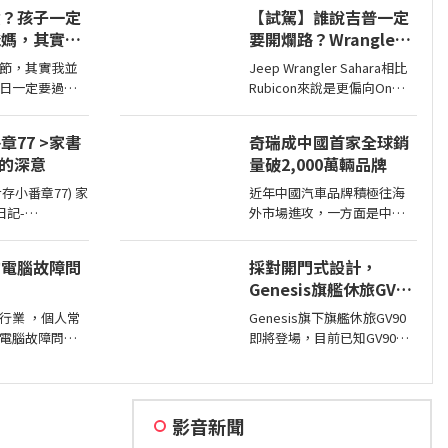
dam
擎鎖死情況，對此NHTSA也
債？孩子一定
【試駕】誰說吉普一定
進入調查，之後甚至還擴大
爸媽，其實我
要開爛路？Wrangler
範圍和技術工程分析，如今
Sahara開在平路一樣
則確認原因了。
節，其實我並
Jeep Wrangler Sahara相比
順！
日一定要過，
Rubicon來說是更偏向On
人都有好父
Road的，全車同色烤漆、更
是不過節的，
大的鋁圈，還有越野設定，
 >家書
奇瑞成中國首家全球銷
儀式感，生活
但這不表示Sahara的越野能
育的深意
量破2,000萬輛品牌
力就比較弱，絕大多數的越
野路面Sahara還是可以輕鬆
近年中國汽車品牌積極往海
通過，但就跟標題講的一
外市場進攻，一方面是中國
樣…
.cheers.com.tw
市場需求不足，另一方面是
le.actio
要擴展市場版圖，近日奇瑞
的電腦故障問
採對開門式設計，
宣布全球累積銷量突破2,000
Genesis旗艦休旅GV90
萬輛，也是第一家達此成績
即將現身
的中國汽車品牌。
行業 ，個人常
Genesis旗下旗艦休旅GV90
電腦故障問題 ~
即將登場，目前已知GV90將
一 、 記
會採對開式車門設計，而動
憶體接觸問題 : 記憶體即
力部分預計將會純電系統。
影音新聞