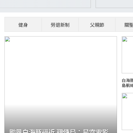
健身
勞退新制
父親節
關
白海
島航
颱風白海豚逼近 觀傳局：星空電影