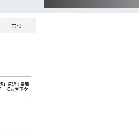
禁忌
CoWoS、玻璃基板夯
懂AI供應鏈受惠股
隨著AI、高效能運算（HPC）與資料中心快
豚」逼近！暴風
主題之一。過去晶片只要持續縮小製程，就能
公里 侯友宜下令
升
全面防颱