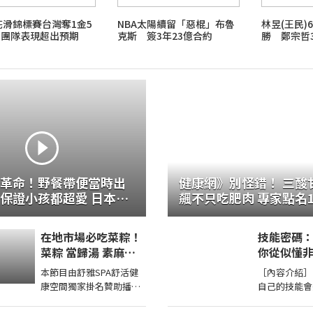
花滑錦標賽台灣奪1金5
NBA太陽續留「惡棍」布魯
林昱(王民)
 團隊表現超出預期
克斯 簽3年23億合約
勝 鄭宗哲
革命！野餐帶便當時出
健康網》別怪錯！ 三酸
證小孩都超愛 日本男
飆不只吃肥肉 專家點名
理 TASTY NOTE
戒
在地市場必吃菜粽！
技能密碼：
菜粽 當歸湯 素麻醬
你從似懂
乾麵台南美食 西港美
出，把專
本節目由舒雅SPA舒活健
［內容介紹］
食 街頭小吃 美食 美
能升級攻略
康空間獨家掛名贊助播出
自己的技能會過時
食推薦 旅遊 fyp
恩(容錯)
第一次體驗全身指油壓第
可能是你的救星！