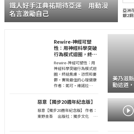
鐵人好手江典祐期待亞運 用動漫
亞洲
名言激勵自己
銀2銅
Rewire-神經可塑
性：用神經科學突破
行為模式迴圈，終結
證大咬的船?.自助餐
焦慮、恐慌和憂鬱，
Rewire-神經可塑性：用
實現最佳的心理健康
神經科學突破行為模式迴
圈，終結焦慮、恐慌和憂
美乃滋新
鬱，實現最佳的心理健康
動這道，保
作者：妮可•維諾拉
子的家庭料
（Nicole Vignola） 出版
社：麥田 出版日期：
惡意【獨步20週年紀念版】
2024-05-30 00:00:00 ＜內
容簡介＞ 無法
惡意【獨步20週年紀念版】 作者：
東野圭吾 出版社：獨步文化 出
版日期：2026-01-06 00:00:00 ＜內
容簡介＞ 「他從沒想過，世上竟存