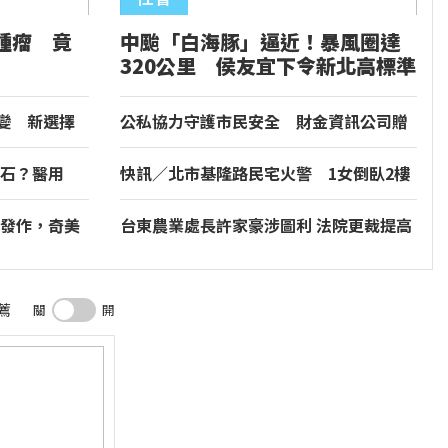
腫瘤 竟
中颱「白海豚」逼近！暴風圈達
320公里 侯友宜下令新北高標準
全面防颱
突變 新選擇
公私協力守護市民安全 財金資訊公司贈
標靶藥？
消防警備車及先進救災裝備
石？醫用
快訊／北市基隆路民宅火警 1女倒臥2樓
明顯死亡
發作，奇美
台東農業處長許家豪涉圖利 法院更裁提高
善
交保金
薦
關
開