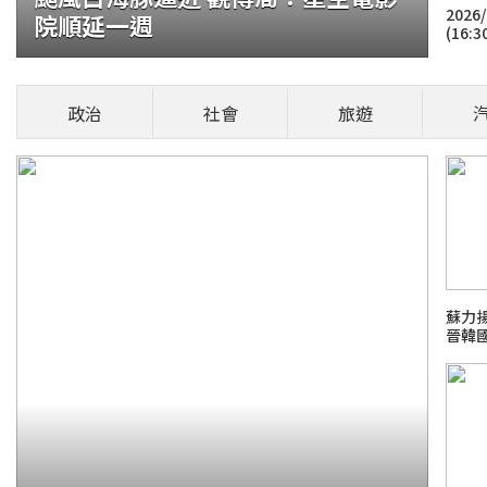
2026
院順延一週
(16:3
須報生日住址
政治
社會
旅遊
規畫自今(2026)年10月起，在國內虛擬
，虛幣由一家平台轉往另一家平台
健康頭條！
蘇力
晉韓