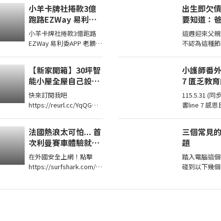
food taiwanfood
二小時499元 台南市安平
當．格蘭特（A
小羊卡牌社捲款3億
出生即欠
streetfood
區育平五街79號
Grant），《
跑路EZWay 易利委
要知道：
062985552 ...
APP 老鵝特搜1836
不欠你們
小羊卡牌社捲款3億跑路
這週迎來父親
EZWay 易利委APP 老鵝特
不認為這種節
搜1836 本期獎品2022
因為不是每個
CPBL 黃勇傳親筆簽名卡
母。而我們家
【新家開箱】30坪智
小護師番外章77
延長至8月14日 ...
平時也沒什麼
能小屋全屋自己設
7 匱乏教
趨近冷
計！自己裝潢居然省
快來訂閱我吧
115.5.31 (同步存小番章77) 家
了100萬！
https://reurl.cc/YqQGW0
書line 7 感恩日記-
加入我們的會員
https://www
https://reurl.cc/eExVK7
/article/artic
法國熱浪太可怕... 首
三個常見
我的FB在這兒
次利曼賽車體驗就碰
題
https://reurl.cc/5d9p5q
到撞車！
我 ...
在外國安全上網！點擊
踏入電腦這個
https://surfshark.com/a
碰到以下幾個
ppledad 或用優惠碼
跟網友經驗分享。 
APPLEDAD 以獲得額外4
個月Surfshark 服務！