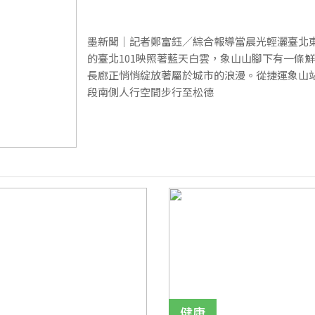
墨新聞｜記者鄭富鈺／綜合報導當晨光輕灑臺北
的臺北101映照著藍天白雲，象山山腳下有一條
長廊正悄悄綻放著屬於城市的浪漫。從捷運象山
段南側人行空間步行至松德