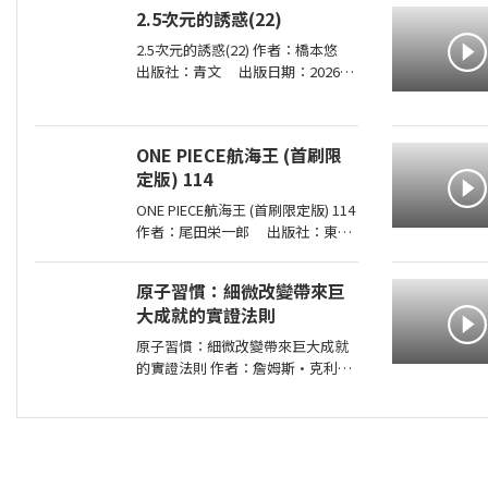
在這樣的惡意！」 「加賀恭一郎系
2.5次元的誘惑(22)
列」日本暢銷突破1,000萬冊！ 銷量
2.5次元的誘惑(22) 作者：橋本悠
出版社：青文 出版日期：2026-
07-29 00:00:00 喜愛二次元角色．莉
莉艾露的奧村。今年漫畫研究社成
員們再次享受了暑假集訓，不過奧
ONE PIECE航海王 (首刷限
村卻暗自煩惱著，懷疑自己是否變
定版) 114
成了
ONE PIECE航海王 (首刷限定版) 114
作者：尾田栄一郎 出版社：東立
出版日期：2026-08-03 00:00:00
消失在歷史黑暗當中的「諸神峽谷
原子習慣：細微改變帶來巨
事件」，其全貌終於即將揭曉！席
大成就的實證法則
捲號稱最可怕海賊團的洛克斯海賊
團
原子習慣：細微改變帶來巨大成就
的實證法則 作者：詹姆斯•克利爾
出版社：方智 出版日期：
2019-06-01 00:00:00 每天都進步
1%，一年後，你會進步37倍；每天
都退步1%，一年後，你會弱化到趨
近於0！你的