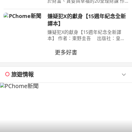
於財富、貪婪與幸福的20堂理財課 作
者：摩根．豪瑟 Morgan Housel 周玉
文 林俊宏 出版社：天下文化出版社
嫌疑犯X的獻身【15週年紀念全新
出版日期：2026-02-02 00:00:00 特
譯本】
別收錄２篇彩蛋加碼
嫌疑犯X的獻身【15週年紀念全新譯
本】 作者：東野圭吾 出版社：皇冠
文化 出版日期：2020-07-27
00:00:00 有一種愛情，永遠不會說出
更多好書
「我愛妳」， 卻比任何關係都更刻骨
銘心…… 東野圭吾：在本格推理的
旅遊情報