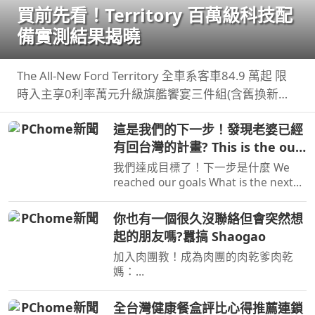
買前先看！Territory 百萬級科技配
備實測結果揭曉
The All-New Ford Territory 全車系客車84.9 萬起 限
時入主享0利率萬元升級旗艦饗宴三件組(含舊換新及
貨物稅減徵補助) 預約試 ...
這是我們的下一步！發現老婆已經
有回台灣的計畫? This is the our
next step
我們達成目標了！下一步是什麼 We
reached our goals What is the next
step? 8/8-8/23 IM JONAS 穀卡卡 專屬
限時團購
你也有一個很久沒聯絡但會突然想
起的朋友嗎?囂搞 Shaogao
加入肉團教！成為肉團的肉乾爹肉乾
媽：
https://www.youtube.com/shaogao/j
oin 肉團愛用的Line貼圖：
全台灣健康餐盒評比心得推薦連鎖