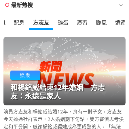
最新熱搜
風
配息
方志友
雞蛋
演習
颱風
遺產
娛樂
和楊銘威結束12年婚姻 方志
友：永遠是家人
演員方志友和楊銘威結婚12年，育有一對子女，方志友
今天透過社群表示，2人婚姻劃下句點，雙方審慎思考決
定和平分開，感謝楊銘威讓她成為更成熟的人，「無法