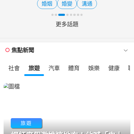
婚姻
婚變
溝通
還強調從未協議離婚，未料
更多話題
焦點新聞
社會
旅遊
汽車
體育
娛樂
健康
職
旅遊