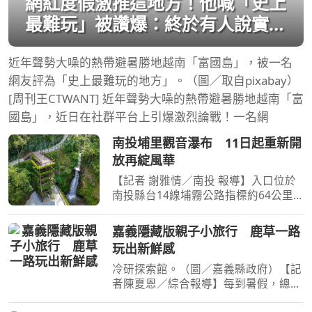
網紅度假激推這地方！他喊「史上
最難玩」被讚爆：終於有人說實
話
近年聲勢大噪的熱帶避暑勝地越南「富國島」，被一名
網友評為「史上最難玩的地方」。（圖／取自pixabay）
[周刊王CTWANT] 近年聲勢大噪的熱帶避暑勝地越南「富
國島」，近日在社群平台上引爆激烈論戰！一名網
南投埔里觀音瀑布 11日起重新開
放再綻風華
【記者 謝雅情／南投 報導】入口位於
南投縣台14線埔霧公路指標約64公里
處的埔里鎮觀音瀑布，歷經風災重創及
多年封閉整修後，縣府積極完善災害復
嘉義隱藏版親子小旅行 鹿草一路
建及環境整備，將於115年8月11日正
玩出新鮮感
式重新開放，觀音瀑布將以
冷研探索館。（圖／嘉義縣政府）【記
者陳夏恩／綜合報導】每到暑假，總想
帶孩子安排一趟既能放電又能學習的新