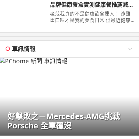
https://bit.ly/4qTgOsd ...
品牌健康餐盒實測健康餐推薦減脂
餐低卡高蛋白健身餐盒到底哪家最
老范我真的不是健康飲食達人！ 炸雞
好吃連外食族重口味的人也愛吃的
重口味才是我的美食日常 但最近健康
餐盒連鎖店越開越多，什麼低卡低GI高
CP值最高是哪一家
蛋白減脂 ...
車訊情報
好擊敗之－Mercedes-AMG挑戰
Porsche 全軍覆沒