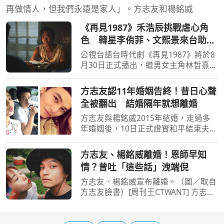
再做情人，但我們永遠是家人」。方志友和楊銘威
《再見1987》禾浩辰挑戰虐心角
色 韓星李侑菲、文熙景來台助
陣
公視台語台時代劇《再見1987》將於8
月30日正式播出，繼男女主角林哲熹、
方志友角色預告曝光後，官方再釋出第
三波「中銘篇」角色預告，聚焦禾浩辰
方志友認11年婚姻告終！昔日心聲
飾演的斯文青年張中銘。劇中他為守護
全被翻出 結婚隔年就想離婚
方志友飾演的素芬，展
方志友與楊銘威2015年結婚，走過多
年婚姻後，10日正式證實和平結束夫妻
關係。（圖／翻攝自臉書，方志友
Beatrice Fang）[周刊王CTWANT] 35
方志友、楊銘威離婚！恩師早知
歲女星方志友與楊銘威2015年結婚，
情？曾吐「這些話」洩端倪
婚後育有一子一女，過去一家四口
方志友、楊銘威宣布離婚。（圖／取自
方志友臉書）[周刊王CTWANT] 方志
友、楊銘威宣布離婚！兩人2015年奉
子成婚，結婚11年育有一子一女，今年
3月才爆出婚變，方志友5月公開露面時