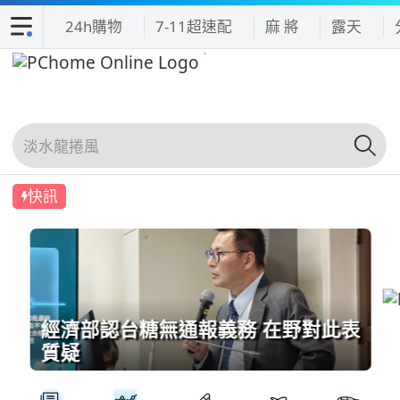
24h購物
7-11超速配
麻 將
露天
快訊
經濟部認台糖無通報義務 在野對此表
質疑