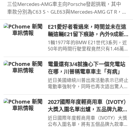
三位Mercedes-AMG車主向Porsche發起挑戰，其中
車款分別為C63 S、GLE63與Mercedes-AMG GT R，
而Porsche則是Cayman GT4 RS、Cayenne Coupe
E21愛好者看過來，時間並未在這
Turbo GT與911 GT3 RS，結果就是賓士全軍覆沒。
輛這輛E21留下痕跡，內外9成新
里程僅1.46萬公里
1輛1977年的BMW E21世代3系列，近
50年的時間行駛里程竟然只有1.46萬公
里而已，日前於拍賣網站上進行出售，
不過因為價格太低目前流標了。
電量還有3/4就擔心下一個充電站
在哪，川普稱電車車主「有病」
近日美國總統川普出席活動表示已終止
電動車強制令，同時也再次語出驚人，
表示電動車車主有病，因為電量還有
3/4就焦慮下一個充電站哪。
2027國際年度輕商用車（IVOTY）
大獎入圍名單出爐，五品牌九款車
角逐最後勝利
近日國際年度輕商用車（IVOTY）大獎
公布入圍名單，將有五個品牌九款車型
進入最終決選，預計9/14將會公布得獎