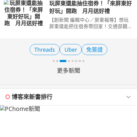
鮮旅程嗎？嘉義縣鹿草鄉就是一個容易
玩屏東還能抽住宿券！「來屏東好
被忽略，卻藏著滿滿驚喜的小地方。從
好玩」開跑 月月送好禮
揭開二氧化碳的神祕面
【創新聞 編輯中心／屏東報導】想玩
屏東還能把住宿券帶回家！交通部觀光
署大鵬灣國家風景區管理處（下稱鵬管
處）推出「來屏東好好玩」消費憑證登
錄抽獎活動，即日起至115年11月30日
Threads
Uber
免簽證
止，民眾只要在屏東指定
更多新聞
博客來新書排行