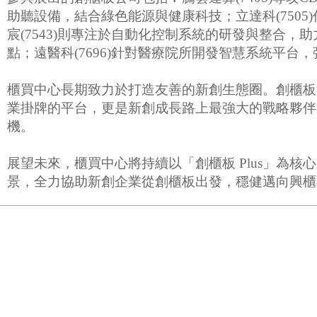
助聽設備，結合綠色能源與健康科技；立達科(750
宸(7543)則專注於自動化控制系統的研發與整合，
點；遠醫科(7696)針對醫療院所開發智慧系統平
櫃買中心長期致力於打造友善的新創生態圈。創櫃板
業掛牌的平台，更是新創成長路上最強大的戰略夥伴。本
機。
展望未來，櫃買中心將持續以「創櫃板 Plus」為
景，全力協助新創企業從創櫃板出發，穩健邁向興櫃與上