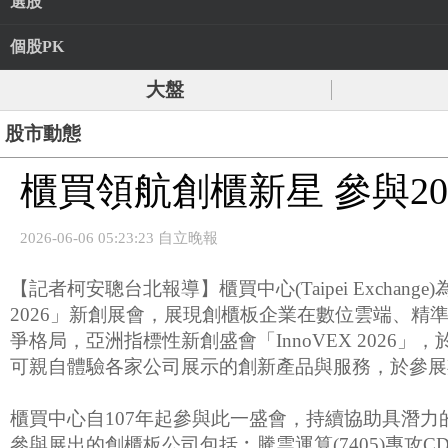
選股
個股PK
大盤
股市動態
櫃買領航創櫃新星 參與202
2026-06-06 05:23:23 自立晚報
【記者柯安聰台北報導】櫃買中心(Taipei Exch
2026」新創展會，展現創櫃板企業在數位雲端、精
爭格局，亞洲指標性新創盛會「InnoVEX 202
可親自體驗各家公司展示的創新產品與服務，於參展
櫃買中心自107年起參與此一盛會，持續協助具潛
參與展出的創櫃板公司包括︰騰雲運算(7405)專攻