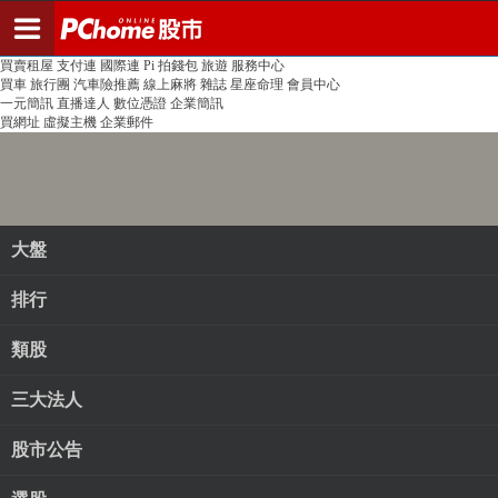
登入
註冊
PChome首頁
線上購物
24h購物
書店
露天拍賣
比比昂代購
新聞
/
氣象
股市
個人新聞台
廣告刊登
加入聯播網
全球購物
買賣租屋
支付連
國際連
Pi 拍錢包
旅遊
服務中心
買車
旅行團
汽車險推薦
線上麻將
雜誌
星座命理
會員中心
一元簡訊
直播達人
數位憑證
企業簡訊
買網址
虛擬主機
企業郵件
大盤
排行
類股
三大法人
股市公告