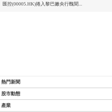
匯控(00005.HK)捲入黎巴嫩央行醜聞...
熱門新聞
股市動態
產業