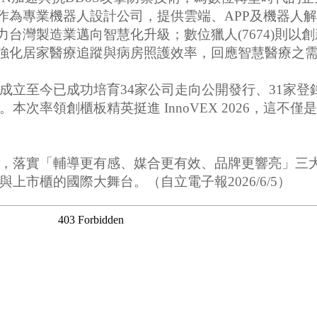
5)作為專業機器人設計公司，提供雲端、APP及機器
助力台灣製造業邁向智慧化升級；數位獵人(7674)則
台，強化居家醫療追蹤與病房照護效率，回應智慧醫療之
成立至今已成功培育34家公司走向公開發行、31家登
次率領創櫃板精英挺進 InnoVEX 2026，這
核心，落實「輔導更有感、媒合更有效、品牌更響亮」
市櫃的國際大舞台。（自立電子報2026/6/5）