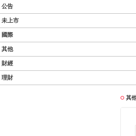
公告
未上市
國際
其他
財經
理財
其他