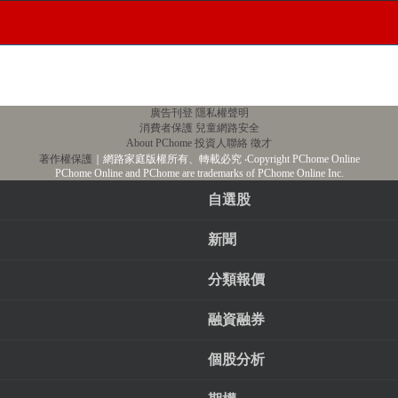
廣告刊登
隱私權聲明
消費者保護
兒童網路安全
About PChome
投資人聯絡
徵才
著作權保護
｜網路家庭版權所有、轉載必究
‧Copyright PChome Online
PChome Online and PChome are trademarks of PChome Online Inc.
自選股
新聞
分類報價
融資融券
個股分析