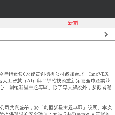
新聞
，今年特邀集6家優質創櫃板公司參加台北「InnoVEX
著人工智慧（AI）與半導體技術重新定義全球產業競
櫃買中心「創櫃新星主題專區」除了專人解說外，參觀者還
。
板公司共襄盛舉，於「創櫃新星主題專區」設展。本次
業提供關鍵的安全護盾；元皓(7449)展示高品質醫療