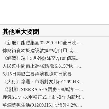
其他重大要聞
《新股》龍豐集團(02290.HK)全日收2...
傳簡街資本擬建設數據中心自用 或...
《經濟》瑞士5月外儲降至7,108億瑞...
人民幣中間價上調46點 報6.8157兌一...
6月5日美國主要經濟數據每日摘要
《大行》摩通：市場對友邦(01299.HK...
《港樓》SIERRA SEA兩房708萬沽 一...
極氪SUV 7X南韓正式上市 擬年內新增...
華潤萬象生活(01209.HK)股價升4.2% ...