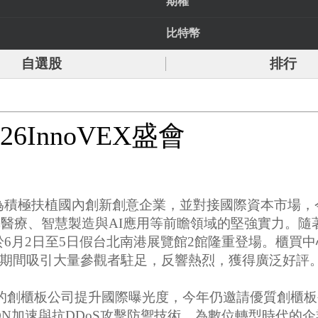
期權
比特幣
自選股
排行
6InnoVEX盛會
ange)為積極扶植國內創新創意企業，並對接國際資本市場
準醫療、智慧製造與AI應用等前瞻領域的堅強實力。隨
6」，於6月2日至5日假台北南港展覽館2館隆重登場。
期間吸引大量參觀者駐足，反響熱烈，獲得廣泛好評
力的創櫃板公司提升國際曝光度，今年仍邀請優質創櫃
CDN加速與抗DDoS攻擊防禦技術，為數位轉型時代的企