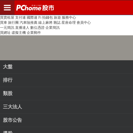
登入
註冊
PChome首頁
線上購物
24h購物
書店
露天拍賣
比比昂代購
新聞
/
氣象
股市
個人新聞台
廣告刊登
加入聯播網
全球購物
買賣租屋
支付連
國際連
Pi 拍錢包
旅遊
服務中心
買車
旅行團
汽車險推薦
線上麻將
雜誌
星座命理
會員中心
一元簡訊
直播達人
數位憑證
企業簡訊
買網址
虛擬主機
企業郵件
大盤
排行
類股
三大法人
股市公告