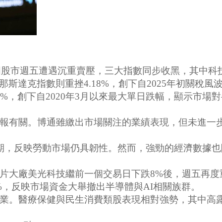
美國股市週五遭遇沉重賣壓，三大指數同步收黑，其中科技
主的那斯達克指數則重挫4.18%，創下自2025年初關稅
%，創下自2020年3月以來最大單日跌幅，顯示市場
報有關。博通雖繳出市場關注的業績表現，但未進一
期，反映勞動市場仍具韌性。然而，強勁的經濟數據
廠美光科技繼前一個交易日下跌8%後，週五再度重挫13.
92%，反映市場資金大舉撤出半導體與AI相關族群。
。醫療保健與民生消費類股表現相對強勢，其中高露潔
。