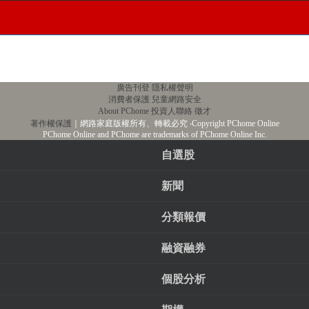
廣告刊登
隱私權聲明
消費者保護
兒童網路安全
About PChome
投資人聯絡
徵才
著作權保護
｜網路家庭版權所有、轉載必究
‧Copyright PChome Online
PChome Online and PChome are trademarks of PChome Online Inc.
自選股
新聞
分類報價
融資融券
個股分析