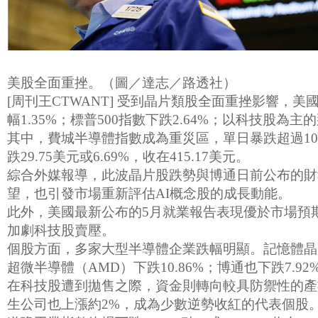
美股全面重挫。（圖／達志／路透社）
[周刊王CTWANT] 受到晶片類股全面重挫影響，
幅1.35%；標普500指數下跌2.64%；以科技股為
其中，費城半導體指數成為重災區，單日暴跌超過10
跌29.75美元或6.69%，收在415.17美元。
綜合外媒報導，此波晶片股跌勢與博通日前公布的財
望，也引發市場重新評估AI概念股的成長動能。
此外，美國最新公布的5月就業報告表現優於市場預
加劇科技股賣壓。
個股方面，多家大型半導體企業跌幅明顯。記憶體晶片大
超微半導體（AMD）下跌10.86%；博通也下跌7.
在科技股遭到拋售之際，資金則轉向較具防禦性的產業
生公司也上漲約2%，成為少數逆勢收紅的代表個股