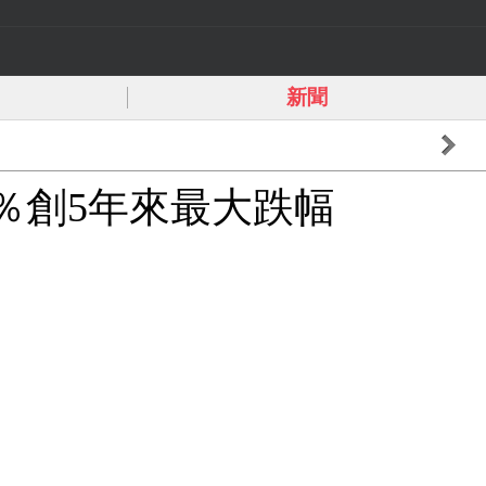
新聞
0％創5年來最大跌幅