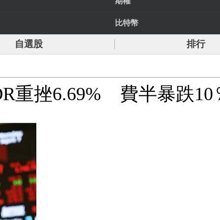
期權
比特幣
自選股
排行
重挫6.69% 費半暴跌1