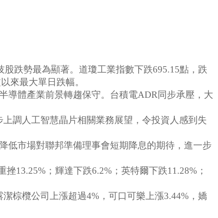
股跌勢最為顯著。道瓊工業指數下跌695.15點，跌
風波以來最大單日跌幅。
對半導體產業前景轉趨保守。台積電ADR同步承壓，大
步上調人工智慧晶片相關業務展望，令投資人感到失
也降低市場對聯邦準備理事會短期降息的期待，進一步
25%；輝達下跌6.2%；英特爾下跌11.28%；
棕欖公司上漲超過4%，可口可樂上漲3.44%，嬌