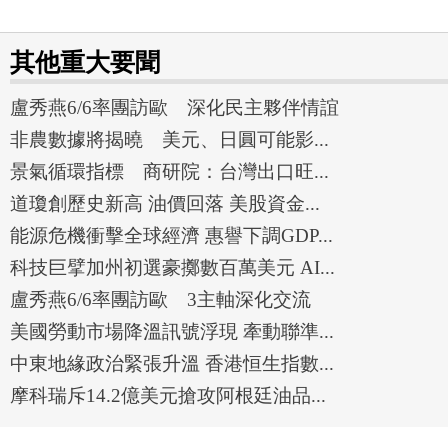
其他重大要聞
盧秀燕6/6率團訪歐 深化民主夥伴情誼
非農數據將揭曉 美元、日圓可能影...
景氣循環指標 商研院：台灣出口旺...
道瓊創歷史新高 油價回落 美股資金...
能源危機衝擊全球經濟 惠譽下調GDP...
科技巨擘加州初選豪擲數百萬美元 AI...
盧秀燕6/6率團訪歐 3主軸深化交流
美國勞動市場降溫訊號浮現 牽動聯準...
中東地緣政治緊張升溫 香港恒生指數...
摩科瑞斥14.2億美元搶攻阿根廷油品...