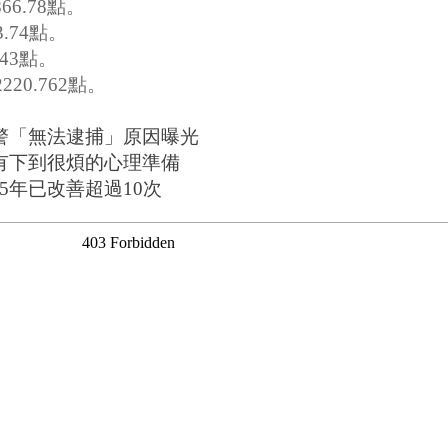
66.78點。
.74點。
.43點。
20.762點。
警「無法逮捕」原因曝光
有下到很煩的心理準備
年已改善超過10次