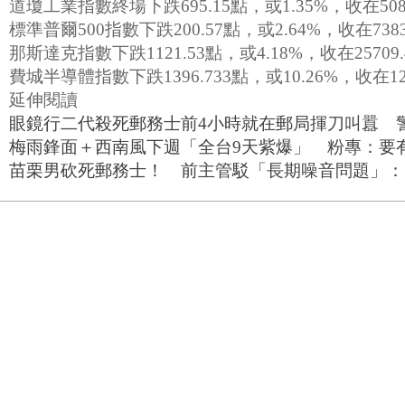
道瓊工業指數終場下跌695.15點，或1.35%，收在508
標準普爾500指數下跌200.57點，或2.64%，收在7383
那斯達克指數下跌1121.53點，或4.18%，收在25709
費城半導體指數下跌1396.733點，或10.26%，收在122
延伸閱讀
眼鏡行二代殺死郵務士前4小時就在郵局揮刀叫囂 
梅雨鋒面＋西南風下週「全台9天紫爆」 粉專：要
苗栗男砍死郵務士！ 前主管駁「長期噪音問題」：5