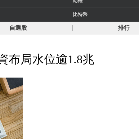
期權
比特幣
自選股
排行
資布局水位逾1.8兆