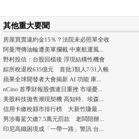
其他重大要聞
房屋買賣違約金15％？法院未必照單全收
阿曼灣傳油輪遭美軍攔截 中東航運風...
野村投信：台股回檔後 浮現結構性機會
綜所稅退稅635億元 首批3類人7/31入帳
蘋果全球開發者大會揭新 AI 功能 庫...
nCino 首季財報股價連日重挫 市場憂...
美股科技拋售潮現契機 高知特、埃森...
信用卡繳稅縣市排行榜 大新竹賺最...
男涉毒駕欠繳7.5萬元罰款 老闆陪辦...
印尼高鐵困境成「一帶一路」警訊 台...