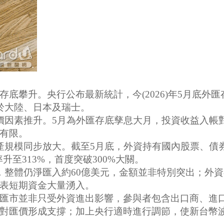
央行公布最新統計，今(2026)年5月底外匯存底達到
於大陸、日本及瑞士。
因素推升。5月為外匯存底孳息大月，投資收益入帳
有限。
規模同步放大。截至5月底，外資持有國內股票、債券
升至313%，首度突破300%大關。
整體仍淨匯入約60億美元，金額並非特別突出；外資
表短期資金大量湧入。
市並非只受外資進出影響，參與者包含出口商、進口
對匯價形成支撐；加上央行適時進行調節，使新台幣