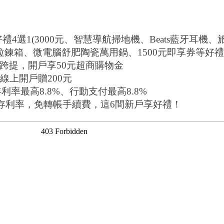
好禮4選1(3000元、智慧導航掃地機、Beats藍牙耳機
行者拉鍊箱、微電腦舒肥陶瓷萬用鍋、1500元即享券等好
轉/跨提，開戶享50元超商購物金
，線上開戶贈200元
利率最高8.8%、行動支付最高8.8%
%活存利率，免轉帳手續費，這6間新戶享好禮！