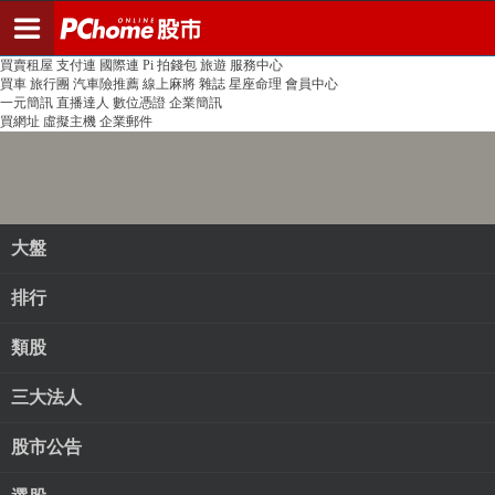
登入
註冊
PChome首頁
線上購物
24h購物
書店
露天拍賣
比比昂代購
新聞
/
氣象
股市
個人新聞台
廣告刊登
加入聯播網
全球購物
買賣租屋
支付連
國際連
Pi 拍錢包
旅遊
服務中心
買車
旅行團
汽車險推薦
線上麻將
雜誌
星座命理
會員中心
一元簡訊
直播達人
數位憑證
企業簡訊
買網址
虛擬主機
企業郵件
大盤
排行
類股
三大法人
股市公告