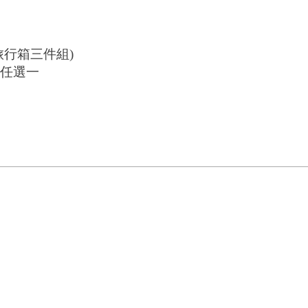
、旅行箱三件組)
禮任選一