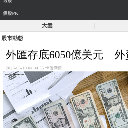
選股
個股PK
大盤
股市動態
外匯存底6050億美元 外
2026-06-10 04:04:55 卡優新聞