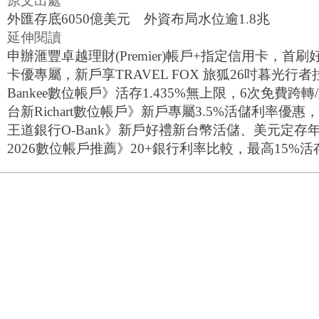
原文出處
外匯存底6050億美元 外資布局水位逾1.8兆
延伸閱讀
申辦滙豐卓越理財(Premier)帳戶+指定信用卡，首刷
卡優專屬，新戶享TRAVEL FOX 旅狐26吋暮光
Bankee數位帳戶》活存1.435%無上限，6次免費跨
台新Richart數位帳戶》新戶專屬3.5%活儲利率優惠
王道銀行O-Bank》新戶好禮新台幣活儲、美元定存年
2026數位帳戶推薦》20+銀行利率比較，最高15