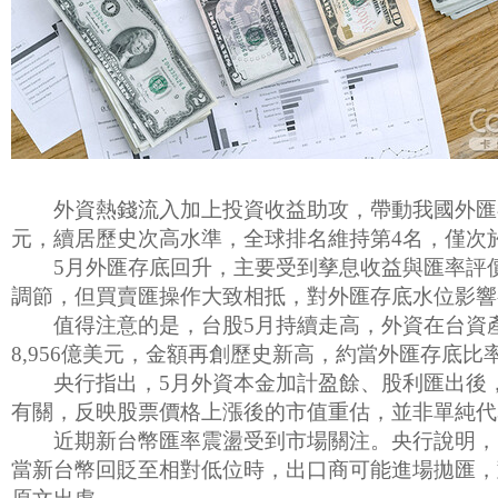
外資熱錢流入加上投資收益助攻，帶動我國外匯存底攀升。
元，續居歷史次高水準，全球排名維持第4名，僅次
5月外匯存底回升，主要受到孳息收益與匯率評價
調節，但買賣匯操作大致相抵，對外匯存底水位影響
值得注意的是，台股5月持續走高，外資在台資產
8,956億美元，金額再創歷史新高，約當外匯存底比率
央行指出，5月外資本金加計盈餘、股利匯出後，
有關，反映股票價格上漲後的市值重估，並非單純代
近期新台幣匯率震盪受到市場關注。央行說明，匯
當新台幣回貶至相對低位時，出口商可能進場拋匯，