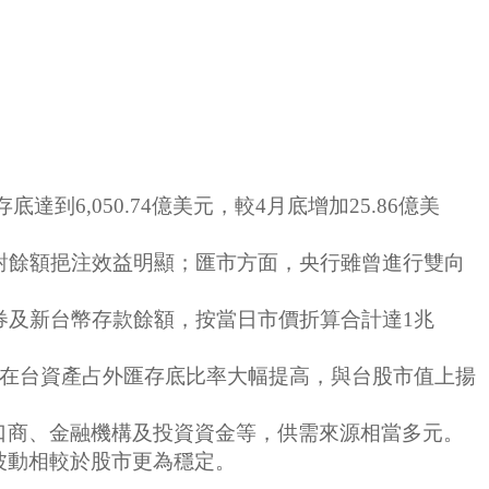
6,050.74億美元，較4月底增加25.86億美
對餘額挹注效益明顯；匯市方面，央行雖曾進行雙向
及新台幣存款餘額，按當日市價折算合計達1兆
在台資產占外匯存底比率大幅提高，與台股市值上揚
商、金融機構及投資資金等，供需來源相當多元。
波動相較於股市更為穩定。