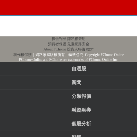
廣告刊登
隱私權聲明
消費者保護
兒童網路安全
About PChome
投資人聯絡
徵才
著作權保護
｜網路家庭版權所有、轉載必究
‧Copyright PChome Online
PChome Online and PChome are trademarks of PChome Online Inc.
自選股
新聞
分類報價
融資融券
個股分析