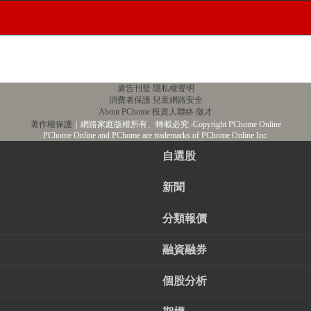
廣告刊登
隱私權聲明
消費者保護
兒童網路安全
About PChome
投資人聯絡
徵才
著作權保護
｜網路家庭版權所有、轉載必究
‧Copyright PChome Online
PChome Online and PChome are trademarks of PChome Online Inc.
自選股
新聞
分類報價
融資融券
個股分析