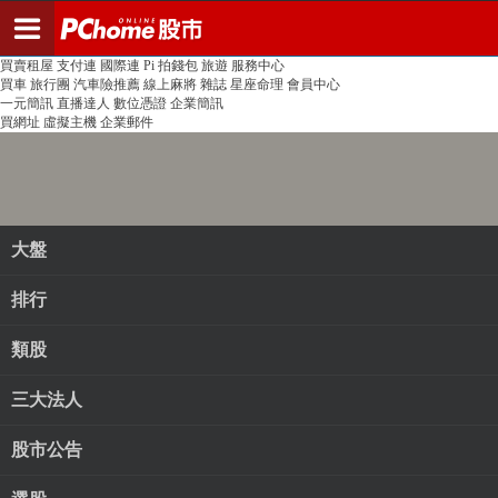
登入
註冊
PChome首頁
線上購物
24h購物
書店
露天拍賣
比比昂代購
新聞
/
氣象
股市
個人新聞台
廣告刊登
加入聯播網
全球購物
買賣租屋
支付連
國際連
Pi 拍錢包
旅遊
服務中心
買車
旅行團
汽車險推薦
線上麻將
雜誌
星座命理
會員中心
一元簡訊
直播達人
數位憑證
企業簡訊
買網址
虛擬主機
企業郵件
大盤
排行
類股
三大法人
股市公告