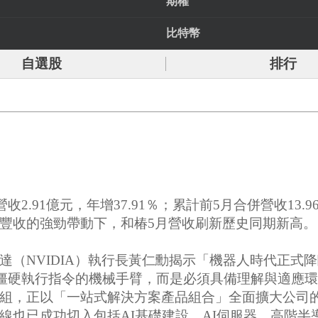
期權
比特幣
自選股
排行
2.91億元，年增37.91％；累計前5月合併營收13.
豐收的強勁帶動下，和椿5月營收刷新歷史同期新高。
（NVIDIA）執行長黃仁勳揭示「機器人時代正式
不再只是僵硬執行指令的機械手臂，而是必須具備理解與
組，正以「一站式解決方案產品組合」全面擴大公司
線也已成功切入包括AI基礎建設、AI伺服器、高階