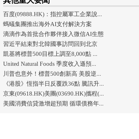
其他重大要聞
百度(09888.HK)：指控屬軍工企業說...
螞蟻集團推出海外AI支付解決方案
滴滴作為首批合作夥伴接入微信AI生態
習近平結束對北韓國事訪問回到北京
凱基將標普500目標上調至8,000點 ...
United Natural Foods 季度收入遜預...
川普也意外！標普500創新高 美股逆...
《港股》恆指半日反覆跌36點 騰訊升...
京東(09618.HK)美團(03690.HK)攜程(...
美國消費信貸激增超預期 循環債務年...