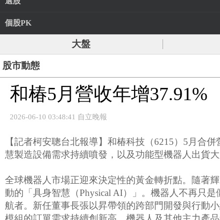
選股
個股PK
大盤
股市動態
和椿5月營收年增37.91%
2026-06-10 03:48:41 自立晚報
【記者柯安聰台北報導】和椿科技（6215）5月合併營收
慧製造設備需求持續噴發，以及功能型機器人出貨大
全球機器人市場正迎來決定性的黃金轉折點。隨著輝達
動的「具身智慧（Physical AI）」。機器人
航者。新任董事長張以昇帶領的跨部門開發與行動小
模組的訂單需求持續創新高，機器人及其他主力產品