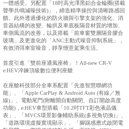
一體感受。另配置「18吋高光澤黑鋁合金輪圈(搭載
聲學共鳴減噪技術)」，締造精準操控與清晰路感回
饋。此外透過優化的防火牆與引擎支架的強化、消
音器結構的改變、輪拱及車底板隔音材質的增加、
車側風流的改善，以及搭載「前車窗雙層隔音膠合
玻璃」及更進化的「ANC主動式噪音抑制系統」，
有效消弭車室噪音，靜享愜意駕乘生活。
首度引進「雙前座通風座椅」！All-new CR-V
e:HEV淬鍊頂級數位便利座艙
在座艙科技部分全車系配置「先進智慧聯網功
能」、「Apple CarPlay & Android Auto (有線／無
線)」、電動尾門(附離開自動關閉、自訂開啟高度
功能)，e:HEV車型搭載「10.2吋TFT彩色液晶儀
表」、「MVCS環景影像輔助系統(多視角切換)」、
「道路環境虛擬實境顯示」、「腳踢感應式啟閉電