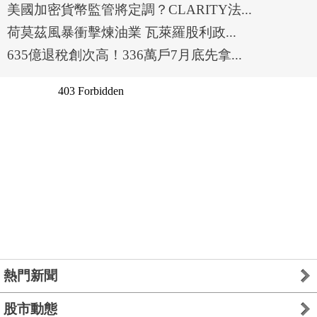
美國加密貨幣監管將定調？CLARITY法...
荷莫茲風暴衝擊煉油業 瓦萊羅股利政...
635億退稅創次高！336萬戶7月底先拿...
熱門新聞
股市動態