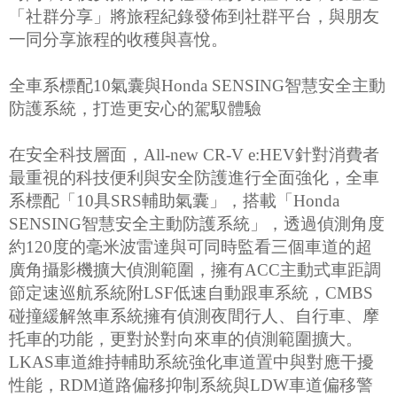
「社群分享」將旅程紀錄發佈到社群平台，與朋友
一同分享旅程的收穫與喜悅。
全車系標配10氣囊與Honda SENSING智慧安全主動
防護系統，打造更安心的駕馭體驗
在安全科技層面，All-new CR-V e:HEV針對消費者
最重視的科技便利與安全防護進行全面強化，全車
系標配「10具SRS輔助氣囊」，搭載「Honda
SENSING智慧安全主動防護系統」，透過偵測角度
約120度的毫米波雷達與可同時監看三個車道的超
廣角攝影機擴大偵測範圍，擁有ACC主動式車距調
節定速巡航系統附LSF低速自動跟車系統，CMBS
碰撞緩解煞車系統擁有偵測夜間行人、自行車、摩
托車的功能，更對於對向來車的偵測範圍擴大。
LKAS車道維持輔助系統強化車道置中與對應干擾
性能，RDM道路偏移抑制系統與LDW車道偏移警