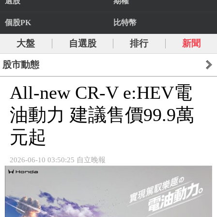
選股
期權
個股PK
比特幣
大盤
自選股
排行
新聞
股市動態
All-new CR-V e:HEV電
油動力 建議售價99.9萬
元起
2026-06-10 03:50:25 自立晚報