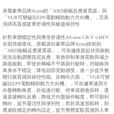
承襲豪華品牌Acura的「ARD振幅反應避震器」與
「VGR可變齒比EPS電動輔助動力方向機」，完美
演繹高質感駕乘舒適性與敏捷操控性
針對車體穩定性與乘坐舒適性All-new CR-V e:HEV
全面持續進化，搭載源自豪華品牌Acura技術的
「ARD振幅反應避震器」，可依據路面起伏與振動
狀況自動調整阻尼反應，有效抑制車身晃動與減少
路面振動，即使於崎嶇不平路面行駛時，仍能維持
車身水平穩定，降低頭部晃動感受，進一步提升整
體行路質感與操控性能。在轉向方面，「VGR可變
齒比EPS電動輔助動力方向機」，可依據車速與方
向盤轉動角度，於低速行駛、停車或都會區時，透
過直接轉向反應，降低方向盤操作幅度，即可順利
轉向，提升靈活性與便利性；而於高速巡航時，則
透過較穩定的轉向設定，提升整體駕馭質感與人車