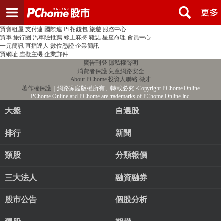
登入
註冊
PChome首頁
線上購物
24h購物
書店
露天拍賣
比比昂代購
新聞
/
氣象
股市
個人新聞台
廣告刊登
加入聯播網
全球購物
買賣租屋
支付連
國際連
Pi 拍錢包
旅遊
服務中心
買車
旅行團
汽車險推薦
線上麻將
雜誌
星座命理
會員中心
一元簡訊
直播達人
數位憑證
企業簡訊
買網址
虛擬主機
企業郵件
廣告刊登
隱私權聲明
消費者保護
兒童網路安全
About PChome
投資人聯絡
徵才
著作權保護
｜網路家庭版權所有、轉載必究
‧Copyright PChome Online
PChome Online and PChome are trademarks of PChome Online Inc.
大盤
自選股
排行
新聞
類股
分類報價
三大法人
融資融券
股市公告
個股分析