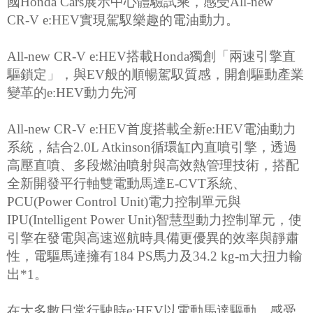
國Honda Cars展示中心體驗試乘，感受All-new
CR‑V e:HEV實現駕馭樂趣的電油動力。
All-new CR-V e:HEV搭載Honda獨創「兩速引擎直
驅鎖定」，與EV般的順暢駕馭質感，開創驅動產業
變革的e:HEV動力先河
All-new CR-V e:HEV首度搭載全新e:HEV電油動力
系統，結合2.0L Atkinson循環缸內直噴引擎，透過
高壓直噴、多段燃油噴射與高效熱管理技術，搭配
全新開發平行軸雙電動馬達E-CVT系統、
PCU(Power Control Unit)電力控制單元與
IPU(Intelligent Power Unit)智慧型動力控制單元，使
引擎在發電與高速巡航時具備更優異的效率與靜肅
性，電驅馬達擁有184 PS馬力及34.2 kg-m大扭力輸
出*1。
在大多數日常行駛時e:HEV以電動馬達驅動，感受