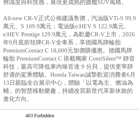
辨識度與科技感，展現更成熟的旗艦SUV風格。
All-new CR-V正式公佈建議售價，汽油版VTi-S 99.9
萬元、S 109.9萬元；電油版e:HEV S 122.9萬元、
e:HEV Prestige 129.9萬元，為歡慶CR-V上市，2026
年9月底前領牌CR-V全車系，享德國馬牌輪胎
PremiumContact C 18,000元加價購優惠。德國馬牌
輪胎 PremiumContact C 搭載獨家 ContiSilent™ 靜音
科技，最高可降低車內噪音達 9 分貝，提供更寧靜
舒適的駕乘體驗。Honda Taiwan誠摯歡迎消費者6月
13日親臨全台展示中心，體驗「以電為主、燃油為
輔」的智慧移動樂趣，持續改寫新世代革新休旅的
進化方向。