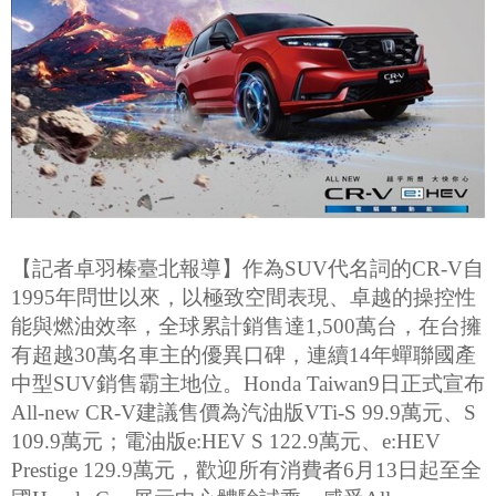
【記者卓羽榛臺北報導】作為SUV代名詞的CR-V自
1995年問世以來，以極致空間表現、卓越的操控性
能與燃油效率，全球累計銷售達1,500萬台，在台擁
有超越30萬名車主的優異口碑，連續14年蟬聯國產
中型SUV銷售霸主地位。Honda Taiwan9日正式宣布
All-new CR-V建議售價為汽油版VTi-S 99.9萬元、S
109.9萬元；電油版e:HEV S 122.9萬元、e:HEV
Prestige 129.9萬元，歡迎所有消費者6月13日起至全