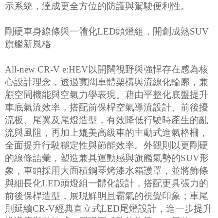
示系統，達成更全方位的防護與駕駛便利性。
剛硬車身線條與一體化LED頭燈組，開創成熟SUV
旗艦新風格
All-new CR-V e:HEV以開闊視野與強悍存在感為核
心設計理念，透過寬闊車體架構與流線化輪廓，兼
顧空間機能與空氣力學表現。藉由平整化底盤提升
車底氣流效率，搭配前保桿空氣導流設計、前後擾
流板、尾翼及尾燈造型，有效降低行駛時產生的亂
流與風阻，再加上媲美高級車的主動式進氣格柵，
全面提升行駛穩定性與節能效率。外觀則以更剛硬
的線條語彙，塑造兼具運動感與旗艦氣勢的SUV形
象，車頭採用大面積鋼琴烤漆水箱護罩，並將飾條
與細長化LED頭燈組一體化設計，搭配更具張力的
前後保桿造型，展現鮮明且霸氣的視覺印象；車尾
則延續CR-V經典直立式LED尾燈設計，進一步提升