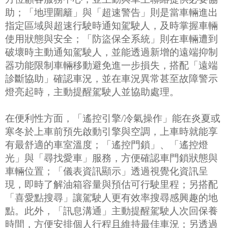
助；「地理圍籬」與「超速警告」則是當車輛進出
指定區域與超速行駛時通知駕駛人，及時掌握車輛
使用狀態與安全；「防盜保全系統」則在車輛遭到
破壞時主動通知駕駛人，並能透過新增的遠端抑制
器功能限制車輛移動避免進一步損失，搭配「遠端
診斷協助」確認車況，並在車況異常甚至故障警示
燈亮起時，主動提醒駕駛人並協助處理。
在便利性方面，「遙控引擎/冷氣操作」能在炎夏或
寒冬於上車前預先啟動引擎與空調，上車時就能享
有最舒適的車室溫度；「遙控門鎖」、「遙控燈
光」與「尋找愛車」服務，方便確認車門鎖狀態與
車輛位置；「儀表資訊顯示」透過視覺化資訊呈
現，即時了解油箱容量與預估可行駛里程；另搭配
「喜愛點搜尋」讓駕駛人更有效率搜尋感興趣的地
點。此外，「訊息溝通」主動提醒駕駛人次回保養
時間，方便安排個人行程且維持最佳車況；另透過