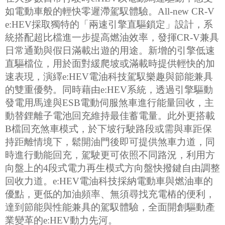
如電動車般的輕快零遲滯駕馭體驗。All-new CR-V
e:HEV採取獨特的「兩速引擎直驅鎖定」設計，系
統搭配超比檔進一步提高燃油效率，發揮CR-V兼具
日常通勤與假日滿載出遊的用途。新增的引擎低速
直驅檔位，用於面對緩爬坡或滿載時提供輕快的加
速表現，演繹e:HEV電油科技駕馭樂趣與節能兼具
的雙重優勢。同時藉由e:HEV系統，透過引擎驅動
發電用馬達與ESB電動伺服煞車進行能量回收，主
動替鋰離子電池回充維持最佳蓄電量。此外更搭載
B檔回充煞車模式，於下坡行駛路段或需與車距保
持距離情境下，鬆開油門後即可提供煞車力道，同
時進行動能回充，駕駛更可依照不同路況，利用方
向盤上的4段式電力再生模式方向盤快撥鍵自由調整
回收力道。e:HEV電油科技採納電動車與燃油車的
優點，更低的加油頻率、無須尋找充電樁的便利，
達到節能與性能兼具的駕馭體驗，全面開創驅動產
業變革的e:HEV動力先河。