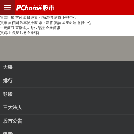
登入
註冊
PChome首頁
線上購物
24h購物
書店
露天拍賣
比比昂代購
新聞
/
氣象
股市
個人新聞台
廣告刊登
加入聯播網
全球購物
買賣租屋
支付連
國際連
Pi 拍錢包
旅遊
服務中心
買車
旅行團
汽車險推薦
線上麻將
雜誌
星座命理
會員中心
一元簡訊
直播達人
數位憑證
企業簡訊
買網址
虛擬主機
企業郵件
大盤
排行
類股
三大法人
股市公告