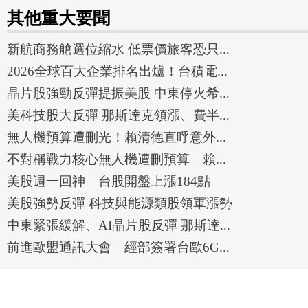
其他重大要聞
新航商務艙選位縮水 低票價旅客恐只...
2026全球百大企業排名出爐！台積電...
晶片股強勁反彈提振美股 中東停火希...
美科技股大反彈 那斯達克領漲、費半...
無人機預算遭刪光！賴清德直呼意外...
不對稱戰力核心無人機遭刪預算 賴...
美股週一回神 台股開盤上漲184點
美股強勢反彈 科技與能源類股領軍漲勢
中東緊張緩解、AI晶片股反彈 那斯達...
前進歐盟通訊大會 經部簽署台歐6G...