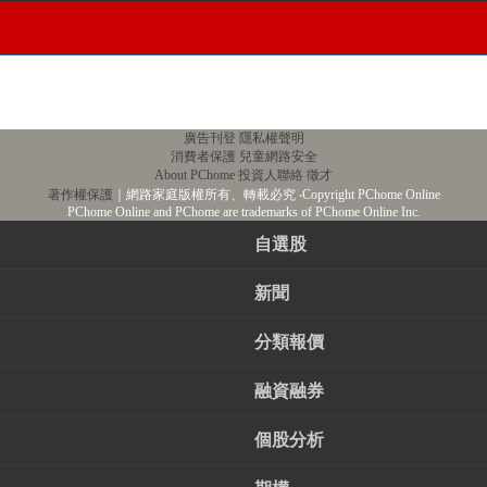
廣告刊登
隱私權聲明
消費者保護
兒童網路安全
About PChome
投資人聯絡
徵才
著作權保護
｜網路家庭版權所有、轉載必究
‧Copyright PChome Online
PChome Online and PChome are trademarks of PChome Online Inc.
自選股
新聞
分類報價
融資融券
個股分析