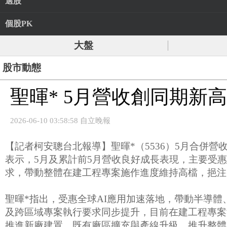
選股
個股PK
大盤
股市動態
聖暉* 5月營收創同期新高
2026-06-10 03:58:58 自立晚報
【記者柯安聰台北報導】聖暉*（5536）5月合併營收
表示，5月及累計前5月營收良好成長表現，主要受
求，帶動整體在建工程專案施作進度維持高檔，挹注
聖暉*指出，受惠全球AI應用加速落地，帶動半導
及跨區域專案執行要求同步提升，目前在建工程專案
推進新廠建置、既有廠區擴充與產線升級，推升整體