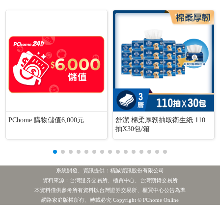
PChome 購物儲值6,000元
舒潔 棉柔厚韌抽取衛生紙 110
抽X30包/箱
系統開發、資訊提供：精誠資訊股份有限公司
資料來源：台灣證券交易所、櫃買中心、台灣期貨交易所
本資料僅供參考所有資料以台灣證券交易所、櫃買中心公告為準
[公告] 譁裕:公告本公司董事會通過115年第二季合併財務報告
熱門新聞
網路家庭版權所有、轉載必究 Copyright © PChome Online
1.世 界
2.聯 電
3.富邦金
4.中美晶
5.金 居
投信賣超