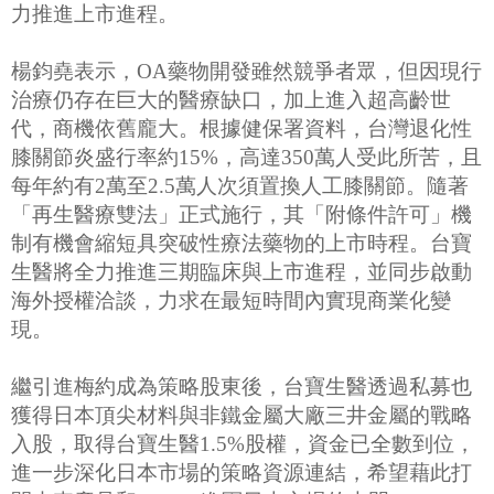
力推進上市進程。
楊鈞堯表示，OA藥物開發雖然競爭者眾，但因現行
治療仍存在巨大的醫療缺口，加上進入超高齡世
代，商機依舊龐大。根據健保署資料，台灣退化性
膝關節炎盛行率約15%，高達350萬人受此所苦，且
每年約有2萬至2.5萬人次須置換人工膝關節。隨著
「再生醫療雙法」正式施行，其「附條件許可」機
制有機會縮短具突破性療法藥物的上市時程。台寶
生醫將全力推進三期臨床與上市進程，並同步啟動
海外授權洽談，力求在最短時間內實現商業化變
現。
繼引進梅約成為策略股東後，台寶生醫透過私募也
獲得日本頂尖材料與非鐵金屬大廠三井金屬的戰略
入股，取得台寶生醫1.5%股權，資金已全數到位，
進一步深化日本市場的策略資源連結，希望藉此打