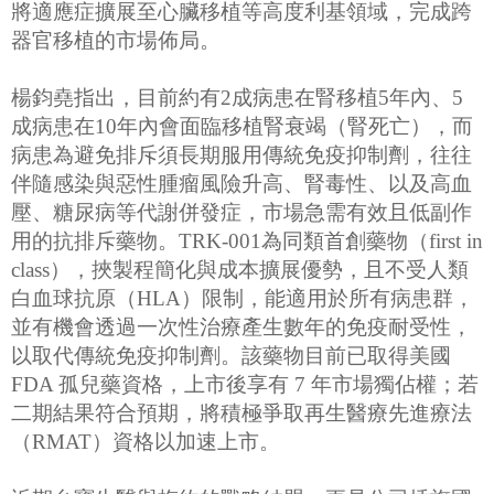
將適應症擴展至心臟移植等高度利基領域，完成跨
器官移植的市場佈局。
楊鈞堯指出，目前約有2成病患在腎移植5年內、5
成病患在10年內會面臨移植腎衰竭（腎死亡），而
病患為避免排斥須長期服用傳統免疫抑制劑，往往
伴隨感染與惡性腫瘤風險升高、腎毒性、以及高血
壓、糖尿病等代謝併發症，市場急需有效且低副作
用的抗排斥藥物。TRK-001為同類首創藥物（first in
class），挾製程簡化與成本擴展優勢，且不受人類
白血球抗原（HLA）限制，能適用於所有病患群，
並有機會透過一次性治療產生數年的免疫耐受性，
以取代傳統免疫抑制劑。該藥物目前已取得美國
FDA 孤兒藥資格，上市後享有 7 年市場獨佔權；若
二期結果符合預期，將積極爭取再生醫療先進療法
（RMAT）資格以加速上市。