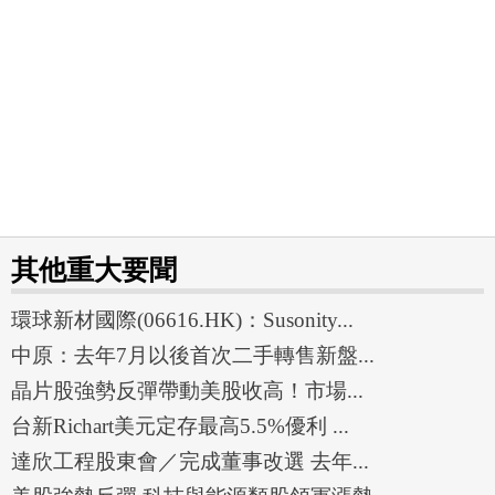
其他重大要聞
環球新材國際(06616.HK)：Susonity...
中原：去年7月以後首次二手轉售新盤...
晶片股強勢反彈帶動美股收高！市場...
台新Richart美元定存最高5.5%優利 ...
達欣工程股東會／完成董事改選 去年...