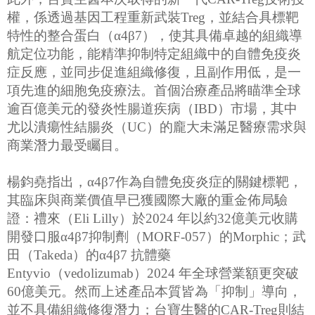
權，係透過基因工程重新武裝Treg，並結合具標靶
特性的整合蛋白（α4β7），使其具備卓越的組織導
航定位功能，能精準抑制特定組織中的自體免疫炎
症反應，並同步促進組織修復，且副作用低，是一
項先進的細胞免疫療法。首個治療產品將瞄準全球
逾百億美元的發炎性腸道疾病（IBD）市場，其中
尤以潰瘍性結腸炎（UC）的龐大未滿足醫療需求與
商業潛力最受矚目。
楊鈞堯指出，α4β7作為自體免疫炎症的關鍵標靶，
其臨床與商業價值早已獲國際大廠的重金佈局驗
證：禮來（Eli Lilly）於2024 年以約32億美元收購
開發口服α4β7抑制劑（MORF-057）的Morphic；武
田（Takeda）的α4β7 抗體藥
Entyvio（vedolizumab）2024 年全球營業額更突破
60億美元。然而上述產品本質皆為「抑制」導向，
並不具備組織修復潛力；台寶生醫的CAR-Treg則結