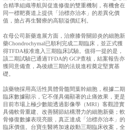
合精準組織導航與促進修復的雙重機制，有機會在
同一標靶賽道上提供「治標亦治本」的差異化價
值，搶占再生醫療的高額溢價紅利。
在母公司新藥進展方面，治療膝骨關節炎的細胞新
藥Chondrochymal已順利完成二期臨床，並正式獲
得TFDA核准進入三期臨床試驗。值得一提的是，
該二期試驗已通過TFDA的 GCP查核，結案報告亦
獲同意備查，為後續三期的法規進程奠定堅實基
礎。
該藥物採用高活性異體骨髓間葉幹細胞，根據二期
臨床數據顯示，它不僅具備顯著的止痛效果，更是
目前市場上極少數能透過影像學（MRI）客觀證實
具備軟骨重建、改善關節結構潛力的細胞新藥；軟
骨修復數據表現亮眼，真正達成「治標亦治本」的
臨床價值。台寶生醫將加速啟動三期臨床收案，全