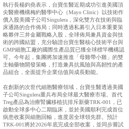
執行長楊鈞堯表示，台寶生醫近期成功引進美國頂
尖醫療機構梅約醫學中心（Mayo Clinic）以技術作
價入股美國子公司Singulera，深化雙方在技術與臨
床通路的合作佈局；同時透過私募引入日本重要策
略夥伴三井金屬戰略入股，全球佈局兼具資金與技
術的跨國結盟，充分驗證台寶生醫核心技術平台與
GMP細胞工廠的國際生產品質已獲全球標竿機構認
可。今年起，集團將加速推進「母雞帶小雞」的雙
主軸藥物開發策略，打造兼具抗風險與高韌性的產
品組合，全面提升企業估值與成長動能。
在創新的次世代細胞醫療領域，台寶生醫透過美國
子公司Singulera重兵布局全球最大醫療市場。首代
Treg產品為治療腎臟移植抗排斥新藥TRK-001，已
啟動全球多中心二期臨床，並於美國順利完成首位
病患收案與細胞回輸，進度居全球領先群。預計
TRK-001將於2026年底完成全部收案，並同步嘗試