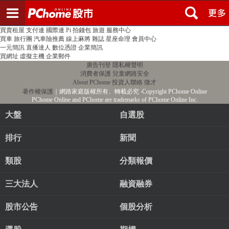
登入
註冊
PChome首頁
線上購物
24h購物
書店
露天拍賣
比比昂代購
新聞
/
氣象
股市
個人新聞台
廣告刊登
加入聯播網
全球購物
買賣租屋
支付連
國際連
Pi 拍錢包
旅遊
服務中心
買車
旅行團
汽車險推薦
線上麻將
雜誌
星座命理
會員中心
一元簡訊
直播達人
數位憑證
企業簡訊
買網址
虛擬主機
企業郵件
廣告刊登
隱私權聲明
消費者保護
兒童網路安全
About PChome
投資人聯絡
徵才
著作權保護
｜網路家庭版權所有、轉載必究
‧Copyright PChome Online
PChome Online and PChome are trademarks of PChome Online Inc.
大盤
自選股
排行
新聞
類股
分類報價
三大法人
融資融券
股市公告
個股分析