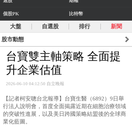
選股
期權
個股PK
比特幣
大盤
自選股
排行
新聞
股市動態
台寶雙主軸策略 全面提
升企業估值
2026-06-10 04:12:50 自立晚報
【記者柯安聰台北報導】台寶生醫（6892）9日舉
行法人說明會，首度全面揭露近期在細胞治療領域
的突破性進展，以及美日跨國策略結盟後的全球商
業化藍圖。