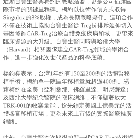
近期台寶生醫與梅約的戰略結盟，更是公司插旗國
際市場的關鍵里程碑。梅約以技術作價方式取得
Singulera的8%股權，成為長期戰略夥伴。這項合作
不僅在技術上協助台寶生醫從 Treg抗排斥延伸切入
基因修飾CAR-Treg治療自體免疫疾病領域，更帶來
臨床資源的大升級。台寶生醫同時與哈佛大學
（Harvard）相關團隊建立CAR-Treg領域的學術合
作，進一步強化次世代產品的科學底蘊。
楊鈞堯表示，台灣1年約有150至200例的活體腎移
植手術，梅約單一院區年移植量就超過400例。憑
藉梅約在全美（亞利桑那、佛羅里達、明尼蘇達）
及西北大學紀念醫院的臨床網絡，不僅顯著放大
TRK-001的收案量能，搶先鎖定美國上億美元的活
體器官移植市場，更為未來上市後的實際醫療推廣
鋪路。
此外，台寶生醫本次取得的新一代CAR-Treg技術授