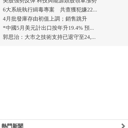
美股強勢反彈 科技與能源類股領軍漲勢
6大系統執行緝毒專案 共查獲犯嫌22...
4月批發庫存由初值上調；銷售跳升
*中國5月美元計出口按年升19.4% 預...
郭思治：大市之技術支持已退守至24,...
熱門新聞