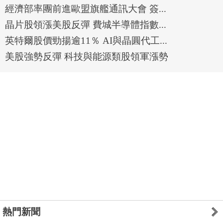
經濟部率團前進歐盟旗艦通訊大會 簽...
晶片股領漲美股反彈 費城半導體指數...
英特爾股價勁揚逾11％ AI與晶圓代工...
美股強勢反彈 科技與能源類股領軍漲勢
熱門新聞