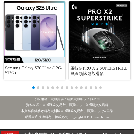
Samsung Galaxy S26 Ultra (12G/
羅技G PRO X 2 SUPERSTRIKE
512G)
無線類比遊戲滑鼠
系統開發、資訊提供：精誠資訊股份有限公司
資料來源：台灣證券交易所、櫃買中心、台灣期貨交易所
本資料僅供參考所有資料以台灣證券交易所、櫃買中心公告為準
[公告] 德麥:公告本公司董事會補選第二屆永續發展委員會委員一席
最新新聞
網路家庭版權所有、轉載必究 Copyright © PChome Online
1.主動統一全球創新
2.緯 創
3.聯 電
4.世 界
投信賣超