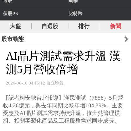
選股
期權
個股PK
比特幣
大盤
自選股
排行
新聞
股市動態
AI晶片測試需求升溫 漢
測5月營收倍增
2026-06-10 04:15:12 自立晚報
【記者柯安聰台北報導】漢民測試（7856）5月營
收4.26億元，與去年同期比較年增104.39%，主要
受惠於AI晶片測試需求持續升溫，推升熱管理模
組、相關客製化產品及工程服務需求同步成長。