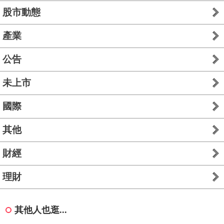
股市動態
產業
公告
未上市
國際
其他
財經
理財
其他人也逛...