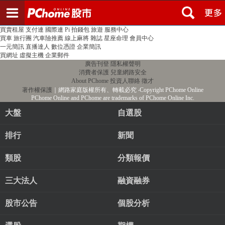
登入
註冊
PChome首頁
線上購物
24h購物
書店
露天拍賣
比比昂代購
新聞
/
氣象
股市
個人新聞台
廣告刊登
加入聯播網
全球購物
買賣租屋
支付連
國際連
Pi 拍錢包
旅遊
服務中心
買車
旅行團
汽車險推薦
線上麻將
雜誌
星座命理
會員中心
一元簡訊
直播達人
數位憑證
企業簡訊
買網址
虛擬主機
企業郵件
廣告刊登
隱私權聲明
消費者保護
兒童網路安全
About PChome
投資人聯絡
徵才
著作權保護
｜網路家庭版權所有、轉載必究
‧Copyright PChome Online
PChome Online and PChome are trademarks of PChome Online Inc.
大盤
自選股
排行
新聞
類股
分類報價
三大法人
融資融券
股市公告
個股分析