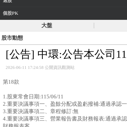
選股
個股PK
大盤
股市動態
[公告] 中環:公告本公司
2026-06-11 17:24:58 公開資訊觀測站
第18款
1.股東常會日期:115/06/11
2.重要決議事項一、盈餘分配或盈虧撥補:通過承認
3.重要決議事項二、章程修訂:無
4.重要決議事項三、營業報告書及財務報表:通過承
財務報表案。