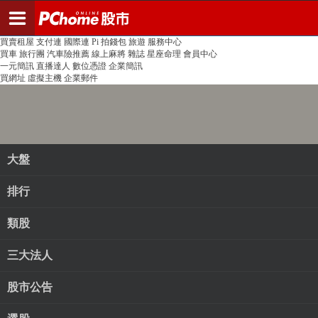
登入
註冊
PChome首頁
線上購物
24h購物
書店
露天拍賣
比比昂代購
新聞
/
氣象
股市
個人新聞台
廣告刊登
加入聯播網
全球購物
買賣租屋
支付連
國際連
Pi 拍錢包
旅遊
服務中心
買車
旅行團
汽車險推薦
線上麻將
雜誌
星座命理
會員中心
一元簡訊
直播達人
數位憑證
企業簡訊
買網址
虛擬主機
企業郵件
大盤
排行
類股
三大法人
股市公告