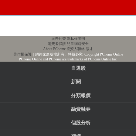
廣告刊登
隱私權聲明
消費者保護
兒童網路安全
About PChome
投資人聯絡
徵才
著作權保護
｜網路家庭版權所有、轉載必究
‧Copyright PChome Online
PChome Online and PChome are trademarks of PChome Online Inc.
自選股
新聞
分類報價
融資融券
個股分析