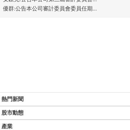
優群:公告本公司審計委員會委員任期...
熱門新聞
股市動態
產業