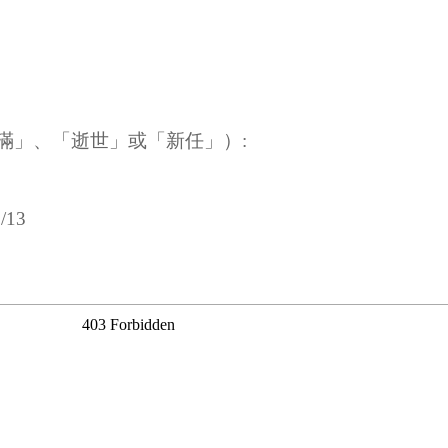
滿」、「逝世」或「新任」）:
/13