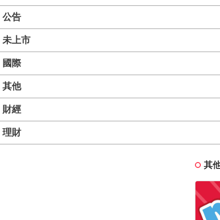
公告
未上市
國際
其他
財經
理財
其他