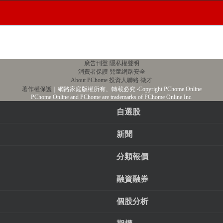
廣告刊登
隱私權聲明
消費者保護
兒童網路安全
About PChome
投資人聯絡
徵才
著作權保護
｜網路家庭版權所有、轉載必究
‧Copyright PChome Online
PChome Online and PChome are trademarks of PChome Online Inc.
自選股
新聞
分類報價
融資融券
個股分析