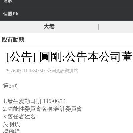
選股
個股PK
大盤
股市動態
[公告] 圓剛:公告本公
2026-06-11 18:43:45 公開資訊觀測站
第6款
1.發生變動日期:115/06/11
2.功能性委員會名稱:審計委員會
3.舊任者姓名:
吳明欽
楊瑞祥