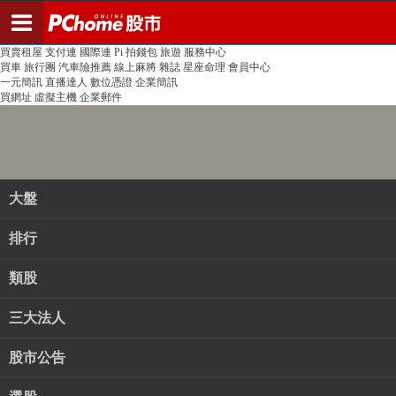
登入
註冊
PChome首頁
線上購物
24h購物
書店
露天拍賣
比比昂代購
新聞
/
氣象
股市
個人新聞台
廣告刊登
加入聯播網
全球購物
買賣租屋
支付連
國際連
Pi 拍錢包
旅遊
服務中心
買車
旅行團
汽車險推薦
線上麻將
雜誌
星座命理
會員中心
一元簡訊
直播達人
數位憑證
企業簡訊
買網址
虛擬主機
企業郵件
大盤
排行
類股
三大法人
股市公告