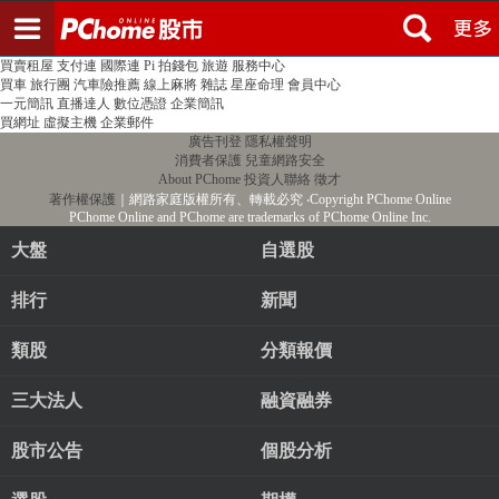
登入
註冊
PChome首頁
線上購物
24h購物
書店
露天拍賣
比比昂代購
新聞
/
氣象
股市
個人新聞台
廣告刊登
加入聯播網
全球購物
買賣租屋
支付連
國際連
Pi 拍錢包
旅遊
服務中心
買車
旅行團
汽車險推薦
線上麻將
雜誌
星座命理
會員中心
一元簡訊
直播達人
數位憑證
企業簡訊
買網址
虛擬主機
企業郵件
廣告刊登
隱私權聲明
消費者保護
兒童網路安全
About PChome
投資人聯絡
徵才
著作權保護
｜網路家庭版權所有、轉載必究
‧Copyright PChome Online
PChome Online and PChome are trademarks of PChome Online Inc.
大盤
自選股
排行
新聞
類股
分類報價
三大法人
融資融券
股市公告
個股分析