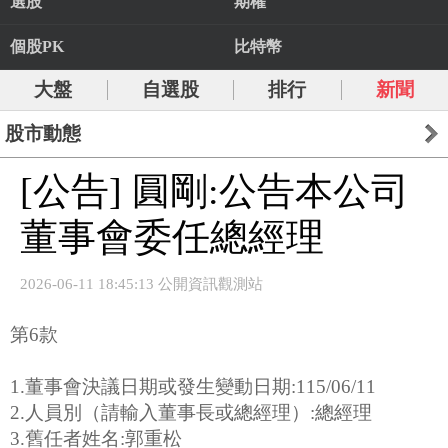
選股
期權
個股PK
比特幣
大盤
自選股
排行
新聞
股市動態
[公告] 圓剛:公告本公司
董事會委任總經理
2026-06-11 18:45:13 公開資訊觀測站
第6款
1.董事會決議日期或發生變動日期:115/06/11
2.人員別（請輸入董事長或總經理）:總經理
3.舊任者姓名:郭重松