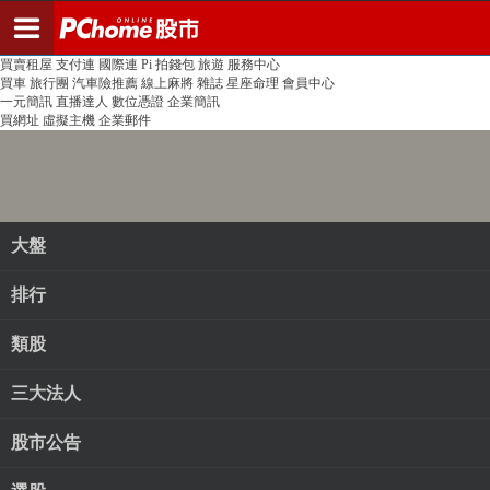
登入
註冊
PChome首頁
線上購物
24h購物
書店
露天拍賣
比比昂代購
新聞
/
氣象
股市
個人新聞台
廣告刊登
加入聯播網
全球購物
買賣租屋
支付連
國際連
Pi 拍錢包
旅遊
服務中心
買車
旅行團
汽車險推薦
線上麻將
雜誌
星座命理
會員中心
一元簡訊
直播達人
數位憑證
企業簡訊
買網址
虛擬主機
企業郵件
大盤
排行
類股
三大法人
股市公告