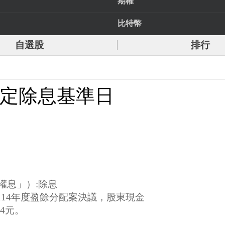
期權
比特幣
自選股
排行
訂定除息基準日
權息」）:除息
過114年度盈餘分配案決議，股東現金
34元。