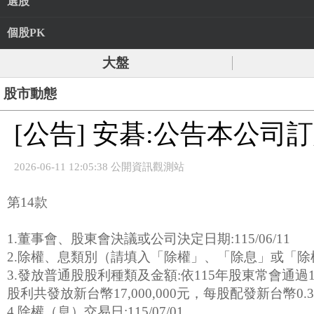
選股
個股PK
大盤
股市動態
[公告] 安碁:公告本公司
2026-06-11 12:05:38 公開資訊觀測站
第14款
1.董事會、股東會決議或公司決定日期:115/06/11
2.除權、息類別（請填入「除權」、「除息」或「除
3.發放普通股股利種類及金額:依115年股東常會通
股利共發放新台幣17,000,000元，每股配發新台幣0.
4.除權（息）交易日:115/07/01