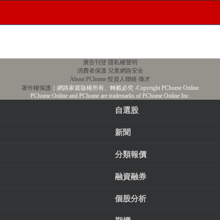
廣告刊登
隱私權聲明
消費者保護
兒童網路安全
About PChome
投資人聯絡
徵才
著作權保護
｜網路家庭版權所有、轉載必究
‧Copyright PChome Online
PChome Online and PChome are trademarks of PChome Online Inc.
自選股
新聞
分類報價
融資融券
個股分析