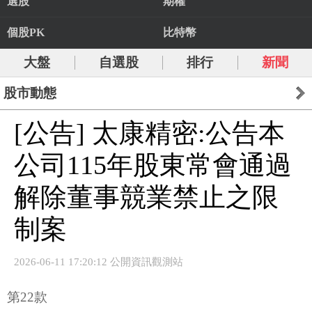
選股
期權
個股PK
比特幣
大盤
自選股
排行
新聞
股市動態
[公告] 太康精密:公告本
公司115年股東常會通過
解除董事競業禁止之限
制案
2026-06-11 17:20:12 公開資訊觀測站
第22款