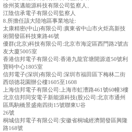
徐州英邁能源科技有限公司監察人、
江陰信承電子有限公司監察人
8.所擔任該大陸地區事業地址:
太康精密(中山)有限公司:廣東省中山市火炬高新技
術開發區科技東路46號
優群(北京)科技有限公司:北京市海淀區西門路2號吉
友大廈5005室
香港信邦電子有限公司:香港九龍官塘開源道50號利
寶時中心1805室
信邦電子(深圳)有限公司:深圳市福田區下梅林二街
西頌德花園辦公樓1605至1608
上海信邦電子有限公司:上海市虹漕路461號60幢3樓
北京信邦同安電子新能源科技(股)公司:北京市通州
區馬駒橋景盛南四街15號聯東U谷
26號
桐城信邦電子有限公司:安徽省桐城經濟開發區興隆
路168號