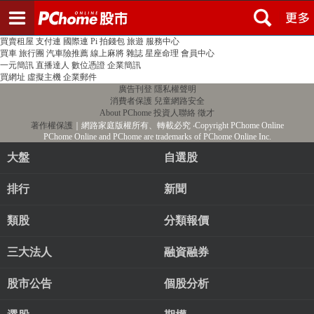
登入
註冊
PChome首頁
線上購物
24h購物
書店
露天拍賣
比比昂代購
新聞
/
氣象
股市
個人新聞台
廣告刊登
加入聯播網
全球購物
買賣租屋
支付連
國際連
Pi 拍錢包
旅遊
服務中心
買車
旅行團
汽車險推薦
線上麻將
雜誌
星座命理
會員中心
一元簡訊
直播達人
數位憑證
企業簡訊
買網址
虛擬主機
企業郵件
廣告刊登
隱私權聲明
消費者保護
兒童網路安全
About PChome
投資人聯絡
徵才
著作權保護
｜網路家庭版權所有、轉載必究
‧Copyright PChome Online
PChome Online and PChome are trademarks of PChome Online Inc.
大盤
自選股
排行
新聞
類股
分類報價
三大法人
融資融券
股市公告
個股分析