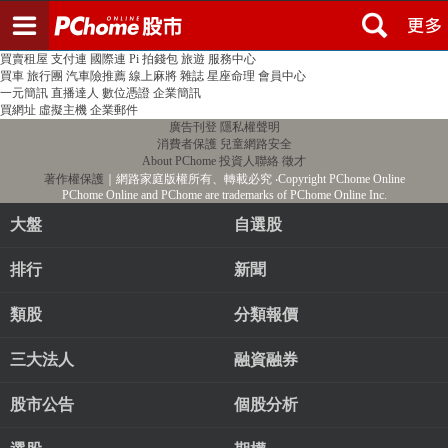
登入
註冊
PChome首頁
線上購物
24h購物
書店
露天拍賣
比比昂代購
新聞
/
氣象
股市
個人新聞台
廣告刊登
加入聯播網
全球購物
買賣租屋
支付連
國際連
Pi 拍錢包
旅遊
服務中心
買車
旅行團
汽車險推薦
線上麻將
雜誌
星座命理
會員中心
一元簡訊
直播達人
數位憑證
企業簡訊
買網址
虛擬主機
企業郵件
廣告刊登
隱私權聲明
消費者保護
兒童網路安全
About PChome
投資人聯絡
徵才
著作權保護
｜網路家庭版權所有、轉載必究
‧Copyright PChome Online
PChome Online and PChome are trademarks of PChome Online Inc.
大盤
自選股
排行
新聞
類股
分類報價
三大法人
融資融券
股市公告
個股分析