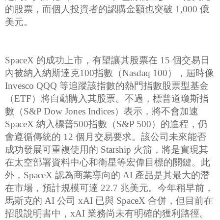
的股票，而個人投資者的認購金額也突破 1,000 億
美元。
SpaceX 的成功上市，有望讓其股票在 15 個交易日
內被納入納斯達克100指數（Nasdaq 100），屆時像
Invesco QQQ 等追蹤該指數的熱門指數股票型基金
（ETF）將自動購入其股票。不過，標普道瓊斯指
數（S&P Dow Jones Indices）表示，將不會加速
SpaceX 納入標普500指數（S&P 500）的進程，仍
會遵循傳統的 12 個月交易要求。該公司未來能否
成功發展可重複使用的 Starship 火箭，將是實現其
在太空部署資料中心和衛星等宏偉目標的關鍵。此
外，SpaceX 認為商業導向的 AI 產品是其最大的潛
在市場，預計規模可達 22.7 兆美元。今年稍早前，
馬斯克的 AI 公司 xAI 已與 SpaceX 合併，但目前在
招股說明書中，xAI 業務尚未有明確的獲利路徑。