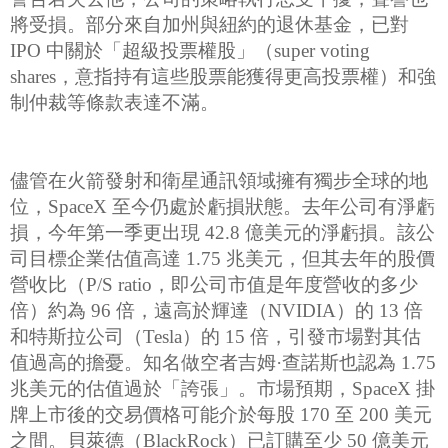
將受損。部分來自加州與紐約的退休基金，已對
IPO 中關於「超級投票權股」（super voting
shares，意指持有這些股票能獲得更高投票權）和強
制仲裁等條款表達不滿。
儘管在火箭發射和衛星通訊領域擁有獨步全球的地
位，SpaceX 至今仍處於虧損狀態。去年公司有淨虧
損，今年第一季更出現 42.8 億美元的淨虧損。該公
司目標企業估值高達 1.75 兆美元，但其去年的股價
營收比（P/S ratio，即公司市值是年度營收的多少
倍）約為 96 倍，遠高於輝達（NVIDIA）的 13 倍
和特斯拉公司（Tesla）的 15 倍，引發市場對其估
值過高的擔憂。知名做空者吉姆·查諾斯也認為 1.75
兆美元的估值過於「誇張」。市場預期，SpaceX 掛
牌上市後的交易價格可能介於每股 170 至 200 美元
之間。貝萊德（BlackRock）已訂購至少 50 億美元