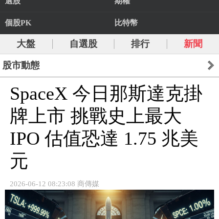
選股
期權
個股PK
比特幣
大盤
自選股
排行
新聞
股市動態
SpaceX 今日那斯達克掛
牌上市 挑戰史上最大
IPO 估值恐達 1.75 兆美
元
2026-06-12 08:23:08 商傳媒