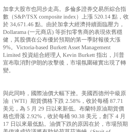
加拿大股市也同步走高。多倫多證券交易所綜合指
數（S&P/TSX composite index）上漲 520.14 點，收
於 34,671.46 點。由於加拿大經濟持續面臨壓力，
Dollarama (一元商店) 等折扣零售商的表現依舊穩
健，其股價在公布優於預期的第一季財報後大漲
9%。Victoria-based Burkett Asset Management
Limited 投資組合經理人 Kevin Burkett 指出，川普
宣布取消對伊朗的攻擊後，市場氛圍確實出現了轉
變。
與此同時，國際油價大幅下挫。美國西德州中級原
油（WTI）期貨價格下跌 2.58%，收於每桶 87.71
美元，為 5 月 29 日以來新低。布蘭特原油期貨價
格也滑落 2.92%，收於每桶 90.38 美元，創下 4 月
17 日以來最低點。油價下跌的原因在於，市場預期
美伊達成協議將有助於荷莫茲海峽（Strait of