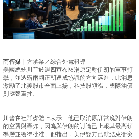
商傳媒
｜方承業／綜合外電報導
美國總統川普於週四宣布取消原定對伊朗的軍事打
擊，並透露兩國正朝達成協議的方向邁進，此消息
激勵了北美股市全面上揚，科技股領漲，國際油價
則應聲重挫。
川普在社群媒體上表示，他已取消原訂當晚對伊朗
的空襲與轟炸，因為與伊朗的討論已上報其最高領
導層並獲得批准。他指出，美伊雙方已就結束衝突