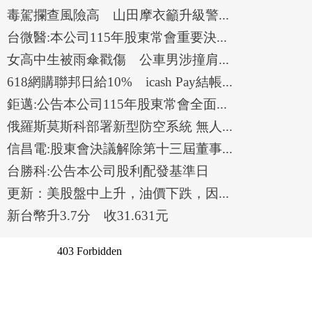
毒駕攔查風險高 山田摩衣籲升級警...
台微醫:本公司115年股東常會重要決...
女高中生被雨傘戳傷 公車男涉撞肩...
618網購聯邦日給10% icash Pay結帳...
鉅邁:公告本公司115年股東常會全面...
俄羅斯莫斯科部署新型防空系統 無人...
信昌電:股東會決議解除第十三屆董事...
台勝科:公告本公司股利配發基準日
更新：美股盤中上升，油價下跌，因...
新台幣升3.7分 收31.631元