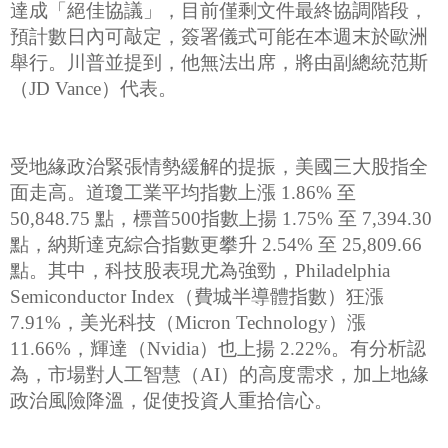
達成「絕佳協議」，目前僅剩文件最終協調階段，
預計數日內可敲定，簽署儀式可能在本週末於歐洲
舉行。川普並提到，他無法出席，將由副總統范斯
（JD Vance）代表。
受地緣政治緊張情勢緩解的提振，美國三大股指全
面走高。道瓊工業平均指數上漲 1.86% 至
50,848.75 點，標普500指數上揚 1.75% 至 7,394.30
點，納斯達克綜合指數更攀升 2.54% 至 25,809.66
點。其中，科技股表現尤為強勁，Philadelphia
Semiconductor Index（費城半導體指數）狂漲
7.91%，美光科技（Micron Technology）漲
11.66%，輝達（Nvidia）也上揚 2.22%。有分析認
為，市場對人工智慧（AI）的高度需求，加上地緣
政治風險降溫，促使投資人重拾信心。