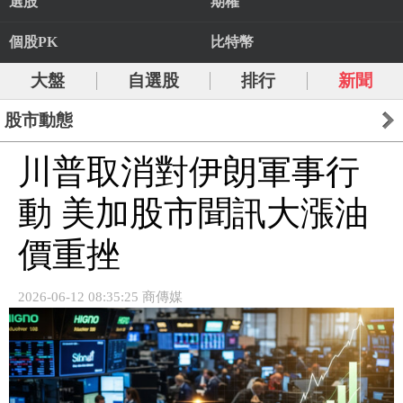
選股
期權
個股PK
比特幣
大盤
自選股
排行
新聞
股市動態
川普取消對伊朗軍事行
動 美加股市聞訊大漲油
價重挫
2026-06-12 08:35:25 商傳媒