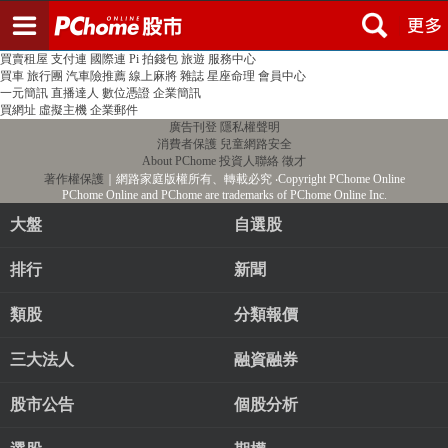
登入
註冊
PChome首頁
線上購物
24h購物
書店
露天拍賣
比比昂代購
新聞
/
氣象
股市
個人新聞台
廣告刊登
加入聯播網
全球購物
買賣租屋
支付連
國際連
Pi 拍錢包
旅遊
服務中心
買車
旅行團
汽車險推薦
線上麻將
雜誌
星座命理
會員中心
一元簡訊
直播達人
數位憑證
企業簡訊
買網址
虛擬主機
企業郵件
廣告刊登
隱私權聲明
消費者保護
兒童網路安全
About PChome
投資人聯絡
徵才
著作權保護
｜網路家庭版權所有、轉載必究
‧Copyright PChome Online
PChome Online and PChome are trademarks of PChome Online Inc.
大盤
自選股
排行
新聞
類股
分類報價
三大法人
融資融券
股市公告
個股分析