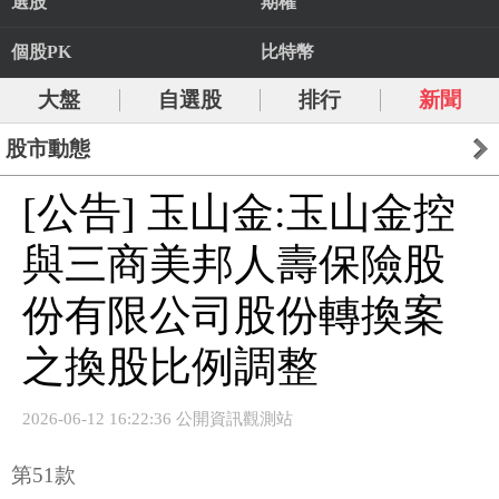
選股
期權
個股PK
比特幣
大盤
自選股
排行
新聞
股市動態
[公告] 玉山金:玉山金控
與三商美邦人壽保險股
份有限公司股份轉換案
之換股比例調整
2026-06-12 16:22:36 公開資訊觀測站
第51款