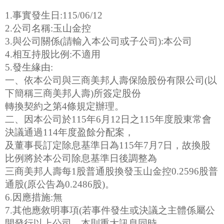
1.事實發生日:115/06/12
2.公司名稱:玉山金控
3.與公司關係(請輸入本公司或子公司):本公司
4.相互持股比例:不適用
5.發生緣由:
一、依本公司與三商美邦人壽保險股份有限公司(以
下簡稱三商美邦人壽)所簽定股份
轉換契約之第4條規定辦理。
二、因本公司於115年6月12日之115年度股東常會
決議通過114年度盈餘分配案，
及董事長訂定除息基準日為115年7月7日，故換股
比例將於本公司除息基準日後調整為
三商美邦人壽每1股普通股換發玉山金控0.2596股普
通股(原公告為0.2486股)。
6.因應措施:無
7.其他應敘明事項(若事件發生或決議之主體係屬公
開發行以上公司，本則重大訊息同時