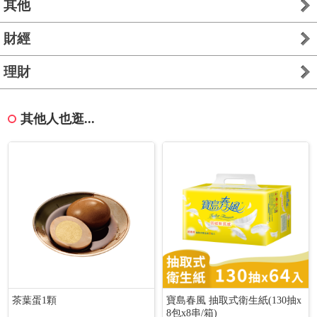
其他
財經
理財
其他人也逛...
茶葉蛋1顆
寶島春風 抽取式衛生紙(130抽x
8包x8串/箱)