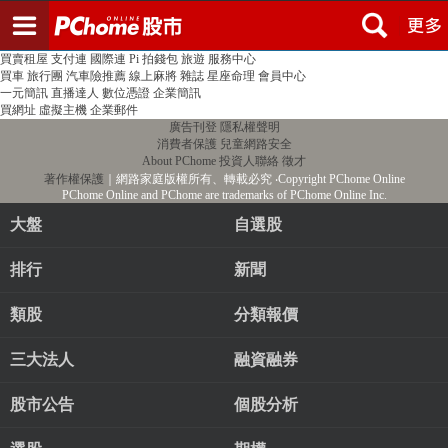
登入
註冊
PChome首頁
線上購物
24h購物
書店
露天拍賣
比比昂代購
新聞
/
氣象
股市
個人新聞台
廣告刊登
加入聯播網
全球購物
買賣租屋
支付連
國際連
Pi 拍錢包
旅遊
服務中心
買車
旅行團
汽車險推薦
線上麻將
雜誌
星座命理
會員中心
一元簡訊
直播達人
數位憑證
企業簡訊
買網址
虛擬主機
企業郵件
廣告刊登
隱私權聲明
消費者保護
兒童網路安全
About PChome
投資人聯絡
徵才
著作權保護
｜網路家庭版權所有、轉載必究
‧Copyright PChome Online
PChome Online and PChome are trademarks of PChome Online Inc.
大盤
自選股
排行
新聞
類股
分類報價
三大法人
融資融券
股市公告
個股分析