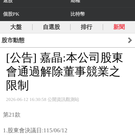
選股
期權
個股PK
比特幣
大盤
自選股
排行
新聞
股市動態
[公告] 嘉晶:本公司股東
會通過解除董事競業之
限制
2026-06-12 16:30:58 公開資訊觀測站
第21款
1.股東會決議日:115/06/12