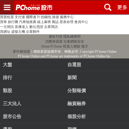
登入
註冊
PChome首頁
線上購物
24h購物
書店
露天拍賣
比比昂代購
新聞
/
氣象
股市
個人新聞台
廣告刊登
加入聯播網
全球購物
買賣租屋
支付連
國際連
Pi 拍錢包
旅遊
服務中心
買車
旅行團
汽車險推薦
線上麻將
雜誌
星座命理
會員中心
一元簡訊
直播達人
數位憑證
企業簡訊
買網址
虛擬主機
企業郵件
廣告刊登
隱私權聲明
消費者保護
兒童網路安全
About PChome
投資人聯絡
徵才
著作權保護
｜網路家庭版權所有、轉載必究
‧Copyright PChome Online
PChome Online and PChome are trademarks of PChome Online Inc.
大盤
自選股
排行
新聞
類股
分類報價
三大法人
融資融券
股市公告
個股分析