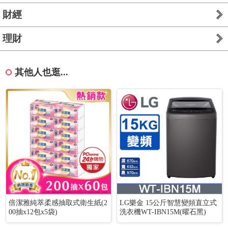
財經
理財
其他人也逛...
倍潔雅純萃柔感抽取式衛生紙(2
LG樂金 15公斤智慧變頻直立式
00抽x12包x5袋)
洗衣機WT-IBN15M(曜石黑)