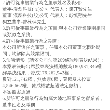
2.許可從事競業行為之董事姓名及職稱:
董事-漢磊科技(股)公司 代表人：陳其賢先生
董事-漢磊科技(股)公司 代表人：彭慎翔先生
獨立董事-曾棟樑先生
3.許可從事競業行為之項目:與本公司營業範圍相同
或類似之業務。
4.許可從事競業行為之期間:
本公司所選任之董事，任職本公司董事之職務期
間，均解除其競業限制。
5.決議情形（請依公司法第209條說明表決結果）:
本案表決時出席股東表決權總數為180,931,346權；
經票決結果，贊成176,262,942權，
反對121,742權，無效票0權，棄權及未投票
4,546,662權。贊成權數超過法定數額，
本案照案通過。
6.所許可之競業行為如屬大陸地區事業之營業者，
董事姓名及職稱