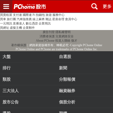
登入
註冊
PChome首頁
線上購物
24h購物
書店
露天拍賣
比比昂代購
新聞
/
氣象
股市
個人新聞台
廣告刊登
加入聯播網
全球購物
買賣租屋
支付連
國際連
Pi 拍錢包
旅遊
服務中心
買車
旅行團
汽車險推薦
線上麻將
雜誌
星座命理
會員中心
一元簡訊
直播達人
數位憑證
企業簡訊
買網址
虛擬主機
企業郵件
廣告刊登
隱私權聲明
消費者保護
兒童網路安全
About PChome
投資人聯絡
徵才
著作權保護
｜網路家庭版權所有、轉載必究
‧Copyright PChome Online
PChome Online and PChome are trademarks of PChome Online Inc.
大盤
自選股
排行
新聞
類股
分類報價
三大法人
融資融券
股市公告
個股分析