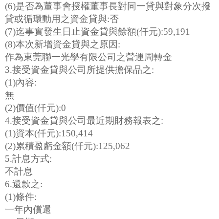
(6)是否為董事會授權董事長對同一貸與對象分次撥
貸或循環動用之資金貸與:否
(7)迄事實發生日止資金貸與餘額(仟元):59,191
(8)本次新增資金貸與之原因:
作為東莞聯一光學有限公司之營運周轉金
3.接受資金貸與公司所提供擔保品之:
(1)內容:
無
(2)價值(仟元):0
4.接受資金貸與公司最近期財務報表之:
(1)資本(仟元):150,414
(2)累積盈虧金額(仟元):125,062
5.計息方式:
不計息
6.還款之:
(1)條件:
一年內償還