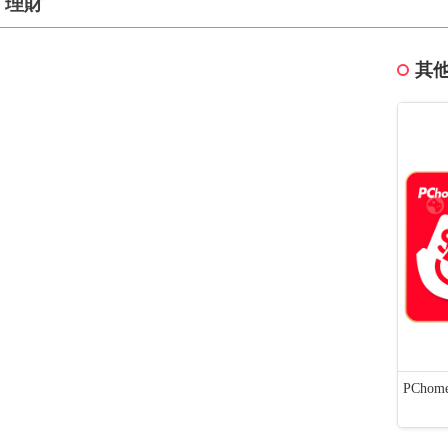
理財
其他
AirTag (2ND GENERATION) 4 PACK
00抽x16包x4
PChom