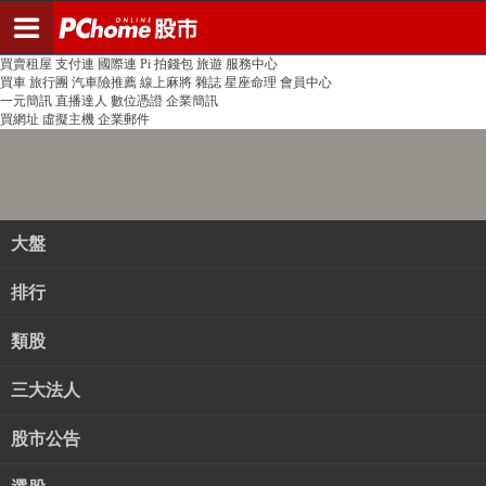
登入
註冊
PChome首頁
線上購物
24h購物
書店
露天拍賣
比比昂代購
新聞
/
氣象
股市
個人新聞台
廣告刊登
加入聯播網
全球購物
買賣租屋
支付連
國際連
Pi 拍錢包
旅遊
服務中心
買車
旅行團
汽車險推薦
線上麻將
雜誌
星座命理
會員中心
一元簡訊
直播達人
數位憑證
企業簡訊
買網址
虛擬主機
企業郵件
大盤
排行
類股
三大法人
股市公告