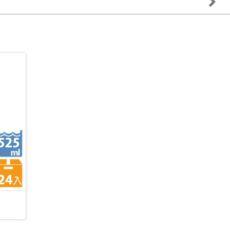
Apple Watch Series 11 GPS 46mm 曜石黑色
【NWT 威技】
鋁金屬 錶殼搭配 黑色 運動錶帶
石灰