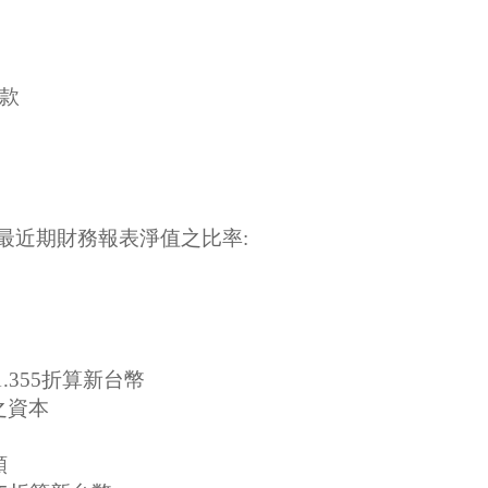
款
最近期財務報表淨值之比率:
.355折算新台幣
之資本
額