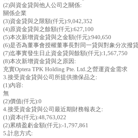
(2)與資金貸與他人公司之關係:
關係企業
(3)資金貸與之限額(仟元):9,042,352
(4)原資金貸與之餘額(仟元):627,100
(5)本次新增資金貸與之金額(仟元):940,650
(6)是否為董事會授權董事長對同一貸與對象分次撥
(7)迄事實發生日止資金貸與餘額(仟元):1,567,750
(8)本次新增資金貸與之原因:
充實Optera TPK Holding Pte. Ltd.之營運資金需求
3.接受資金貸與公司所提供擔保品之:
(1)內容:
無
(2)價值(仟元):0
4.接受資金貸與公司最近期財務報表之:
(1)資本(仟元):48,763,022
(2)累積盈虧金額(仟元):-1,797,861
5.計息方式: