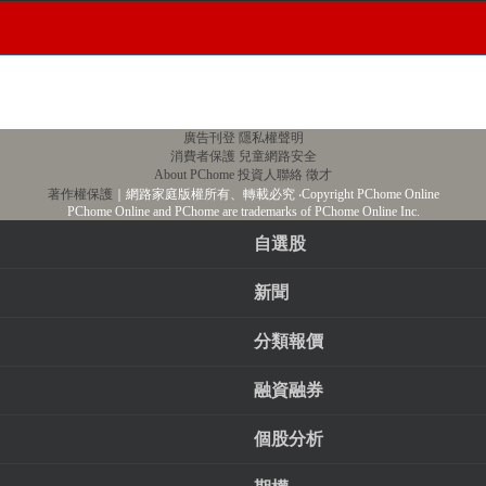
廣告刊登
隱私權聲明
消費者保護
兒童網路安全
About PChome
投資人聯絡
徵才
著作權保護
｜網路家庭版權所有、轉載必究
‧Copyright PChome Online
PChome Online and PChome are trademarks of PChome Online Inc.
自選股
新聞
分類報價
融資融券
個股分析