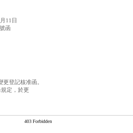
月11日
0號函
司
濟部變更登記核准函。
條規定，於更