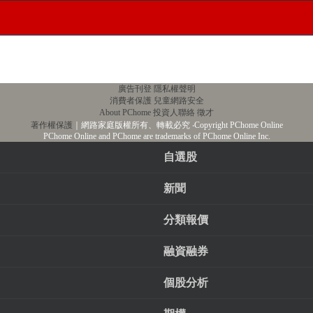
廣告刊登
隱私權聲明
消費者保護
兒童網路安全
About PChome
投資人聯絡
徵才
著作權保護
｜網路家庭版權所有、轉載必究
‧Copyright PChome Online
PChome Online and PChome are trademarks of PChome Online Inc.
自選股
新聞
分類報價
融資融券
個股分析