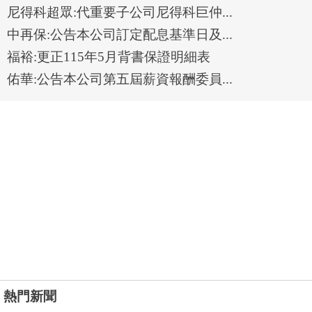
尼得科超眾:代重要子公司尼得科巨仲...
中再保:公告本公司訂定配息基準日及...
福裕:更正115年5月背書保證明細表
佑華:公告本公司第五屆薪資報酬委員...
熱門新聞