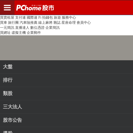
登入
註冊
PChome首頁
線上購物
24h購物
書店
露天拍賣
比比昂代購
新聞
/
氣象
股市
個人新聞台
廣告刊登
加入聯播網
全球購物
買賣租屋
支付連
國際連
Pi 拍錢包
旅遊
服務中心
買車
旅行團
汽車險推薦
線上麻將
雜誌
星座命理
會員中心
一元簡訊
直播達人
數位憑證
企業簡訊
買網址
虛擬主機
企業郵件
大盤
排行
類股
三大法人
股市公告