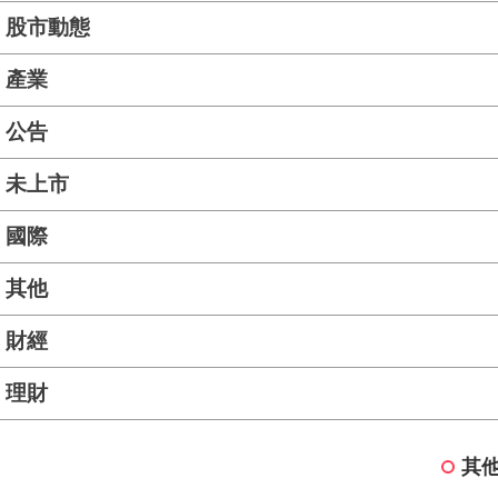
股市動態
產業
公告
未上市
國際
其他
財經
理財
其他