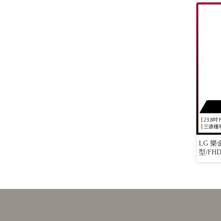
製旗艦掌上型五枚刃電
Philips 飛利浦 電動刮鬍刀 XP9404/31
LG 樂
型/FHD