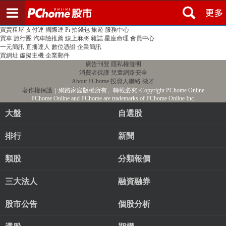
登入
註冊
PChome首頁
線上購物
24h購物
書店
露天拍賣
比比昂代購
新聞
/
氣象
股市
個人新聞台
廣告刊登
加入聯播網
全球購物
買賣租屋
支付連
國際連
Pi 拍錢包
旅遊
服務中心
買車
旅行團
汽車險推薦
線上麻將
雜誌
星座命理
會員中心
一元簡訊
直播達人
數位憑證
企業簡訊
買網址
虛擬主機
企業郵件
廣告刊登
隱私權聲明
消費者保護
兒童網路安全
About PChome
投資人聯絡
徵才
著作權保護
｜網路家庭版權所有、轉載必究
‧Copyright PChome Online
PChome Online and PChome are trademarks of PChome Online Inc.
大盤
自選股
排行
新聞
類股
分類報價
三大法人
融資融券
股市公告
個股分析