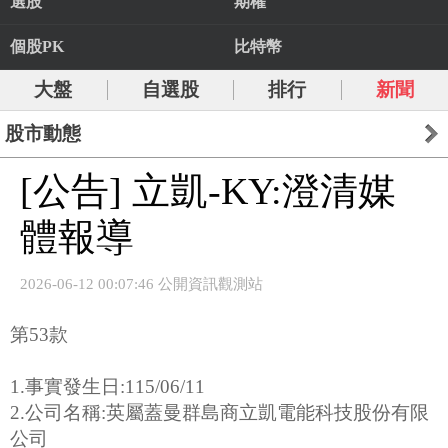
選股
期權
個股PK
比特幣
大盤
自選股
排行
新聞
股市動態
[公告] 立凱-KY:澄清媒
體報導
2026-06-12 00:07:46 公開資訊觀測站
第53款
1.事實發生日:115/06/11
2.公司名稱:英屬蓋曼群島商立凱電能科技股份有限
公司