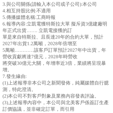
3.與公司關係(請輸入本公司或子公司):本公司
4.相互持股比例:不適用
5.傳播媒體名稱:工商時報
6.報導內容:立凱電獲特斯拉大單 擬斥資3億建廠明
年正式出貨……. 立凱電接獲的訂
單是來自特斯拉、且長達20年的合約大單，預計
2027年出貨1.2萬噸，2028年倍增至
5萬噸…………該客戶訂單預計2027年中出貨，年
營收貢獻將達7億元，2028年時營收
將突破30億元大關，年增率近3倍，業績將呈現暴
增。
7.發生緣由:
(1)上述報導非本公司之新聞發佈，純屬媒體自行臆
測，特此澄清。
(2)本公司不對客戶對象及業務內容發表評論。
(3)上述報導內容中，本公司與北美客戶係簽訂生產
訂價協議，並非確定訂單，而引用