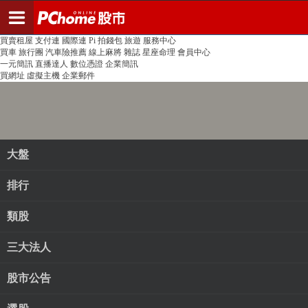
登入
註冊
PChome首頁
線上購物
24h購物
書店
露天拍賣
比比昂代購
新聞
/
氣象
股市
個人新聞台
廣告刊登
加入聯播網
全球購物
買賣租屋
支付連
國際連
Pi 拍錢包
旅遊
服務中心
買車
旅行團
汽車險推薦
線上麻將
雜誌
星座命理
會員中心
一元簡訊
直播達人
數位憑證
企業簡訊
買網址
虛擬主機
企業郵件
大盤
排行
類股
三大法人
股市公告