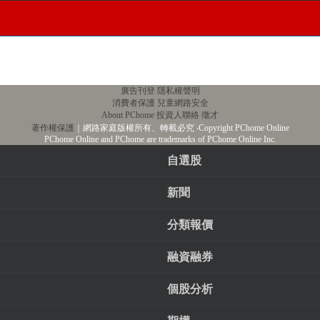
廣告刊登
隱私權聲明
消費者保護
兒童網路安全
About PChome
投資人聯絡
徵才
著作權保護
｜網路家庭版權所有、轉載必究
‧Copyright PChome Online
PChome Online and PChome are trademarks of PChome Online Inc.
自選股
新聞
分類報價
融資融券
個股分析