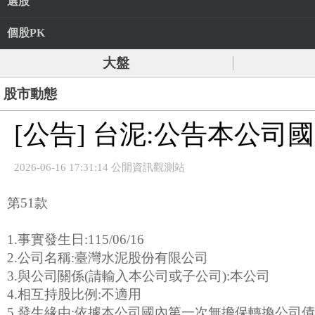
選股
個股PK
大盤
股市動態
[公告] 台泥:公告本公
2026-06-16 17:31:14 公開資訊觀測站
第51款
1.事實發生日:115/06/16
2.公司名稱:臺灣水泥股份有限公司
3.與公司關係(請輸入本公司或子公司):本公司
4.相互持股比例:不適用
5.發生緣由:依據本公司國內第一次無擔保轉換公司