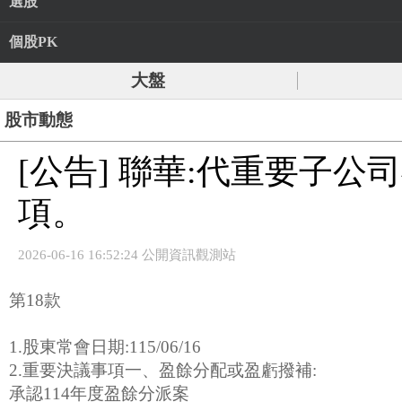
選股
個股PK
大盤
股市動態
[公告] 聯華:代重要子公
項。
2026-06-16 16:52:24 公開資訊觀測站
第18款
1.股東常會日期:115/06/16
2.重要決議事項一、盈餘分配或盈虧撥補:
承認114年度盈餘分派案