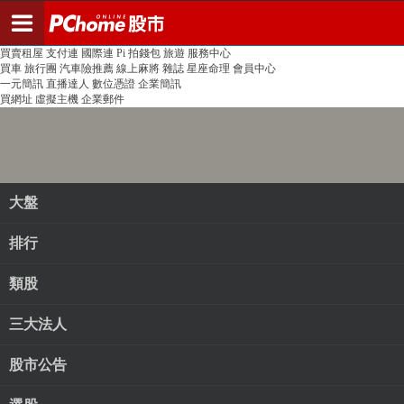
登入
註冊
PChome首頁
線上購物
24h購物
書店
露天拍賣
比比昂代購
新聞
/
氣象
股市
個人新聞台
廣告刊登
加入聯播網
全球購物
買賣租屋
支付連
國際連
Pi 拍錢包
旅遊
服務中心
買車
旅行團
汽車險推薦
線上麻將
雜誌
星座命理
會員中心
一元簡訊
直播達人
數位憑證
企業簡訊
買網址
虛擬主機
企業郵件
大盤
排行
類股
三大法人
股市公告