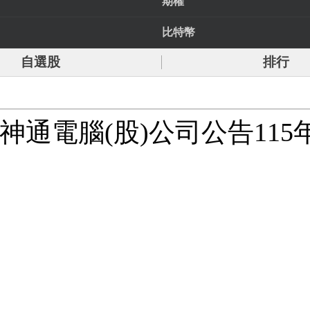
期權
比特幣
自選股
排行
司神通電腦(股)公司公告11