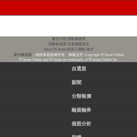
廣告刊登
隱私權聲明
消費者保護
兒童網路安全
About PChome
投資人聯絡
徵才
著作權保護
｜網路家庭版權所有、轉載必究
‧Copyright PChome Online
PChome Online and PChome are trademarks of PChome Online Inc.
自選股
新聞
分類報價
融資融券
個股分析