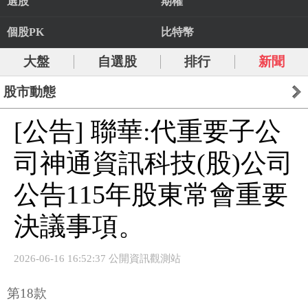
選股
期權
個股PK
比特幣
大盤
自選股
排行
新聞
股市動態
[公告] 聯華:代重要子公
司神通資訊科技(股)公司
公告115年股東常會重要
決議事項。
2026-06-16 16:52:37 公開資訊觀測站
第18款