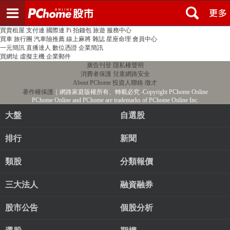
登入
註冊
PChome首頁
線上購物
24h購物
書店
露天拍賣
比比昂代購
新聞
/
氣象
股市
個人新聞台
廣告刊登
加入聯播網
全球購物
買賣租屋
支付連
國際連
Pi 拍錢包
旅遊
服務中心
買車
旅行團
汽車險推薦
線上麻將
雜誌
星座命理
會員中心
一元簡訊
直播達人
數位憑證
企業簡訊
買網址
虛擬主機
企業郵件
廣告刊登
隱私權聲明
消費者保護
兒童網路安全
About PChome
投資人聯絡
徵才
著作權保護
｜網路家庭版權所有、轉載必究
‧Copyright PChome Online
PChome Online and PChome are trademarks of PChome Online Inc.
大盤
自選股
排行
新聞
類股
分類報價
三大法人
融資融券
股市公告
個股分析