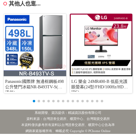
其他人也逛...
Panasonic國際牌 無邊框鋼板498
LG 樂金 24MR400-B 低藍光護
公升雙門冰箱NR-B493TV-S(晶
眼螢幕(24型/FHD/100Hz/HDMI/
IPS)
漾銀)
系統開發、資訊提供：精誠資訊股份有限公司
資料來源：台灣證券交易所、櫃買中心、台灣期貨交易所
本資料僅供參考所有資料以台灣證券交易所、櫃買中心公告為準
網路家庭版權所有、轉載必究 Copyright © PChome Online