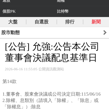
選股
期權
個股PK
比特幣
大盤
自選股
排行
新聞
股市動態
[公告] 允強:公告本公司
董事會決議配息基準日
2026-06-16 11:55:05 公開資訊觀測站
第14款
1.董事會、股東會決議或公司決定日期:115/06/16
2.除權、息類別（請填入「除權」、「除息」或
「除權息」）:除息