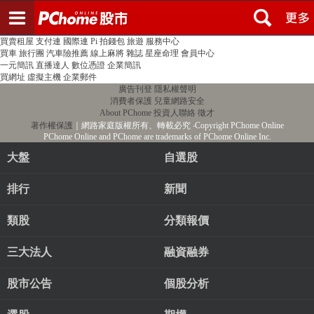
登入
註冊
PChome首頁
線上購物
24h購物
書店
露天拍賣
比比昂代購
新聞
/
氣象
股市
個人新聞台
廣告刊登
加入聯播網
全球購物
買賣租屋
支付連
國際連
Pi 拍錢包
旅遊
服務中心
買車
旅行團
汽車險推薦
線上麻將
雜誌
星座命理
會員中心
一元簡訊
直播達人
數位憑證
企業簡訊
買網址
虛擬主機
企業郵件
廣告刊登
隱私權聲明
消費者保護
兒童網路安全
About PChome
投資人聯絡
徵才
著作權保護
｜網路家庭版權所有、轉載必究
‧Copyright PChome Online
PChome Online and PChome are trademarks of PChome Online Inc.
大盤
自選股
排行
新聞
類股
分類報價
三大法人
融資融券
股市公告
個股分析